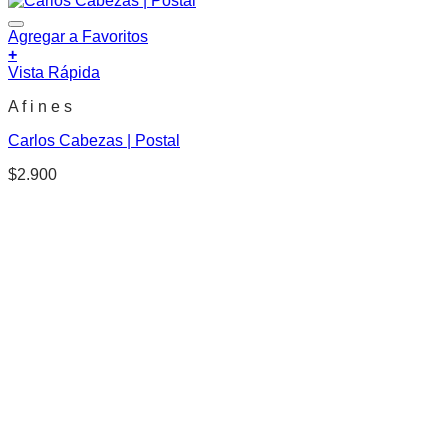
Agregar a Favoritos
+
Vista Rápida
A f i n e s
Carlos Cabezas | Postal
$
2.900