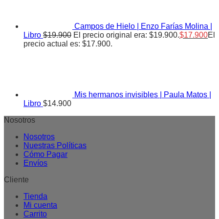
Campos de Hielo | Enzo Farías Molina |
Libro
$
19.900
El precio original era: $19.900.
$
17.900
El
precio actual es: $17.900.
Mis hermanos invisibles | Paula Matos |
Libro
$
14.900
Nosotros
Nosotros
Nuestras Políticas
Cómo Pagar
Envíos
Cliente
Tienda
Mi cuenta
Carrito