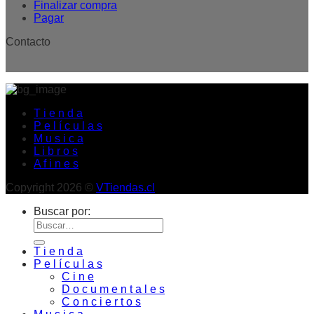
Finalizar compra
Pagar
Contacto
T i e n d a
P e l í c u l a s
M u s i c a
L i b r o s
A f i n e s
Copyright 2026 ©
VTiendas.cl
Buscar por:
T i e n d a
P e l í c u l a s
C i n e
D o c u m e n t a l e s
C o n c i e r t o s