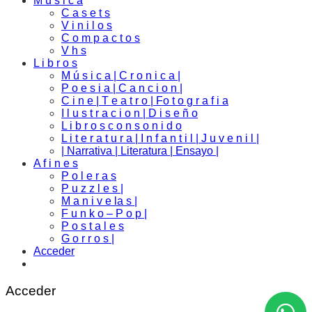
M u s i c a
C a s e t s
V i n i l o s
C o m p a c t o s
V h s
L i b r o s
M ú s i c a | C r o n i c a |
P o e s i a | C a n c i o n |
C i n e | T e a t r o | Fo t o g r a f i a
I l u s t r a c i o n | D i s e ñ o
L i b r o s c o n s o n i d o
L i t e r a t u r a | I n f a n t i l | J u v e n i l |
| Narrativa | Literatura | Ensayo |
A f i n e s
P o l e r a s
P u z z l e s |
M a n i v e la s |
F u n k o – P o p |
P o s t a l e s
G o r r o s |
Acceder
Acceder