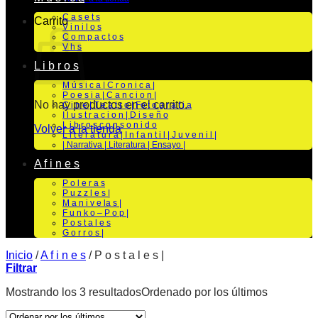
C a s e t s
Carrito
V i n i l o s
C o m p a c t o s
V h s
L i b r o s
M ú s i c a | C r o n i c a |
P o e s i a | C a n c i o n |
No hay productos en el carrito.
C i n e | T e a t r o | Fo t o g r a f i a
I l u s t r a c i o n | D i s e ñ o
L i b r o s c o n s o n i d o
Volver a la tienda
L i t e r a t u r a | I n f a n t i l | J u v e n i l |
| Narrativa | Literatura | Ensayo |
A f i n e s
P o l e r a s
P u z z l e s |
M a n i v e la s |
F u n k o – P o p |
P o s t a l e s
G o r r o s |
Inicio
/
A f i n e s
/
P o s t a l e s |
Filtrar
Mostrando los 3 resultados
Ordenado por los últimos