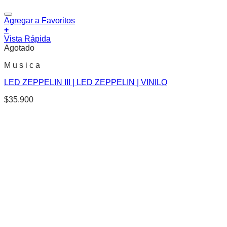
Agregar a Favoritos
+
Vista Rápida
Agotado
M u s i c a
LED ZEPPELIN III | LED ZEPPELIN | VINILO
$
35.900