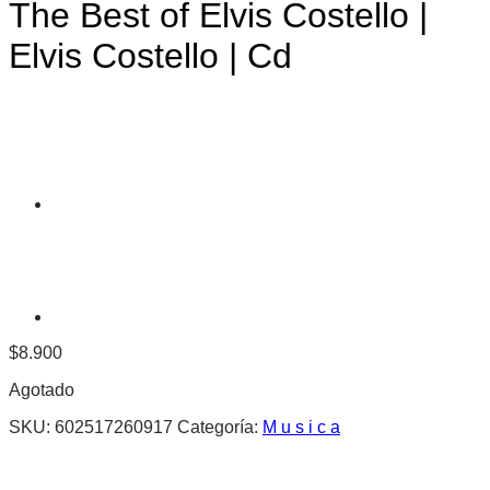
The Best of Elvis Costello |
Elvis Costello | Cd
$
8.900
Agotado
SKU:
602517260917
Categoría:
M u s i c a