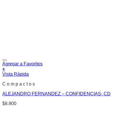
Agregar a Favoritos
+
Vista Rápida
C o m p a c t o s
ALEJANDRO FERNANDEZ – CONFIDENCIAS- CD
$
8.900