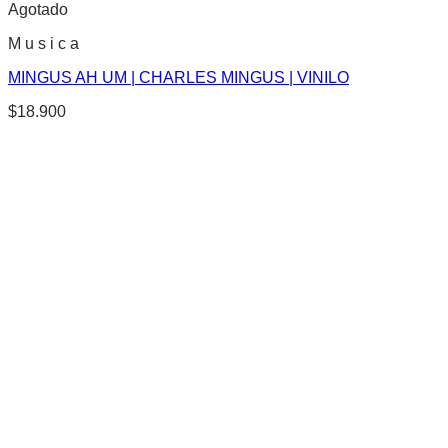
Agotado
M u s i c a
MINGUS AH UM | CHARLES MINGUS | VINILO
$
18.900