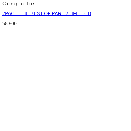
C o m p a c t o s
2PAC – THE BEST OF PART 2 LIFE – CD
$
8.900