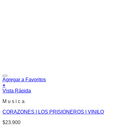
Agregar a Favoritos
+
Vista Rápida
M u s i c a
CORAZONES | LOS PRISIONEROS | VINILO
$
23.900