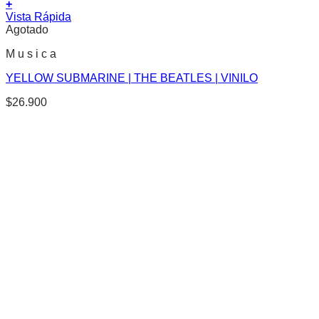
+
Vista Rápida
Agotado
M u s i c a
YELLOW SUBMARINE | THE BEATLES | VINILO
$
26.900