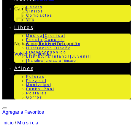
C a s e t s
Carrito
V i n i l o s
C o m p a c t o s
V h s
L i b r o s
M ú s i c a | C r o n i c a |
P o e s i a | C a n c i o n |
No hay productos en el carrito.
C i n e | T e a t r o | Fo t o g r a f i a
I l u s t r a c i o n | D i s e ñ o
L i b r o s c o n s o n i d o
Volver a la tienda
L i t e r a t u r a | I n f a n t i l | J u v e n i l |
| Narrativa | Literatura | Ensayo |
A f i n e s
P o l e r a s
P u z z l e s |
M a n i v e la s |
F u n k o – P o p |
P o s t a l e s
G o r r o s |
Agregar a Favoritos
Inicio
/
M u s i c a