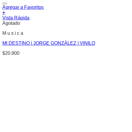
Agregar a Favoritos
+
Vista Rápida
Agotado
M u s i c a
MI DESTINO | JORGE GONZÁLEZ | VINILO
$
20.900