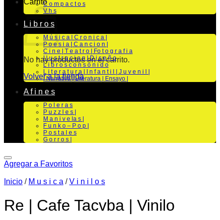
Carrito
C o m p a c t o s
V h s
L i b r o s
M ú s i c a | C r o n i c a |
P o e s i a | C a n c i o n |
C i n e | T e a t r o | Fo t o g r a f i a
I l u s t r a c i o n | D i s e ñ o
No hay productos en el carrito.
L i b r o s c o n s o n i d o
L i t e r a t u r a | I n f a n t i l | J u v e n i l |
Volver a la tienda
| Narrativa | Literatura | Ensayo |
A f i n e s
P o l e r a s
P u z z l e s |
M a n i v e la s |
F u n k o – P o p |
P o s t a l e s
G o r r o s |
Agregar a Favoritos
Inicio
/
M u s i c a
/
V i n i l o s
Re | Cafe Tacvba | Vinilo