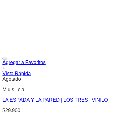
Agregar a Favoritos
+
Vista Rápida
Agotado
M u s i c a
LA ESPADA Y LA PARED | LOS TRES | VINILO
$
29.900