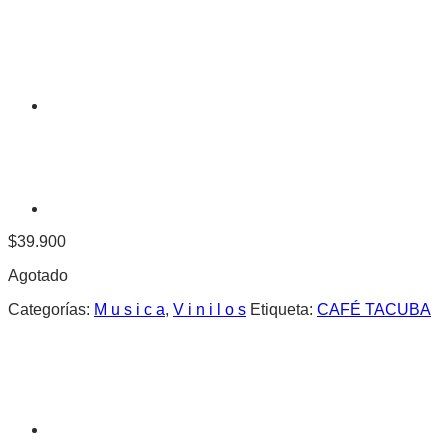
$
39.900
Agotado
Categorías:
M u s i c a
,
V i n i l o s
Etiqueta:
CAFÉ TACUBA