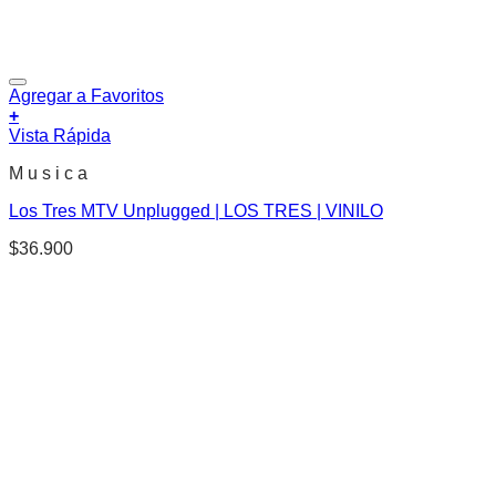
Agregar a Favoritos
+
Vista Rápida
M u s i c a
Los Tres MTV Unplugged | LOS TRES | VINILO
$
36.900