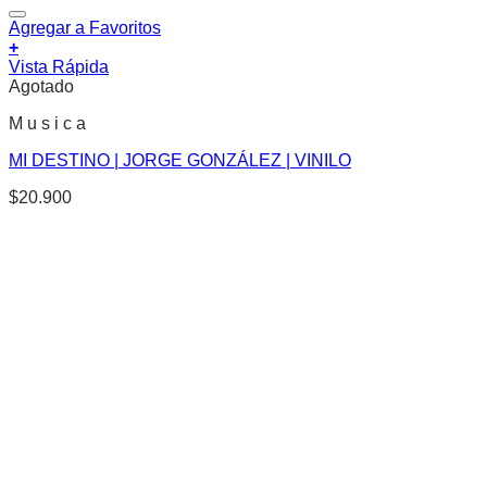
Agregar a Favoritos
+
Vista Rápida
Agotado
M u s i c a
MI DESTINO | JORGE GONZÁLEZ | VINILO
$
20.900