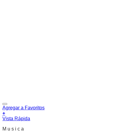
Agregar a Favoritos
+
Vista Rápida
M u s i c a