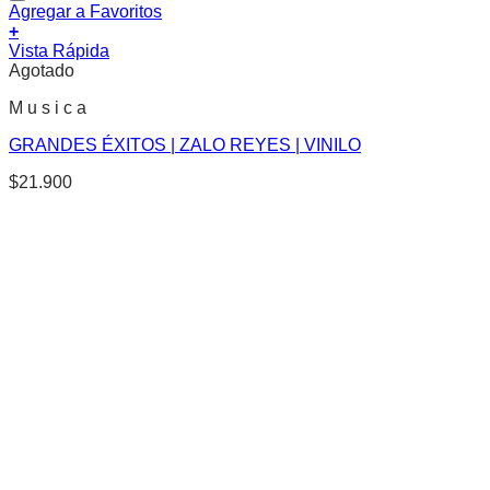
Agregar a Favoritos
+
Vista Rápida
Agotado
M u s i c a
GRANDES ÉXITOS | ZALO REYES | VINILO
$
21.900