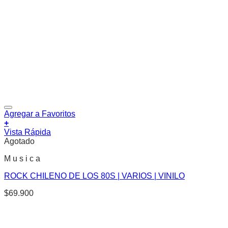
Agregar a Favoritos
+
Vista Rápida
Agotado
M u s i c a
ROCK CHILENO DE LOS 80S | VARIOS | VINILO
$
69.900