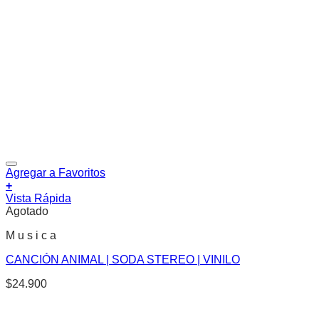
Agregar a Favoritos
+
Vista Rápida
Agotado
M u s i c a
CANCIÓN ANIMAL | SODA STEREO | VINILO
$
24.900