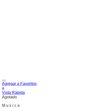
Agregar a Favoritos
+
Vista Rápida
Agotado
M u s i c a