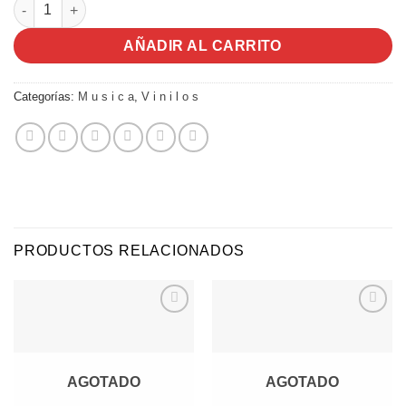
Por Acanga | Los Tres | Vinilo cantidad
AÑADIR AL CARRITO
Categorías:
M u s i c a
,
V i n i l o s
PRODUCTOS RELACIONADOS
Agregar
Agregar
a
a
Favoritos
Favoritos
AGOTADO
AGOTADO