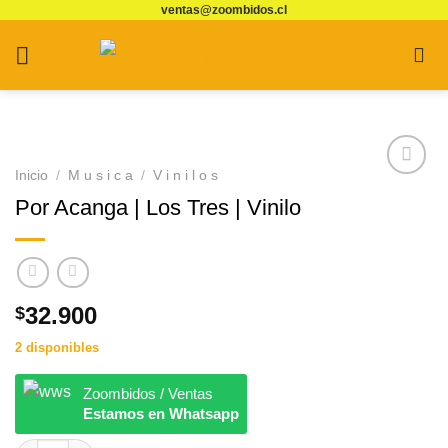
ventas@zoombidos.cl
Saltar
al
contenido
Inicio
/
M u s i c a
/
V i n i l o s
Agregar
Por Acanga | Los Tres | Vinilo
a
Favoritos
32.900
$
2 disponibles
Zoombidos / Ventas
Estamos en Whatsapp