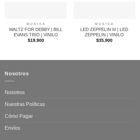
M U S I C A
M U S I C A
WALTZ FOR DEBBY | BILL
LED ZEPPELIN III | LED
EVANS TRIO | VINILO
ZEPPELIN | VINILO
$
19.900
$
35.900
Nosotros
Nosotros
Nuestras Políticas
Cómo Pagar
Envíos