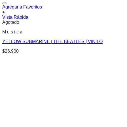
Agregar a Favoritos
+
Vista Rápida
Agotado
M u s i c a
YELLOW SUBMARINE | THE BEATLES | VINILO
$
26.900