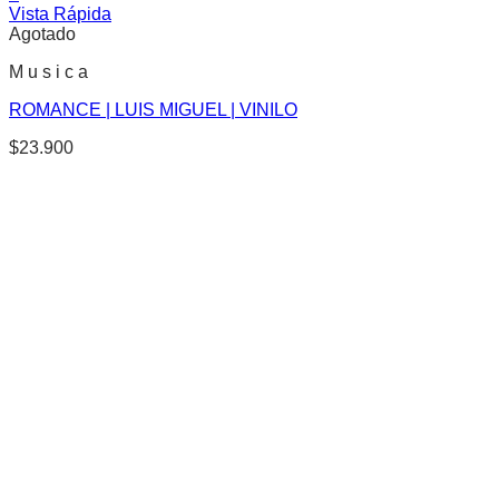
Vista Rápida
Agotado
M u s i c a
ROMANCE | LUIS MIGUEL | VINILO
$
23.900