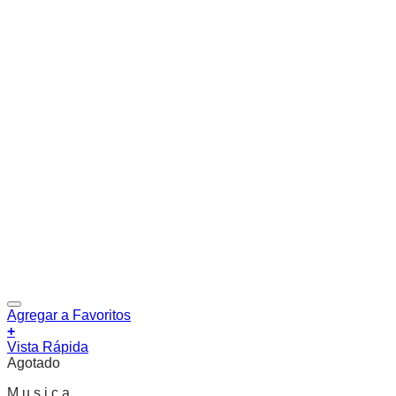
Agregar a Favoritos
+
Vista Rápida
Agotado
M u s i c a