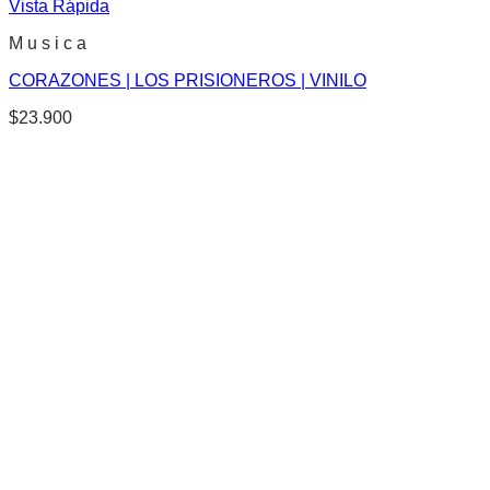
Vista Rápida
M u s i c a
CORAZONES | LOS PRISIONEROS | VINILO
$
23.900