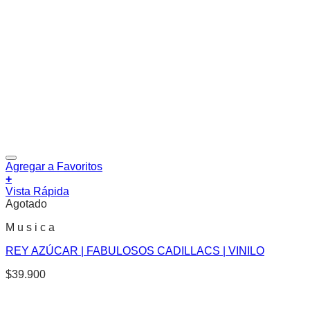
Agregar a Favoritos
+
Vista Rápida
Agotado
M u s i c a
REY AZÚCAR | FABULOSOS CADILLACS | VINILO
$
39.900