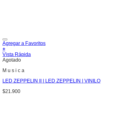
Agregar a Favoritos
+
Vista Rápida
Agotado
M u s i c a
LED ZEPPELIN II | LED ZEPPELIN | VINILO
$
21.900