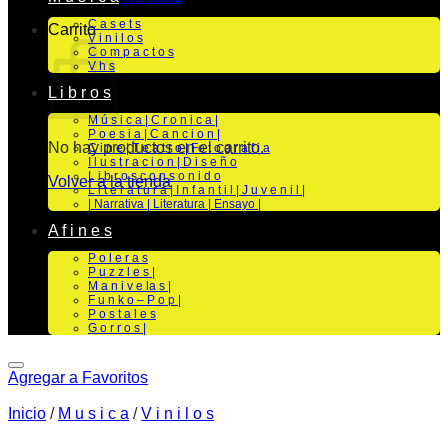
C a s e t s
Carrito
V i n i l o s
C o m p a c t o s
V h s
L i b r o s
M ú s i c a | C r o n i c a |
P o e s i a | C a n c i o n |
No hay productos en el carrito.
C i n e | T e a t r o | Fo t o g r a f i a
I l u s t r a c i o n | D i s e ñ o
L i b r o s c o n s o n i d o
Volver a la tienda
L i t e r a t u r a | I n f a n t i l | J u v e n i l |
| Narrativa | Literatura | Ensayo |
A f i n e s
P o l e r a s
P u z z l e s |
M a n i v e la s |
F u n k o – P o p |
P o s t a l e s
G o r r o s |
Agregar a Favoritos
Inicio
/
M u s i c a
/
V i n i l o s