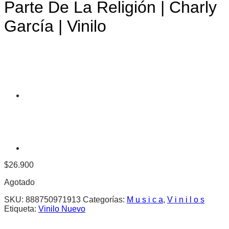
Parte De La Religión | Charly
García | Vinilo
$
26.900
Agotado
SKU:
888750971913
Categorías:
M u s i c a
,
V i n i l o s
Etiqueta:
Vinilo Nuevo