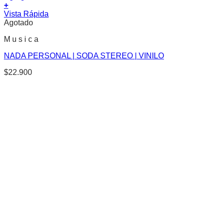
+
Vista Rápida
Agotado
M u s i c a
NADA PERSONAL | SODA STEREO | VINILO
$
22.900