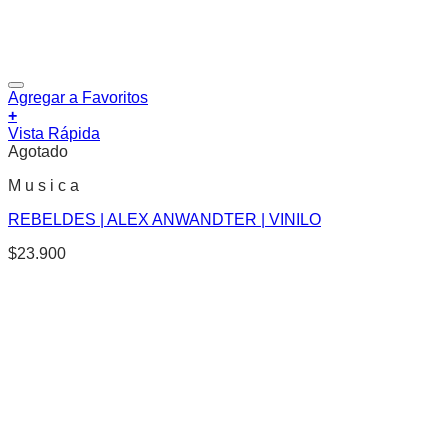
Agregar a Favoritos
+
Vista Rápida
Agotado
M u s i c a
REBELDES | ALEX ANWANDTER | VINILO
$
23.900