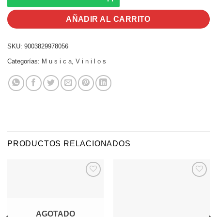
AÑADIR AL CARRITO
SKU:
9003829978056
Categorías:
M u s i c a
,
V i n i l o s
PRODUCTOS RELACIONADOS
Agregar
Agregar
a
a
Favoritos
Favoritos
AGOTADO