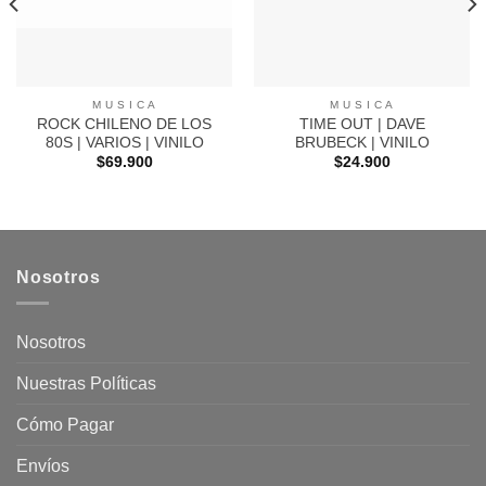
M U S I C A
M U S I C A
ROCK CHILENO DE LOS
TIME OUT | DAVE
80S | VARIOS | VINILO
BRUBECK | VINILO
$
69.900
$
24.900
Nosotros
Nosotros
Nuestras Políticas
Cómo Pagar
Envíos