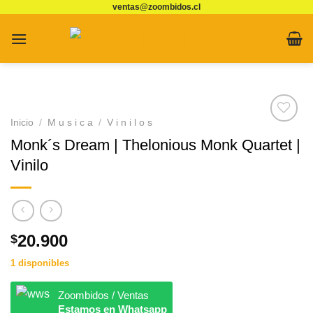
ventas@zoombidos.cl
Saltar
al
contenido
Inicio
/
M u s i c a
/
V i n i l o s
Agregar
Monk´s Dream | Thelonious Monk Quartet |
a
Favoritos
Vinilo
20.900
$
1 disponibles
Zoombidos / Ventas
Estamos en Whatsapp