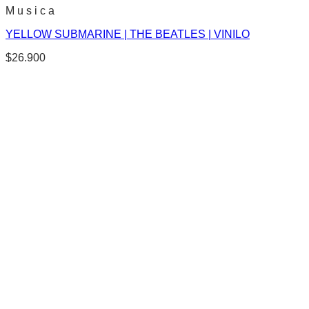
M u s i c a
YELLOW SUBMARINE | THE BEATLES | VINILO
$
26.900