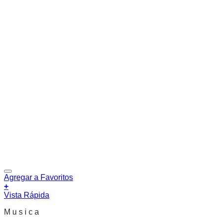
Agregar a Favoritos
+
Vista Rápida
M u s i c a