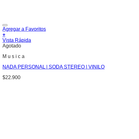
Agregar a Favoritos
+
Vista Rápida
Agotado
M u s i c a
NADA PERSONAL | SODA STEREO | VINILO
$
22.900