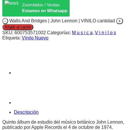
Zoombidos / Ventas
Estamos en Whatsapp
Walls And Bridges | John Lennon | VINILO cantidad
Añadir al carrito
SKU:
600753571002
Categorías:
M u s i c a
,
V i n i l o s
Etiqueta:
Vinilo Nuevo
Descripción
Quinto álbum de estudio del músico británico John Lennon,
publicado por Apple Records el 4 de octubre de 1974.