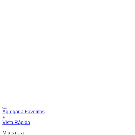
Agregar a Favoritos
+
Vista Rápida
M u s i c a