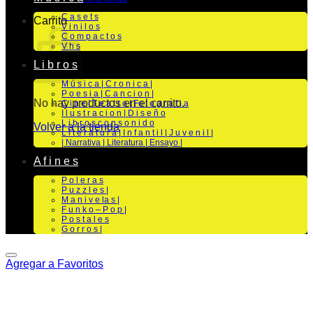
C a s e t s
Carrito
V i n i l o s
C o m p a c t o s
V h s
L i b r o s
M ú s i c a | C r o n i c a |
P o e s i a | C a n c i o n |
No hay productos en el carrito.
C i n e | T e a t r o | Fo t o g r a f i a
I l u s t r a c i o n | D i s e ñ o
L i b r o s c o n s o n i d o
Volver a la tienda
L i t e r a t u r a | I n f a n t i l | J u v e n i l |
| Narrativa | Literatura | Ensayo |
A f i n e s
P o l e r a s
P u z z l e s |
M a n i v e la s |
F u n k o – P o p |
P o s t a l e s
G o r r o s |
Agregar a Favoritos