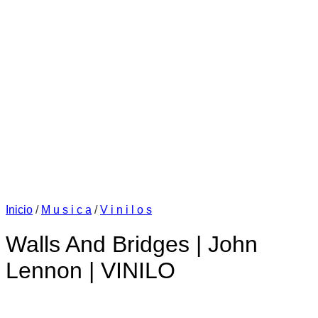
Inicio
/
M u s i c a
/
V i n i l o s
Walls And Bridges | John
Lennon | VINILO