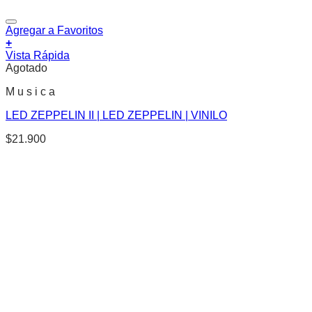
Agregar a Favoritos
+
Vista Rápida
Agotado
M u s i c a
LED ZEPPELIN II | LED ZEPPELIN | VINILO
$
21.900