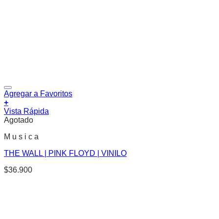
Agregar a Favoritos
+
Vista Rápida
Agotado
M u s i c a
THE WALL | PINK FLOYD | VINILO
$
36.900