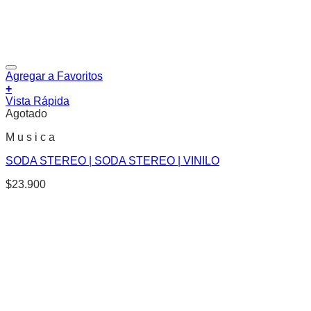
Agregar a Favoritos
+
Vista Rápida
Agotado
M u s i c a
SODA STEREO | SODA STEREO | VINILO
$
23.900