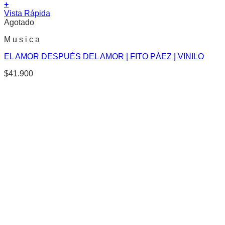
+
Vista Rápida
Agotado
M u s i c a
EL AMOR DESPUÉS DEL AMOR | FITO PÁEZ | VINILO
$
41.900