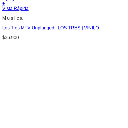
+
Vista Rápida
M u s i c a
Los Tres MTV Unplugged | LOS TRES | VINILO
$
36.900