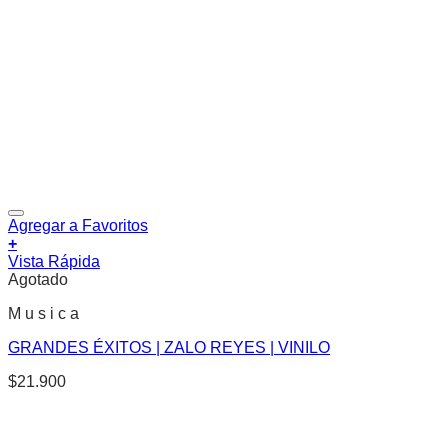
Agregar a Favoritos
+
Vista Rápida
Agotado
M u s i c a
GRANDES ÉXITOS | ZALO REYES | VINILO
$
21.900