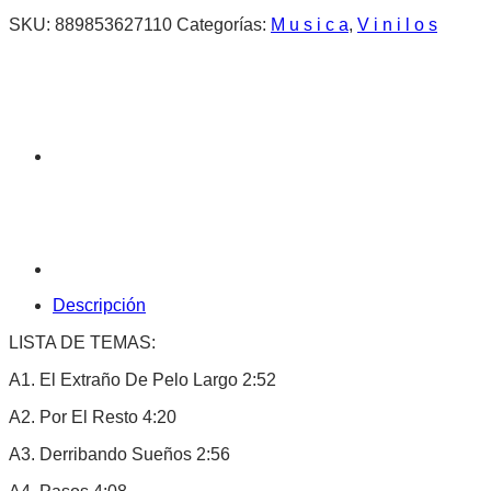
SKU:
889853627110
Categorías:
M u s i c a
,
V i n i l o s
Descripción
LISTA DE TEMAS:
A1. El Extraño De Pelo Largo 2:52
A2. Por El Resto 4:20
A3. Derribando Sueños 2:56