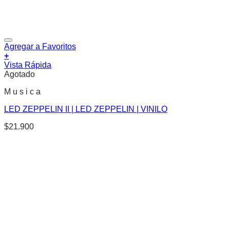
Agregar a Favoritos
+
Vista Rápida
Agotado
M u s i c a
LED ZEPPELIN II | LED ZEPPELIN | VINILO
$
21.900