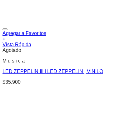
Agregar a Favoritos
+
Vista Rápida
Agotado
M u s i c a
LED ZEPPELIN III | LED ZEPPELIN | VINILO
$
35.900