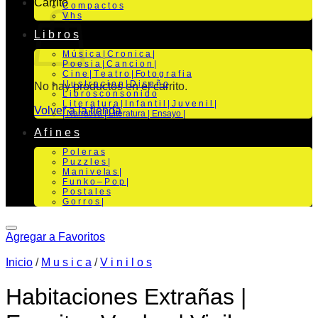
Carrito
C o m p a c t o s
V h s
L i b r o s
M ú s i c a | C r o n i c a |
P o e s i a | C a n c i o n |
C i n e | T e a t r o | Fo t o g r a f i a
I l u s t r a c i o n | D i s e ñ o
No hay productos en el carrito.
L i b r o s c o n s o n i d o
L i t e r a t u r a | I n f a n t i l | J u v e n i l |
Volver a la tienda
| Narrativa | Literatura | Ensayo |
A f i n e s
P o l e r a s
P u z z l e s |
M a n i v e la s |
F u n k o – P o p |
P o s t a l e s
G o r r o s |
Agregar a Favoritos
Inicio
/
M u s i c a
/
V i n i l o s
Habitaciones Extrañas |