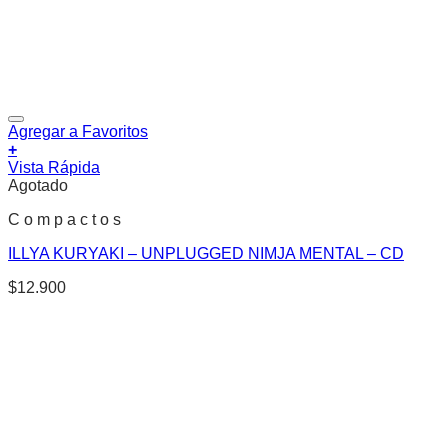
Agregar a Favoritos
+
Vista Rápida
Agotado
C o m p a c t o s
ILLYA KURYAKI – UNPLUGGED NIMJA MENTAL – CD
$
12.900