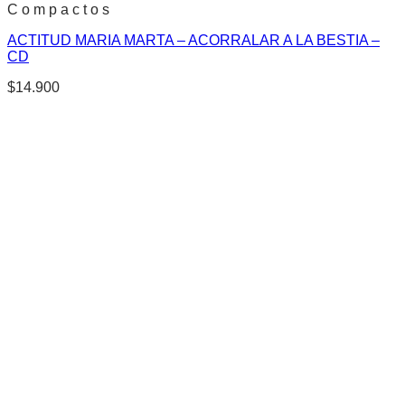
C o m p a c t o s
ACTITUD MARIA MARTA – ACORRALAR A LA BESTIA –
CD
$
14.900