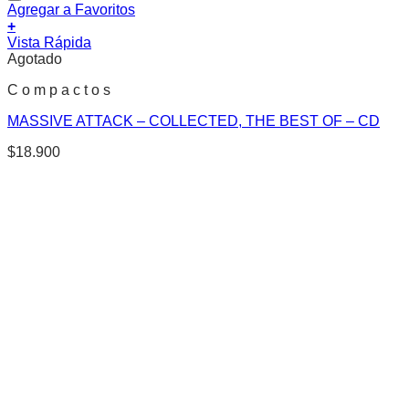
Agregar a Favoritos
+
Vista Rápida
Agotado
C o m p a c t o s
MASSIVE ATTACK – COLLECTED, THE BEST OF – CD
$
18.900