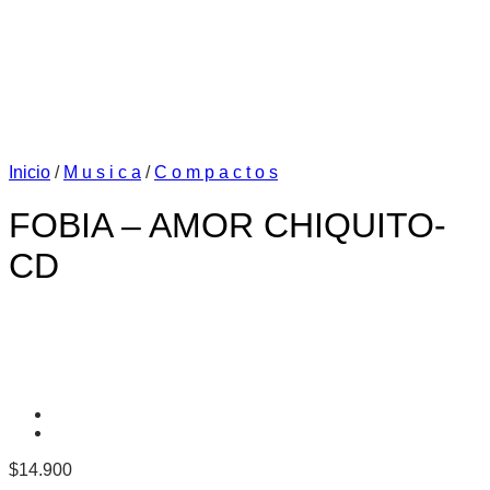
Inicio
/
M u s i c a
/
C o m p a c t o s
FOBIA – AMOR CHIQUITO-
CD
$
14.900