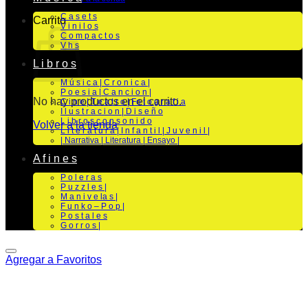
C a s e t s
Carrito
V i n i l o s
C o m p a c t o s
V h s
L i b r o s
M ú s i c a | C r o n i c a |
P o e s i a | C a n c i o n |
No hay productos en el carrito.
C i n e | T e a t r o | Fo t o g r a f i a
I l u s t r a c i o n | D i s e ñ o
L i b r o s c o n s o n i d o
Volver a la tienda
L i t e r a t u r a | I n f a n t i l | J u v e n i l |
| Narrativa | Literatura | Ensayo |
A f i n e s
P o l e r a s
P u z z l e s |
M a n i v e la s |
F u n k o – P o p |
P o s t a l e s
G o r r o s |
Agregar a Favoritos