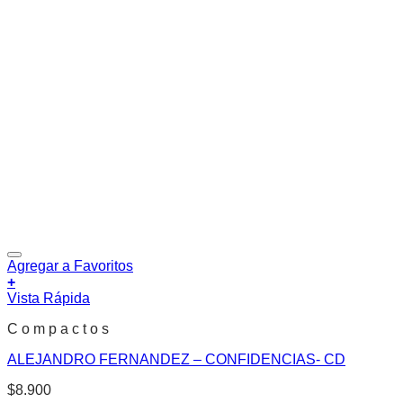
Agregar a Favoritos
+
Vista Rápida
C o m p a c t o s
ALEJANDRO FERNANDEZ – CONFIDENCIAS- CD
$
8.900