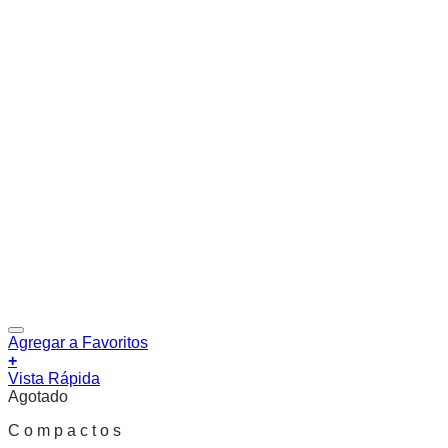
Agregar a Favoritos
+
Vista Rápida
Agotado
C o m p a c t o s