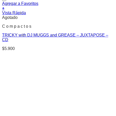
Agregar a Favoritos
+
Vista Rápida
Agotado
C o m p a c t o s
TRICKY with DJ MUGGS and GREASE – JUXTAPOSE –
CD
$
5.900