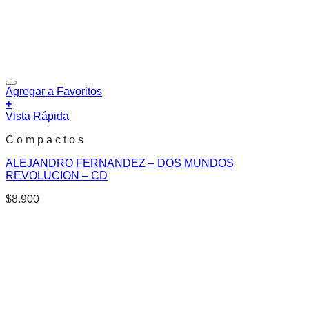
Agregar a Favoritos
+
Vista Rápida
C o m p a c t o s
ALEJANDRO FERNANDEZ – DOS MUNDOS
REVOLUCION – CD
$
8.900