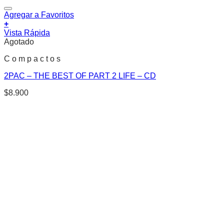
Agregar a Favoritos
+
Vista Rápida
Agotado
C o m p a c t o s
2PAC – THE BEST OF PART 2 LIFE – CD
$
8.900