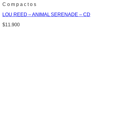
C o m p a c t o s
LOU REED – ANIMAL SERENADE – CD
$
11.900