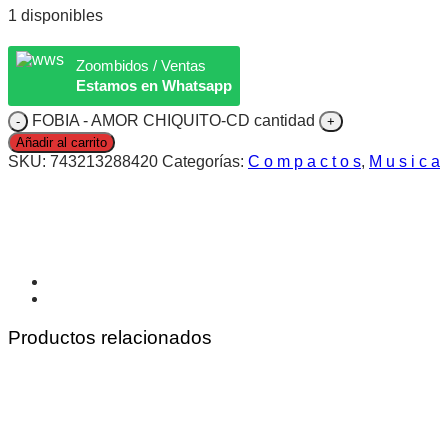
1 disponibles
Zoombidos / Ventas
Estamos en Whatsapp
FOBIA - AMOR CHIQUITO-CD cantidad
Añadir al carrito
SKU:
743213288420
Categorías:
C o m p a c t o s
,
M u s i c a
Productos relacionados