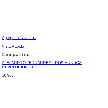
Agregar a Favoritos
+
Vista Rápida
C o m p a c t o s
ALEJANDRO FERNANDEZ – DOS MUNDOS
REVOLUCION – CD
$
8.900