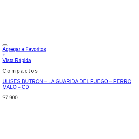
Agregar a Favoritos
+
Vista Rápida
C o m p a c t o s
ULISES BUTRON – LA GUARIDA DEL FUEGO – PERRO
MALO – CD
$
7.900