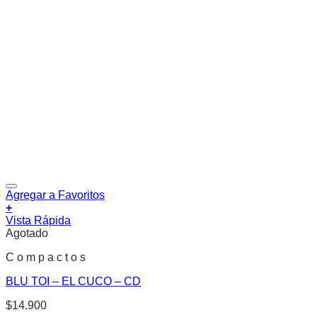
Agregar a Favoritos
+
Vista Rápida
Agotado
C o m p a c t o s
BLU TOI – EL CUCO – CD
$
14.900