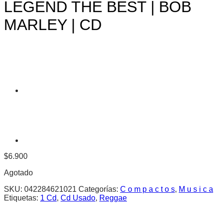
LEGEND THE BEST | BOB
MARLEY | CD
$
6.900
Agotado
SKU:
042284621021
Categorías:
C o m p a c t o s
,
M u s i c a
Etiquetas:
1 Cd
,
Cd Usado
,
Reggae