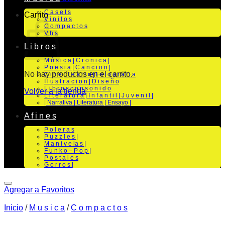
C a s e t s
Carrito
V i n i l o s
C o m p a c t o s
V h s
L i b r o s
M ú s i c a | C r o n i c a |
P o e s i a | C a n c i o n |
No hay productos en el carrito.
C i n e | T e a t r o | Fo t o g r a f i a
I l u s t r a c i o n | D i s e ñ o
L i b r o s c o n s o n i d o
Volver a la tienda
L i t e r a t u r a | I n f a n t i l | J u v e n i l |
| Narrativa | Literatura | Ensayo |
A f i n e s
P o l e r a s
P u z z l e s |
M a n i v e la s |
F u n k o – P o p |
P o s t a l e s
G o r r o s |
Agregar a Favoritos
Inicio
/
M u s i c a
/
C o m p a c t o s