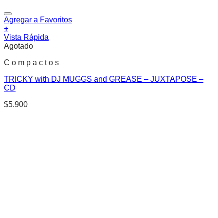
Agregar a Favoritos
+
Vista Rápida
Agotado
C o m p a c t o s
TRICKY with DJ MUGGS and GREASE – JUXTAPOSE –
CD
$
5.900