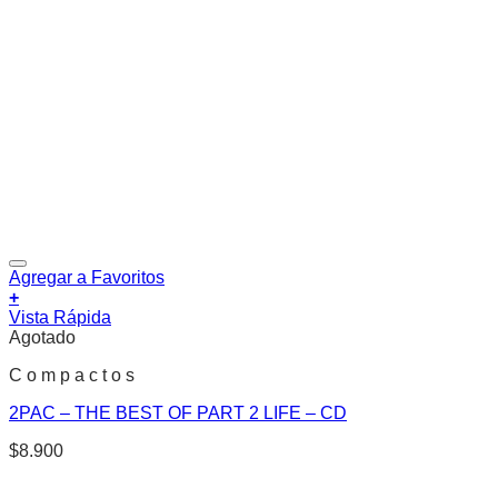
Agregar a Favoritos
+
Vista Rápida
Agotado
C o m p a c t o s
2PAC – THE BEST OF PART 2 LIFE – CD
$
8.900