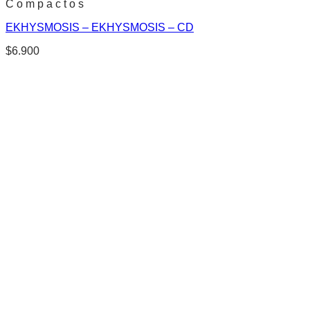
C o m p a c t o s
EKHYSMOSIS – EKHYSMOSIS – CD
$
6.900