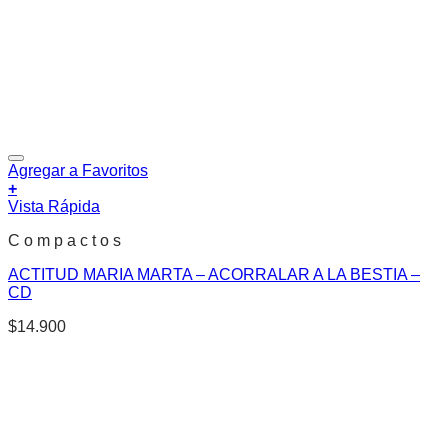
Agregar a Favoritos
+
Vista Rápida
C o m p a c t o s
ACTITUD MARIA MARTA – ACORRALAR A LA BESTIA –
CD
$
14.900