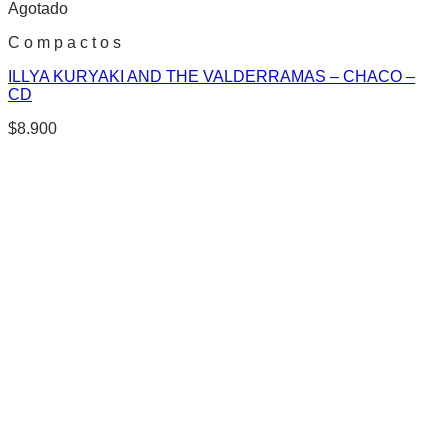
Agotado
C o m p a c t o s
ILLYA KURYAKI AND THE VALDERRAMAS – CHACO –
CD
$
8.900