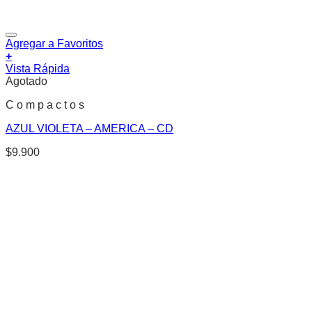
Agregar a Favoritos
+
Vista Rápida
Agotado
C o m p a c t o s
AZUL VIOLETA – AMERICA – CD
$
9.900