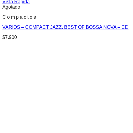
Vista Rápida
Agotado
C o m p a c t o s
VARIOS – COMPACT JAZZ, BEST OF BOSSA NOVA – CD
$
7.900