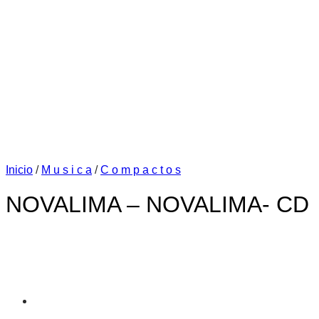
Inicio
/
M u s i c a
/
C o m p a c t o s
NOVALIMA – NOVALIMA- CD