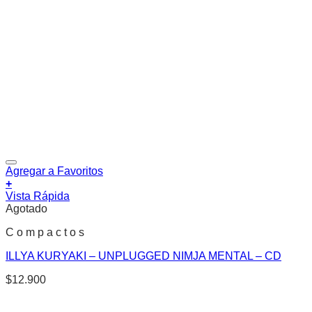
Agregar a Favoritos
+
Vista Rápida
Agotado
C o m p a c t o s
ILLYA KURYAKI – UNPLUGGED NIMJA MENTAL – CD
$
12.900