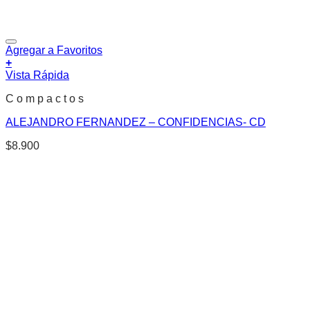
Agregar a Favoritos
+
Vista Rápida
C o m p a c t o s
ALEJANDRO FERNANDEZ – CONFIDENCIAS- CD
$
8.900