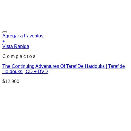
Agregar a Favoritos
+
Vista Rápida
C o m p a c t o s
The Continuing Adventures Of Taraf De Haïdouks | Taraf de
Haidouks | CD + DVD
$
12.900