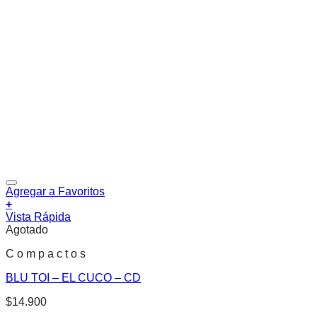
Agregar a Favoritos
+
Vista Rápida
Agotado
C o m p a c t o s
BLU TOI – EL CUCO – CD
$
14.900