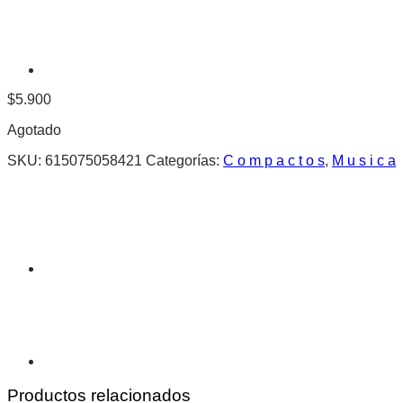
$
5.900
Agotado
SKU:
615075058421
Categorías:
C o m p a c t o s
,
M u s i c a
Productos relacionados