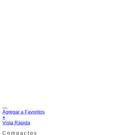
Agregar a Favoritos
+
Vista Rápida
C o m p a c t o s