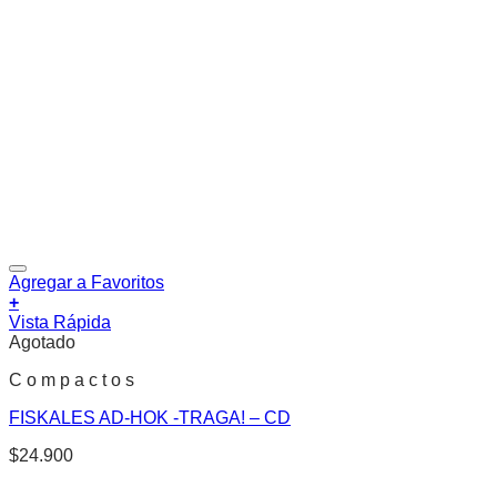
Agregar a Favoritos
+
Vista Rápida
Agotado
C o m p a c t o s
FISKALES AD-HOK -TRAGA! – CD
$
24.900