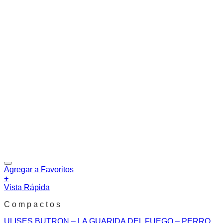
Agregar a Favoritos
+
Vista Rápida
C o m p a c t o s
ULISES BUTRON – LA GUARIDA DEL FUEGO – PERRO