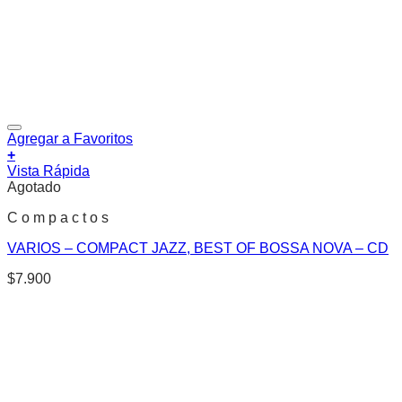
Agregar a Favoritos
+
Vista Rápida
Agotado
C o m p a c t o s
VARIOS – COMPACT JAZZ, BEST OF BOSSA NOVA – CD
$
7.900