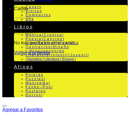
C a s e t s
Carrito
V i n i l o s
C o m p a c t o s
V h s
L i b r o s
M ú s i c a | C r o n i c a |
P o e s i a | C a n c i o n |
No hay productos en el carrito.
C i n e | T e a t r o | Fo t o g r a f i a
I l u s t r a c i o n | D i s e ñ o
L i b r o s c o n s o n i d o
Volver a la tienda
L i t e r a t u r a | I n f a n t i l | J u v e n i l |
| Narrativa | Literatura | Ensayo |
A f i n e s
P o l e r a s
P u z z l e s |
M a n i v e la s |
F u n k o – P o p |
P o s t a l e s
G o r r o s |
Agregar a Favoritos