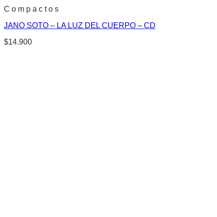
C o m p a c t o s
JANO SOTO – LA LUZ DEL CUERPO – CD
$
14.900