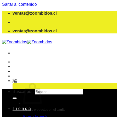
Saltar al contenido
ventas@zoombidos.cl
ventas@zoombidos.cl
$
0
Buscar por:
T i e n d a
No hay productos en el carrito.
Volver a la tienda