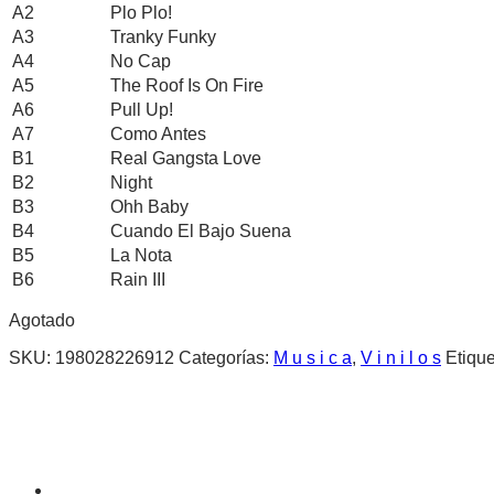
A2
Plo Plo!
A3
Tranky Funky
A4
No Cap
A5
The Roof Is On Fire
A6
Pull Up!
A7
Como Antes
B1
Real Gangsta Love
B2
Night
B3
Ohh Baby
B4
Cuando El Bajo Suena
B5
La Nota
B6
Rain III
Agotado
SKU:
198028226912
Categorías:
M u s i c a
,
V i n i l o s
Etiqu