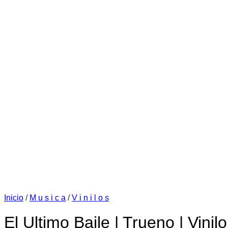
Inicio
/
M u s i c a
/
V i n i l o s
El Ultimo Baile | Trueno | Vinilo