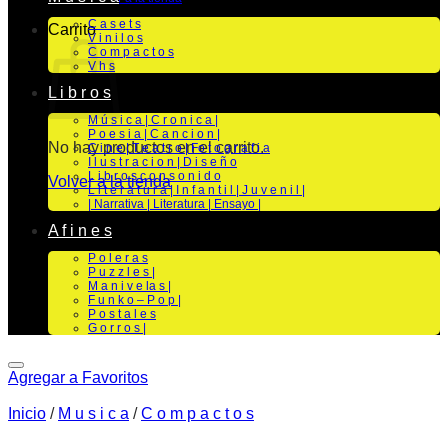
C a s e t s
Carrito
V i n i l o s
C o m p a c t o s
V h s
L i b r o s
M ú s i c a | C r o n i c a |
P o e s i a | C a n c i o n |
No hay productos en el carrito.
C i n e | T e a t r o | Fo t o g r a f i a
I l u s t r a c i o n | D i s e ñ o
L i b r o s c o n s o n i d o
Volver a la tienda
L i t e r a t u r a | I n f a n t i l | J u v e n i l |
| Narrativa | Literatura | Ensayo |
A f i n e s
P o l e r a s
P u z z l e s |
M a n i v e la s |
F u n k o – P o p |
P o s t a l e s
G o r r o s |
Agregar a Favoritos
Inicio
/
M u s i c a
/
C o m p a c t o s