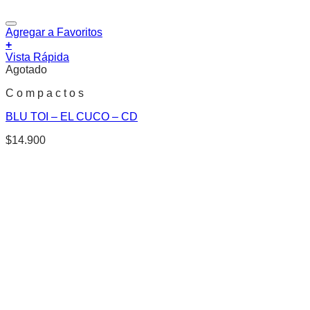
Agregar a Favoritos
+
Vista Rápida
Agotado
C o m p a c t o s
BLU TOI – EL CUCO – CD
$
14.900