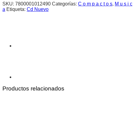
SKU:
7800001012490
Categorías:
C o m p a c t o s
,
M u s i c
a
Etiqueta:
Cd Nuevo
Productos relacionados