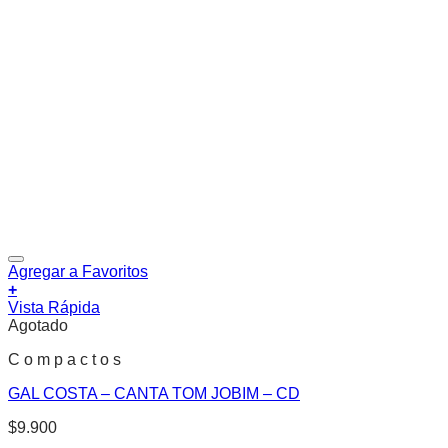
Agregar a Favoritos
+
Vista Rápida
Agotado
C o m p a c t o s
GAL COSTA – CANTA TOM JOBIM – CD
$
9.900