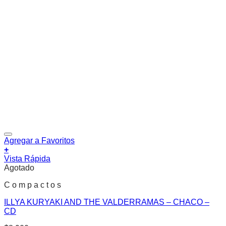
Agregar a Favoritos
+
Vista Rápida
Agotado
C o m p a c t o s
ILLYA KURYAKI AND THE VALDERRAMAS – CHACO –
CD