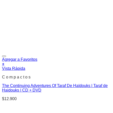
Agregar a Favoritos
+
Vista Rápida
C o m p a c t o s
The Continuing Adventures Of Taraf De Haïdouks | Taraf de
Haidouks | CD + DVD
$
12.900