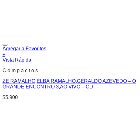
Agregar a Favoritos
+
Vista Rápida
C o m p a c t o s
ZE RAMALHO,ELBA RAMALHO,GERALDO AZEVEDO – O
GRANDE ENCONTRO 3,AO VIVO – CD
$
5.900