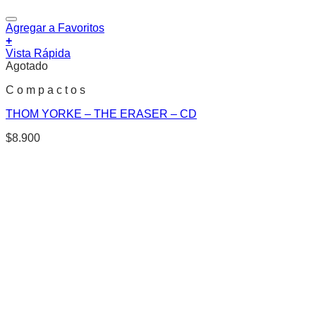
Agregar a Favoritos
+
Vista Rápida
Agotado
C o m p a c t o s
THOM YORKE – THE ERASER – CD
$
8.900