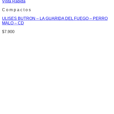
Vista Rápida
C o m p a c t o s
ULISES BUTRON – LA GUARIDA DEL FUEGO – PERRO
MALO – CD
$
7.900