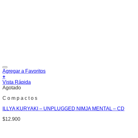
Agregar a Favoritos
+
Vista Rápida
Agotado
C o m p a c t o s
ILLYA KURYAKI – UNPLUGGED NIMJA MENTAL – CD
$
12.900