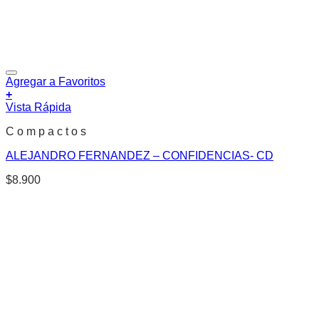
Agregar a Favoritos
+
Vista Rápida
C o m p a c t o s
ALEJANDRO FERNANDEZ – CONFIDENCIAS- CD
$
8.900