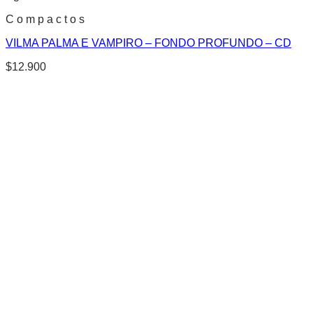
C o m p a c t o s
VILMA PALMA E VAMPIRO – FONDO PROFUNDO – CD
$
12.900