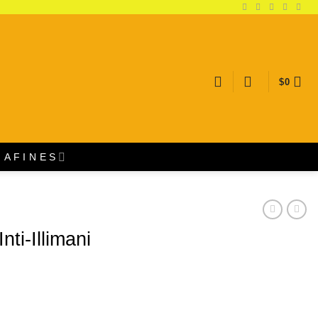
$
0
A F I N E S
nti-Illimani