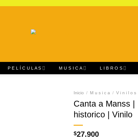
P E L Í C U L A S
M U S I C A
L I B R O S
Inicio
/
M u s i c a
/
V i n i l o s
Canta a Manss | I
Agregar
historico | Vinilo
a
Favoritos
27.900
$