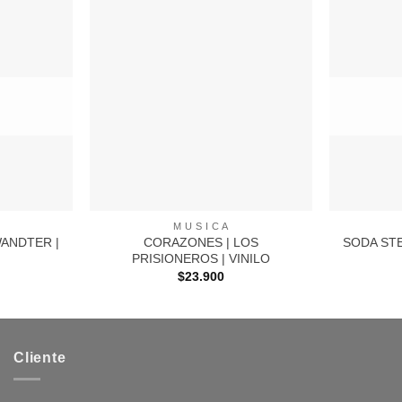
Agregar
Agregar
a
a
Favoritos
Favoritos
+
+
M U S I C A
WANDTER |
CORAZONES | LOS
SODA STE
PRISIONEROS | VINILO
$
23.900
Cliente