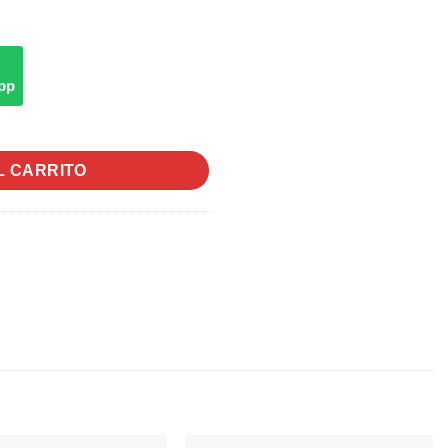
pp
storico | Vinilo cantidad
L CARRITO