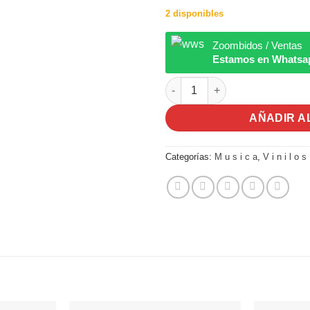
2 disponibles
Zoombidos / Ventas
Estamos en Whatsa
Canta a Manss | Inti-Illimani hi
AÑADIR A
Categorías:
M u s i c a
,
V i n i l o s