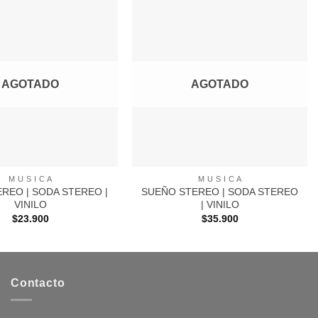
Agregar
Agregar
a
a
Favoritos
Favoritos
AGOTADO
AGOTADO
+
M U S I C A
M U S I C A
REO | SODA STEREO |
SUEÑO STEREO | SODA STEREO
VINILO
| VINILO
$
23.900
$
35.900
Contacto