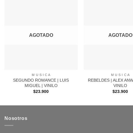
Agregar
a
Favoritos
AGOTADO
AGOTADO
+
+
M U S I C A
M U S I C A
SEGUNDO ROMANCE | LUIS
REBELDES | ALEX AN
MIGUEL | VINILO
VINILO
$
23.900
$
23.900
Nosotros