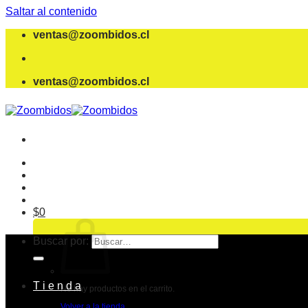
Saltar al contenido
ventas@zoombidos.cl
ventas@zoombidos.cl
$
0
Buscar por:
T i e n d a
No hay productos en el carrito.
Volver a la tienda