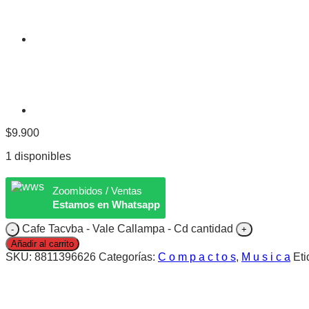
$
9.900
1 disponibles
Zoombidos / Ventas
Estamos en Whatsapp
Cafe Tacvba - Vale Callampa - Cd cantidad
Añadir al carrito
SKU:
8811396626
Categorías:
C o m p a c t o s
,
M u s i c a
Eti