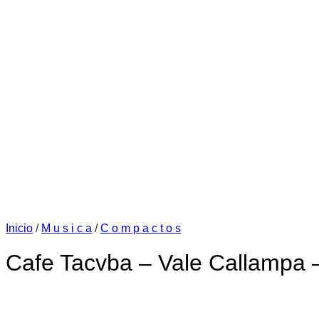
Inicio
/
M u s i c a
/
C o m p a c t o s
Cafe Tacvba – Vale Callampa 