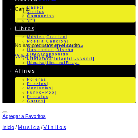
C a s e t s
Carrito
V i n i l o s
C o m p a c t o s
V h s
L i b r o s
M ú s i c a | C r o n i c a |
P o e s i a | C a n c i o n |
No hay productos en el carrito.
C i n e | T e a t r o | Fo t o g r a f i a
I l u s t r a c i o n | D i s e ñ o
L i b r o s c o n s o n i d o
Volver a la tienda
L i t e r a t u r a | I n f a n t i l | J u v e n i l |
| Narrativa | Literatura | Ensayo |
A f i n e s
P o l e r a s
P u z z l e s |
M a n i v e la s |
F u n k o – P o p |
P o s t a l e s
G o r r o s |
Agregar a Favoritos
Inicio
/
M u s i c a
/
V i n i l o s