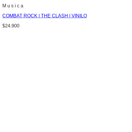
M u s i c a
COMBAT ROCK | THE CLASH | VINILO
$
24.900