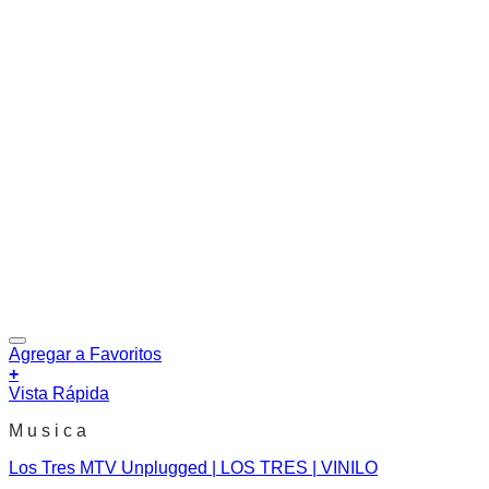
Agregar a Favoritos
+
Vista Rápida
M u s i c a
Los Tres MTV Unplugged | LOS TRES | VINILO