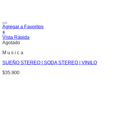
Agregar a Favoritos
+
Vista Rápida
Agotado
M u s i c a
SUEÑO STEREO | SODA STEREO | VINILO
$
35.900