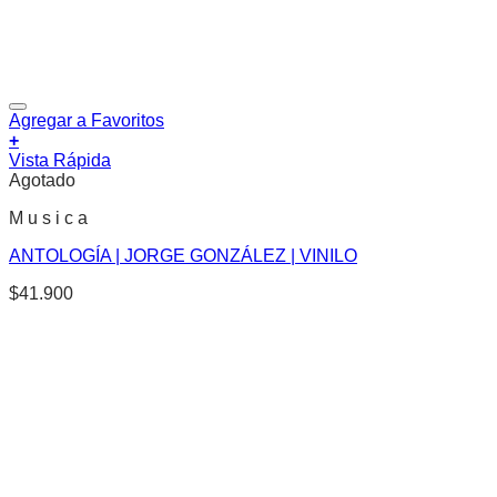
Agregar a Favoritos
+
Vista Rápida
Agotado
M u s i c a
ANTOLOGÍA | JORGE GONZÁLEZ | VINILO
$
41.900