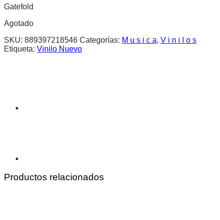
Gatefold
Agotado
SKU:
889397218546
Categorías:
M u s i c a
,
V i n i l o s
Etiqueta:
Vinilo Nuevo
Productos relacionados