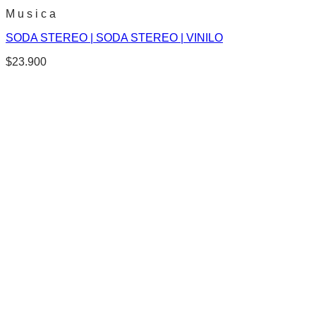
M u s i c a
SODA STEREO | SODA STEREO | VINILO
$
23.900