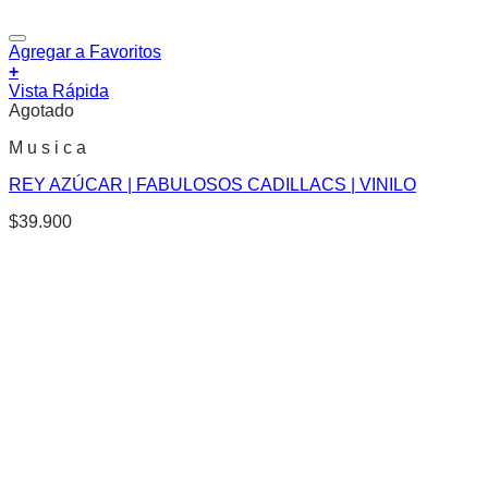
Agregar a Favoritos
+
Vista Rápida
Agotado
M u s i c a
REY AZÚCAR | FABULOSOS CADILLACS | VINILO
$
39.900