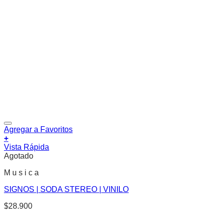
Agregar a Favoritos
+
Vista Rápida
Agotado
M u s i c a
SIGNOS | SODA STEREO | VINILO
$
28.900