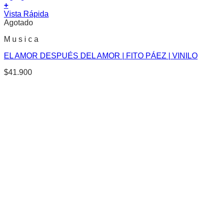
+
Vista Rápida
Agotado
M u s i c a
EL AMOR DESPUÉS DEL AMOR | FITO PÁEZ | VINILO
$
41.900