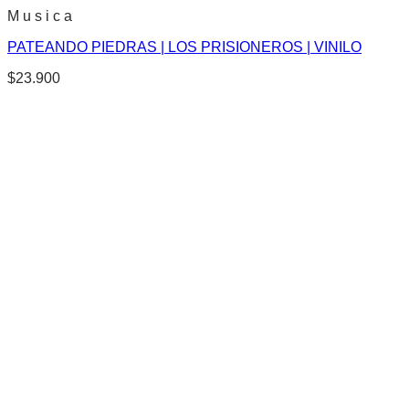
M u s i c a
PATEANDO PIEDRAS | LOS PRISIONEROS | VINILO
$
23.900