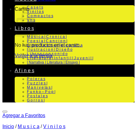
C a s e t s
Carrito
V i n i l o s
C o m p a c t o s
V h s
L i b r o s
M ú s i c a | C r o n i c a |
P o e s i a | C a n c i o n |
No hay productos en el carrito.
C i n e | T e a t r o | Fo t o g r a f i a
I l u s t r a c i o n | D i s e ñ o
L i b r o s c o n s o n i d o
Volver a la tienda
L i t e r a t u r a | I n f a n t i l | J u v e n i l |
| Narrativa | Literatura | Ensayo |
A f i n e s
P o l e r a s
P u z z l e s |
M a n i v e la s |
F u n k o – P o p |
P o s t a l e s
G o r r o s |
Agregar a Favoritos
Inicio
/
M u s i c a
/
V i n i l o s