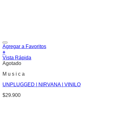
Agregar a Favoritos
+
Vista Rápida
Agotado
M u s i c a
UNPLUGGED | NIRVANA | VINILO
$
29.900