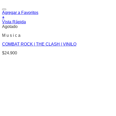
Agregar a Favoritos
+
Vista Rápida
Agotado
M u s i c a
COMBAT ROCK | THE CLASH | VINILO
$
24.900