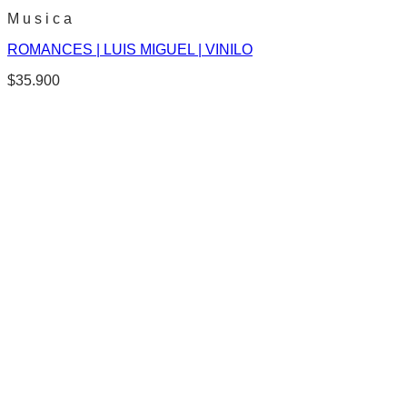
M u s i c a
ROMANCES | LUIS MIGUEL | VINILO
$
35.900