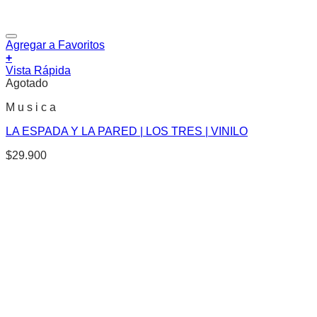
Agregar a Favoritos
+
Vista Rápida
Agotado
M u s i c a
LA ESPADA Y LA PARED | LOS TRES | VINILO
$
29.900