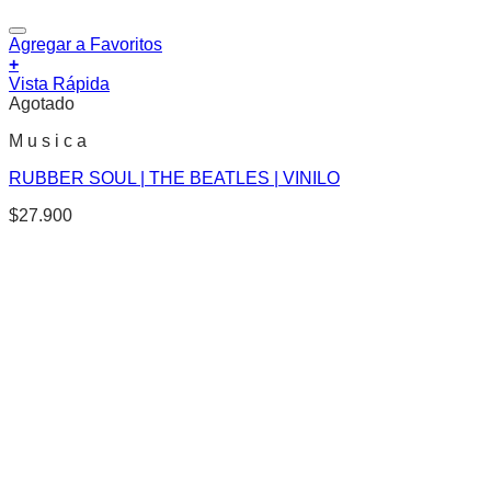
Agregar a Favoritos
+
Vista Rápida
Agotado
M u s i c a
RUBBER SOUL | THE BEATLES | VINILO
$
27.900