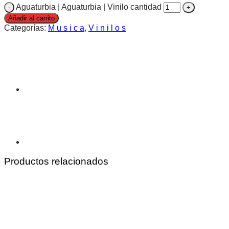
Aguaturbia | Aguaturbia | Vinilo cantidad
Añadir al carrito
Categorías:
M u s i c a
,
V i n i l o s
Productos relacionados