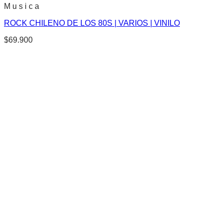
M u s i c a
ROCK CHILENO DE LOS 80S | VARIOS | VINILO
$
69.900