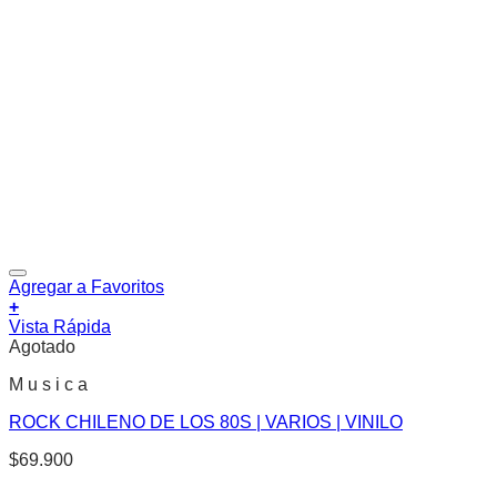
Agregar a Favoritos
+
Vista Rápida
Agotado
M u s i c a
ROCK CHILENO DE LOS 80S | VARIOS | VINILO
$
69.900