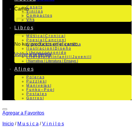
C a s e t s
Carrito
V i n i l o s
C o m p a c t o s
V h s
L i b r o s
M ú s i c a | C r o n i c a |
P o e s i a | C a n c i o n |
No hay productos en el carrito.
C i n e | T e a t r o | Fo t o g r a f i a
I l u s t r a c i o n | D i s e ñ o
L i b r o s c o n s o n i d o
Volver a la tienda
L i t e r a t u r a | I n f a n t i l | J u v e n i l |
| Narrativa | Literatura | Ensayo |
A f i n e s
P o l e r a s
P u z z l e s |
M a n i v e la s |
F u n k o – P o p |
P o s t a l e s
G o r r o s |
Agregar a Favoritos
Inicio
/
M u s i c a
/
V i n i l o s