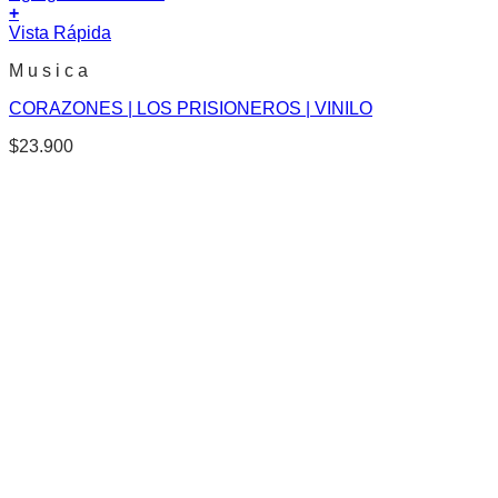
+
Vista Rápida
M u s i c a
CORAZONES | LOS PRISIONEROS | VINILO
$
23.900