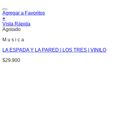
Agregar a Favoritos
+
Vista Rápida
Agotado
M u s i c a
LA ESPADA Y LA PARED | LOS TRES | VINILO
$
29.900