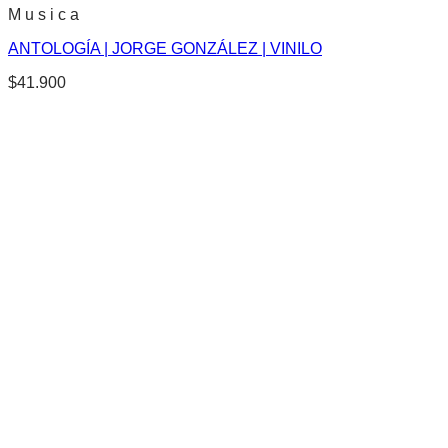
M u s i c a
ANTOLOGÍA | JORGE GONZÁLEZ | VINILO
$
41.900