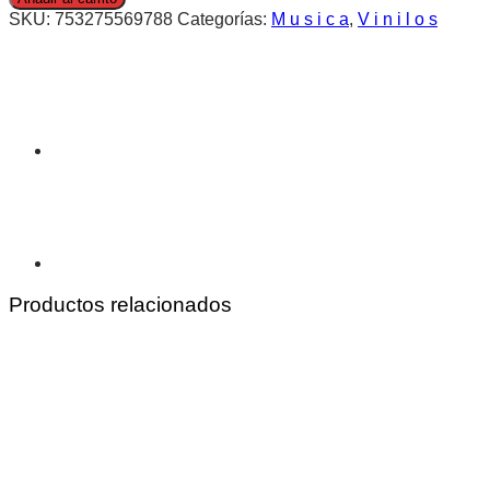
SKU:
753275569788
Categorías:
M u s i c a
,
V i n i l o s
Productos relacionados