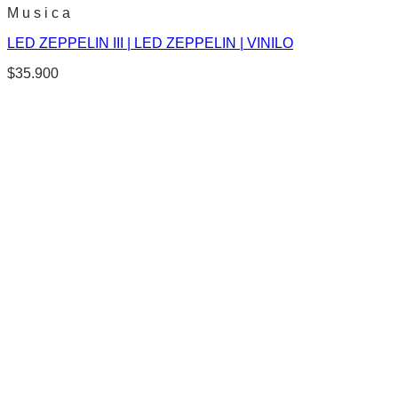
M u s i c a
LED ZEPPELIN III | LED ZEPPELIN | VINILO
$
35.900