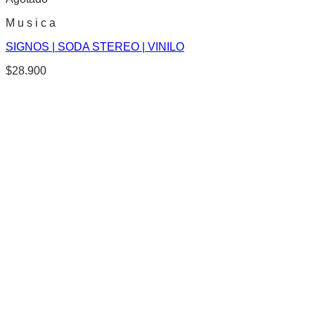
M u s i c a
SIGNOS | SODA STEREO | VINILO
$
28.900