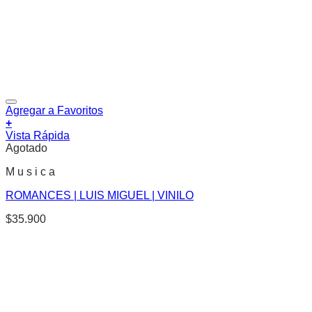
Agregar a Favoritos
+
Vista Rápida
Agotado
M u s i c a
ROMANCES | LUIS MIGUEL | VINILO
$
35.900