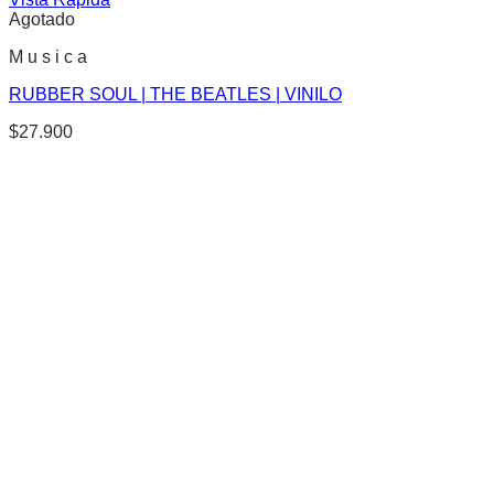
Agotado
M u s i c a
RUBBER SOUL | THE BEATLES | VINILO
$
27.900