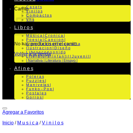
C a s e t s
Carrito
V i n i l o s
C o m p a c t o s
V h s
L i b r o s
M ú s i c a | C r o n i c a |
P o e s i a | C a n c i o n |
No hay productos en el carrito.
C i n e | T e a t r o | Fo t o g r a f i a
I l u s t r a c i o n | D i s e ñ o
L i b r o s c o n s o n i d o
Volver a la tienda
L i t e r a t u r a | I n f a n t i l | J u v e n i l |
| Narrativa | Literatura | Ensayo |
A f i n e s
P o l e r a s
P u z z l e s |
M a n i v e la s |
F u n k o – P o p |
P o s t a l e s
G o r r o s |
Agregar a Favoritos
Inicio
/
M u s i c a
/
V i n i l o s