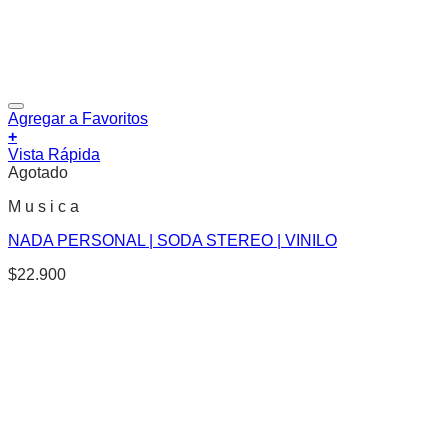
Agregar a Favoritos
+
Vista Rápida
Agotado
M u s i c a
NADA PERSONAL | SODA STEREO | VINILO
$
22.900