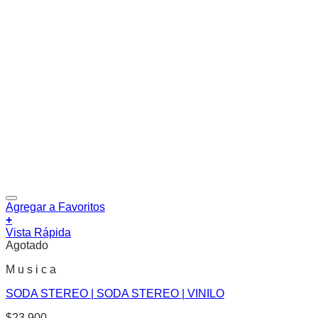
Agregar a Favoritos
+
Vista Rápida
Agotado
M u s i c a
SODA STEREO | SODA STEREO | VINILO
$
23.900