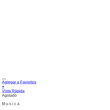
Agregar a Favoritos
+
Vista Rápida
Agotado
M u s i c a