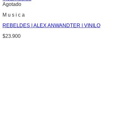
Agotado
M u s i c a
REBELDES | ALEX ANWANDTER | VINILO
$
23.900