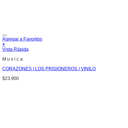
Agregar a Favoritos
+
Vista Rápida
M u s i c a
CORAZONES | LOS PRISIONEROS | VINILO
$
23.900