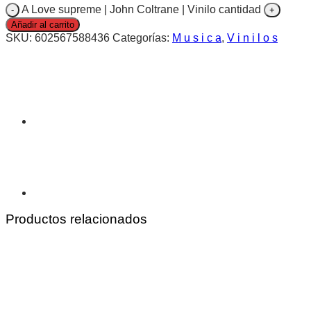
A Love supreme | John Coltrane | Vinilo cantidad
Añadir al carrito
SKU:
602567588436
Categorías:
M u s i c a
,
V i n i l o s
Productos relacionados