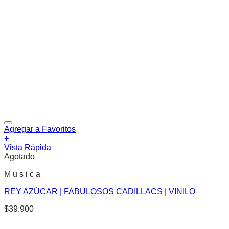
Agregar a Favoritos
+
Vista Rápida
Agotado
M u s i c a
REY AZÚCAR | FABULOSOS CADILLACS | VINILO
$
39.900