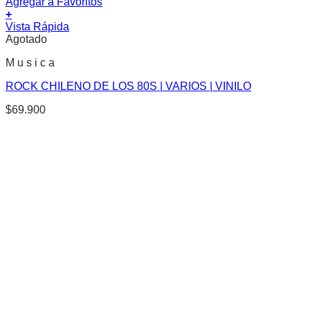
Agregar a Favoritos
+
Vista Rápida
Agotado
M u s i c a
ROCK CHILENO DE LOS 80S | VARIOS | VINILO
$
69.900