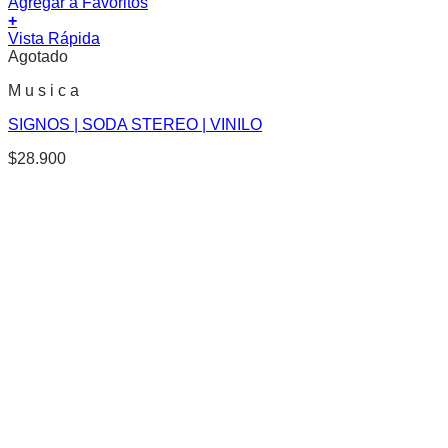
Agregar a Favoritos
+
Vista Rápida
Agotado
M u s i c a
SIGNOS | SODA STEREO | VINILO
$
28.900