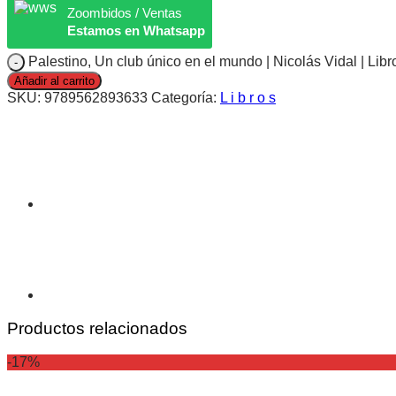
Zoombidos / Ventas
Estamos en Whatsapp
Palestino, Un club único en el mundo | Nicolás Vidal | Libr
Añadir al carrito
SKU:
9789562893633
Categoría:
L i b r o s
Productos relacionados
-17%