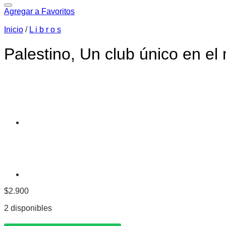
Agregar a Favoritos
Inicio
/
L i b r o s
Palestino, Un club único en el 
$
2.900
2 disponibles