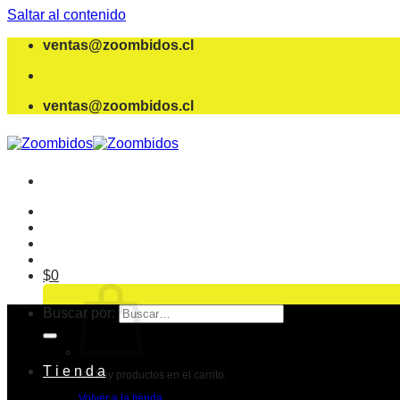
Saltar al contenido
ventas@zoombidos.cl
ventas@zoombidos.cl
$
0
Buscar por:
T i e n d a
No hay productos en el carrito.
Volver a la tienda