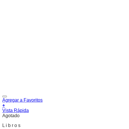
Agregar a Favoritos
+
Vista Rápida
Agotado
L i b r o s