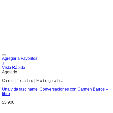
Agregar a Favoritos
+
Vista Rápida
Agotado
C i n e | T e a t r o | F o t o g r a f i a |
Una vida fascinante. Conversaciones con Carmen Barros –
libro
$
5.900