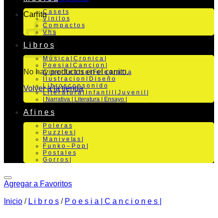
C a s e t s
Carrito
V i n i l o s
C o m p a c t o s
V h s
L i b r o s
M ú s i c a | C r o n i c a |
P o e s i a | C a n c i o n |
No hay productos en el carrito.
C i n e | T e a t r o | Fo t o g r a f i a
I l u s t r a c i o n | D i s e ñ o
L i b r o s c o n s o n i d o
Volver a la tienda
L i t e r a t u r a | I n f a n t i l | J u v e n i l |
| Narrativa | Literatura | Ensayo |
A f i n e s
P o l e r a s
P u z z l e s |
M a n i v e la s |
F u n k o – P o p |
P o s t a l e s
G o r r o s |
Agregar a Favoritos
Inicio
/
L i b r o s
/
P o e s i a | C a n c i o n e s |