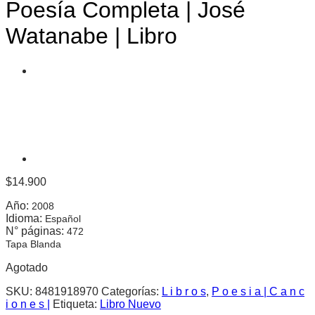
Poesía Completa | José
Watanabe | Libro
$
14.900
Año:
2008
Idioma:
Español
N° páginas:
472
Tapa Blanda
Agotado
SKU:
8481918970
Categorías:
L i b r o s
,
P o e s i a | C a n c
i o n e s |
Etiqueta:
Libro Nuevo