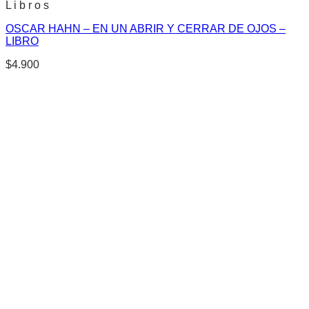
L i b r o s
OSCAR HAHN – EN UN ABRIR Y CERRAR DE OJOS –
LIBRO
$
4.900