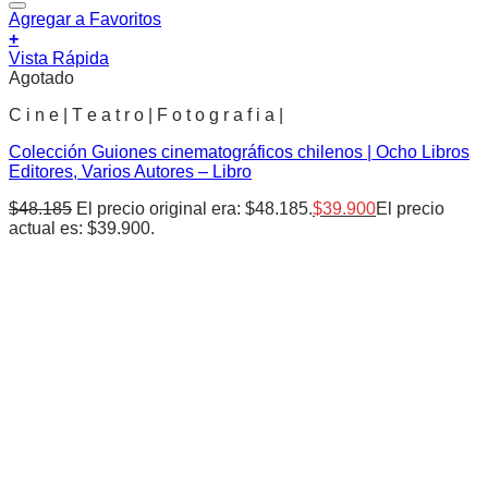
Agregar a Favoritos
+
Vista Rápida
Agotado
C i n e | T e a t r o | F o t o g r a f i a |
Colección Guiones cinematográficos chilenos | Ocho Libros
Editores, Varios Autores – Libro
$
48.185
El precio original era: $48.185.
$
39.900
El precio
actual es: $39.900.