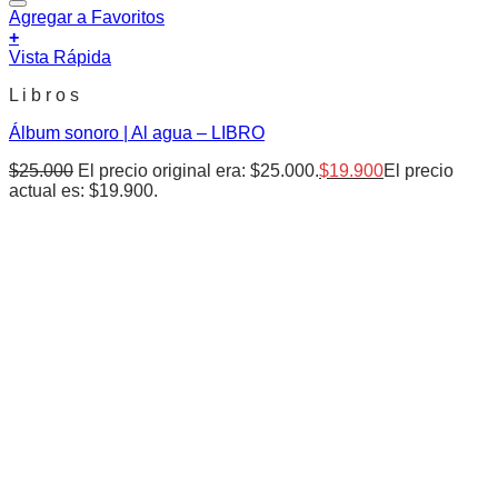
Agregar a Favoritos
+
Vista Rápida
L i b r o s
Álbum sonoro | Al agua – LIBRO
$
25.000
El precio original era: $25.000.
$
19.900
El precio
actual es: $19.900.