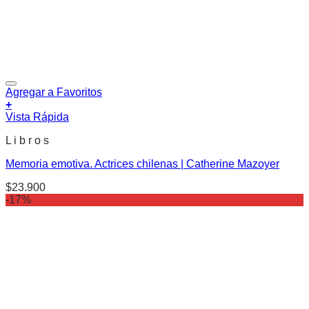
Agregar a Favoritos
+
Vista Rápida
L i b r o s
Memoria emotiva. Actrices chilenas | Catherine Mazoyer
$
23.900
-17%