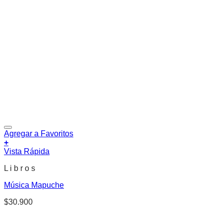
Agregar a Favoritos
+
Vista Rápida
L i b r o s
Música Mapuche
$
30.900