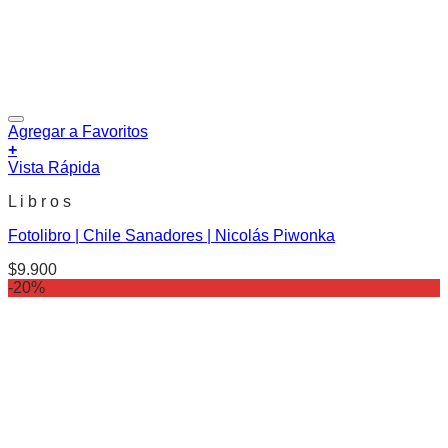
Agregar a Favoritos
+
Vista Rápida
L i b r o s
Fotolibro | Chile Sanadores | Nicolás Piwonka
$
9.900
-20%