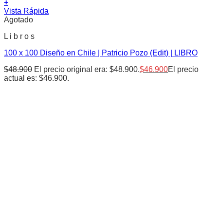
+
Vista Rápida
Agotado
L i b r o s
100 x 100 Diseño en Chile | Patricio Pozo (Edit) | LIBRO
$
48.900
El precio original era: $48.900.
$
46.900
El precio
actual es: $46.900.