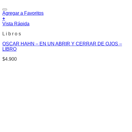
Agregar a Favoritos
+
Vista Rápida
L i b r o s
OSCAR HAHN – EN UN ABRIR Y CERRAR DE OJOS –
LIBRO
$
4.900