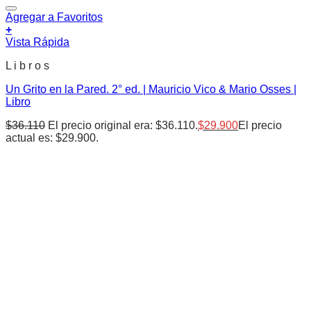
Agregar a Favoritos
+
Vista Rápida
L i b r o s
Un Grito en la Pared. 2° ed. | Mauricio Vico & Mario Osses |
Libro
$
36.110
El precio original era: $36.110.
$
29.900
El precio
actual es: $29.900.