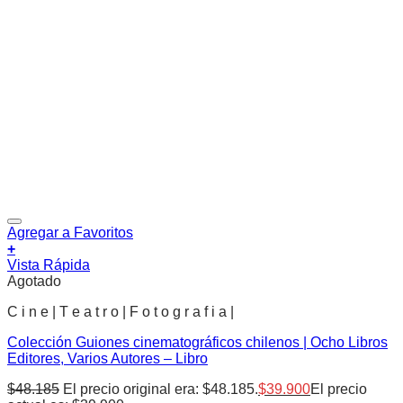
Agregar a Favoritos
+
Vista Rápida
Agotado
C i n e | T e a t r o | F o t o g r a f i a |
Colección Guiones cinematográficos chilenos | Ocho Libros
Editores, Varios Autores – Libro
$
48.185
El precio original era: $48.185.
$
39.900
El precio