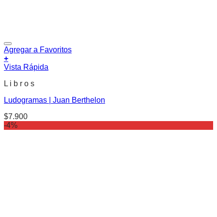
Agregar a Favoritos
+
Vista Rápida
L i b r o s
Ludogramas | Juan Berthelon
$
7.900
-4%