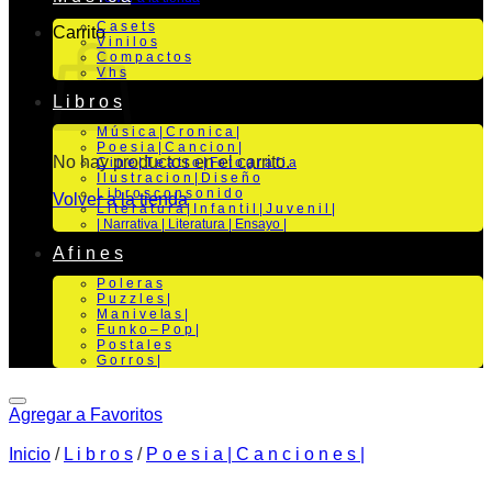
C a s e t s
Carrito
V i n i l o s
C o m p a c t o s
V h s
L i b r o s
M ú s i c a | C r o n i c a |
P o e s i a | C a n c i o n |
No hay productos en el carrito.
C i n e | T e a t r o | Fo t o g r a f i a
I l u s t r a c i o n | D i s e ñ o
L i b r o s c o n s o n i d o
Volver a la tienda
L i t e r a t u r a | I n f a n t i l | J u v e n i l |
| Narrativa | Literatura | Ensayo |
A f i n e s
P o l e r a s
P u z z l e s |
M a n i v e la s |
F u n k o – P o p |
P o s t a l e s
G o r r o s |
Agregar a Favoritos
Inicio
/
L i b r o s
/
P o e s i a | C a n c i o n e s |