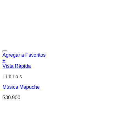
Agregar a Favoritos
+
Vista Rápida
L i b r o s
Música Mapuche
$
30.900