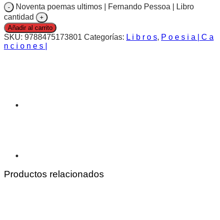
Noventa poemas ultimos | Fernando Pessoa | Libro
cantidad
Añadir al carrito
SKU:
9788475173801
Categorías:
L i b r o s
,
P o e s i a | C a
n c i o n e s |
Productos relacionados