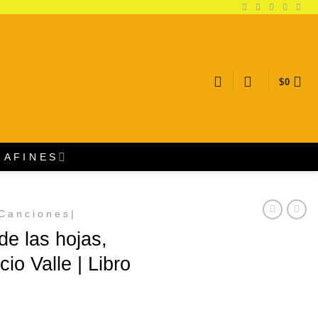
$
0
A F I N E S
C a n c i o n e s |
 de las hojas,
io Valle | Libro