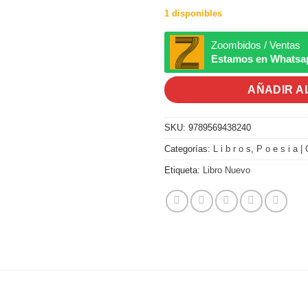
1 disponibles
Zoombidos / Ventas
Estamos en Whatsa
AÑADIR A
SKU:
9789569438240
Categorías:
L i b r o s
,
P o e s i a | 
Etiqueta:
Libro Nuevo