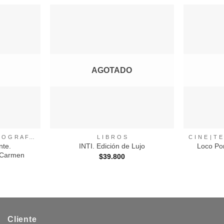
Agregar
Agregar
a
a
Favoritos
Favoritos
AGOTADO
+
+
C I N E | T E A T R O | F O T O G R A F I A |
L I B R O S
nte.
Loco Por
INTI. Edición de Lujo
 Carmen
$
39.800
Cliente