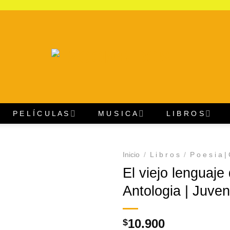
P E L Í C U L A S
M U S I C A
L I B R O S
Inicio
/
L i b r o s
/
P o e s i a | 
El viejo lenguaje
Agregar
Antologia | Juvenc
a
Favoritos
10.900
$