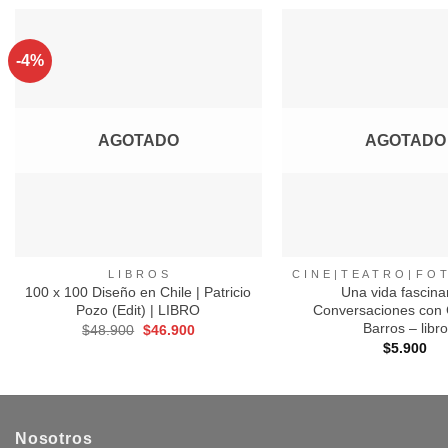
-4%
Agregar
a
Favoritos
AGOTADO
AGOTADO
+
+
L I B R O S
100 x 100 Diseño en Chile | Patricio
Una vida fascina
Pozo (Edit) | LIBRO
Conversaciones con
Barros – libro
El
El
$
48.900
$
46.900
precio
precio
$
5.900
original
actual
era:
es:
$48.900.
$46.900.
Nosotros