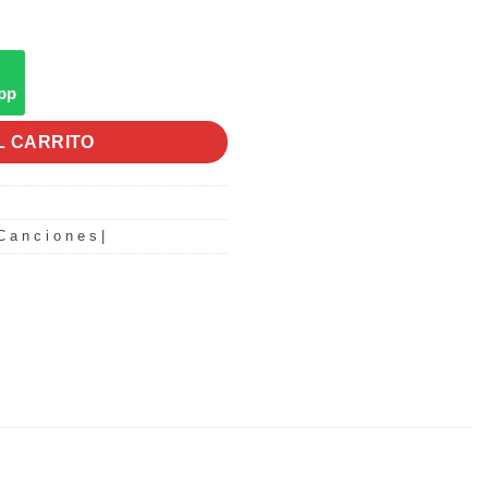
pp
L CARRITO
C a n c i o n e s |