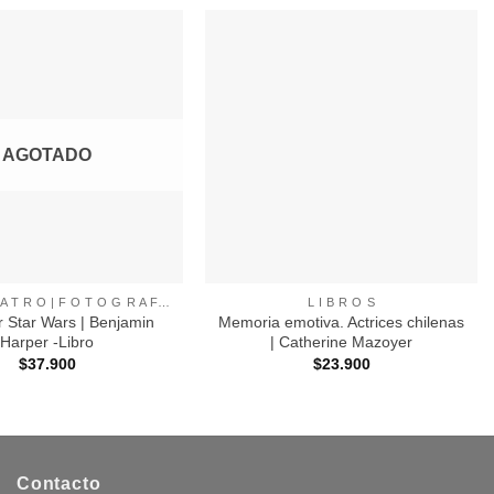
Agregar
Agregar
a
a
Favoritos
Favoritos
AGOTADO
+
C I N E | T E A T R O | F O T O G R A F I A |
L I B R O S
 Star Wars | Benjamin
Memoria emotiva. Actrices chilenas
Harper -Libro
| Catherine Mazoyer
$
37.900
$
23.900
Contacto