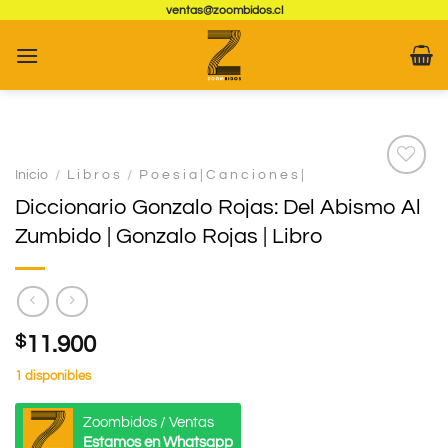
Saltar
ventas@zoombidos.cl
al
contenido
Inicio
/
L i b r o s
/
P o e s i a | C a n c i o n e s |
Agregar
Diccionario Gonzalo Rojas: Del Abismo Al
a
Favoritos
Zumbido | Gonzalo Rojas | Libro
$
11.900
1 disponibles
Zoombidos / Ventas
Estamos en Whatsapp