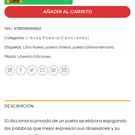
AÑADIR AL CARRITO
SKU:
9789568484842
Categorías:
L i b r o s
,
P o e s i a | C a n c i o n e s |
Etiquetas:
Libro Nuevo
,
poesía chilena
,
poesía latinoamericana
Marca:
Liberalia Ediciones
DESCRIPCIÓN
El diccionario privado de un poeta se elabora espigando
las palabras que mejor expresan sus obsesiones y su