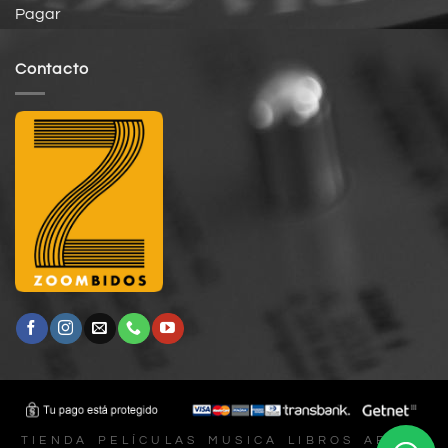
Pagar
Contacto
T I E N D A
P E L Í C U L A S
M U S I C A
L I B R O S
A F I N E S