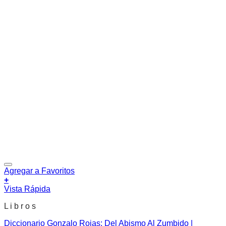
Agregar a Favoritos
+
Vista Rápida
L i b r o s
Diccionario Gonzalo Rojas: Del Abismo Al Zumbido |