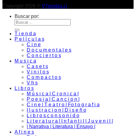
Copyright 2026 ©
VTiendas.cl
Buscar por:
T i e n d a
P e l í c u l a s
C i n e
D o c u m e n t a l e s
C o n c i e r t o s
M u s i c a
C a s e t s
V i n i l o s
C o m p a c t o s
V h s
L i b r o s
M ú s i c a | C r o n i c a |
P o e s i a | C a n c i o n |
C i n e | T e a t r o | Fo t o g r a f i a
I l u s t r a c i o n | D i s e ñ o
L i b r o s c o n s o n i d o
L i t e r a t u r a | I n f a n t i l | J u v e n i l |
| Narrativa | Literatura | Ensayo |
A f i n e s