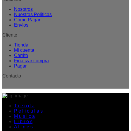
Nosotros
Nuestras Políticas
Cómo Pagar
Envíos
Cliente
Tienda
Mi cuenta
Carrito
Finalizar compra
Pagar
Contacto
T i e n d a
P e l í c u l a s
M u s i c a
L i b r o s
A f i n e s