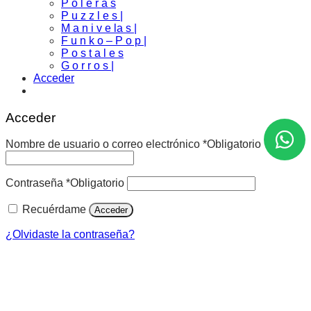
P o l e r a s
P u z z l e s |
M a n i v e la s |
F u n k o – P o p |
P o s t a l e s
G o r r o s |
Acceder
Acceder
Nombre de usuario o correo electrónico
*
Obligatorio
Contraseña
*
Obligatorio
Recuérdame
Acceder
¿Olvidaste la contraseña?