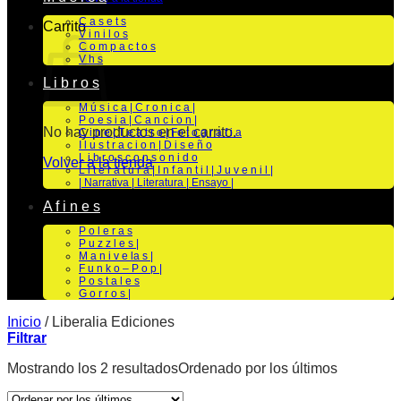
C a s e t s
Carrito
V i n i l o s
C o m p a c t o s
V h s
L i b r o s
M ú s i c a | C r o n i c a |
P o e s i a | C a n c i o n |
No hay productos en el carrito.
C i n e | T e a t r o | Fo t o g r a f i a
I l u s t r a c i o n | D i s e ñ o
L i b r o s c o n s o n i d o
Volver a la tienda
L i t e r a t u r a | I n f a n t i l | J u v e n i l |
| Narrativa | Literatura | Ensayo |
A f i n e s
P o l e r a s
P u z z l e s |
M a n i v e la s |
F u n k o – P o p |
P o s t a l e s
G o r r o s |
Inicio
/
Liberalia Ediciones
Filtrar
Mostrando los 2 resultados
Ordenado por los últimos