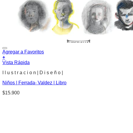
Agregar a Favoritos
+
Vista Rápida
I l u s t r a c i o n | D i s e ñ o |
Niños | Ferrada- Valdez | Libro
$
15.900