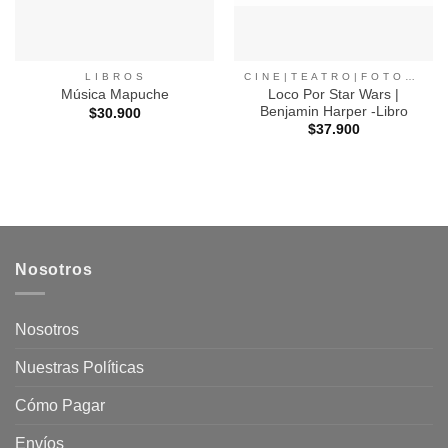
L I B R O S
C I N E | T E A T R O | F O T O G R A F I A |
Loco Por Star Wars |
Música Mapuche
Benjamin Harper -Libro
$
30.900
$
37.900
Nosotros
Nosotros
Nuestras Políticas
Cómo Pagar
Envíos