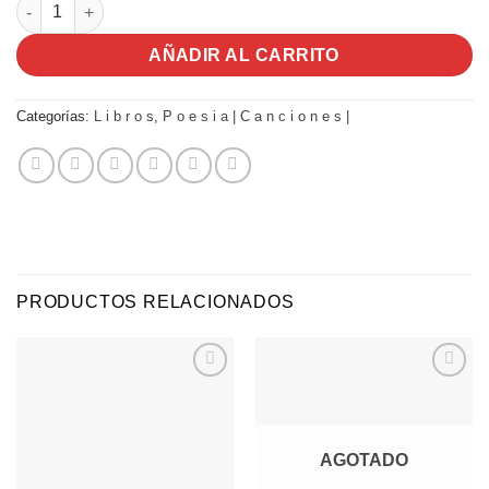
Brito - Smiths - Campillay | Libro cantidad
AÑADIR AL CARRITO
Categorías:
L i b r o s
,
P o e s i a | C a n c i o n e s |
PRODUCTOS RELACIONADOS
Agregar
Agregar
a
a
Favoritos
Favoritos
AGOTADO