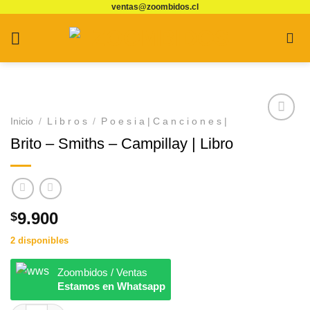
ventas@zoombidos.cl
Saltar
al
contenido
Inicio
/
L i b r o s
/
P o e s i a | C a n c i o n e s |
Agregar
Brito – Smiths – Campillay | Libro
a
Favoritos
9.900
$
2 disponibles
Zoombidos / Ventas
Estamos en Whatsapp