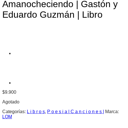
Amanocheciendo | Gastón y
Eduardo Guzmán | Libro
$
9.900
Agotado
Categorías:
L i b r o s
,
P o e s i a | C a n c i o n e s |
Marca:
LOM