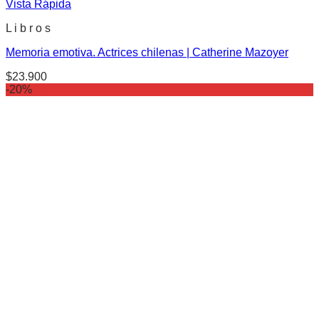
Vista Rápida
L i b r o s
Memoria emotiva. Actrices chilenas | Catherine Mazoyer
$
23.900
-20%