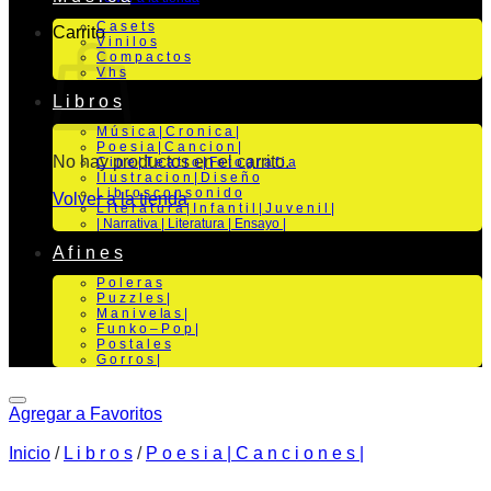
C a s e t s
Carrito
V i n i l o s
C o m p a c t o s
V h s
L i b r o s
M ú s i c a | C r o n i c a |
P o e s i a | C a n c i o n |
No hay productos en el carrito.
C i n e | T e a t r o | Fo t o g r a f i a
I l u s t r a c i o n | D i s e ñ o
L i b r o s c o n s o n i d o
Volver a la tienda
L i t e r a t u r a | I n f a n t i l | J u v e n i l |
| Narrativa | Literatura | Ensayo |
A f i n e s
P o l e r a s
P u z z l e s |
M a n i v e la s |
F u n k o – P o p |
P o s t a l e s
G o r r o s |
Agregar a Favoritos
Inicio
/
L i b r o s
/
P o e s i a | C a n c i o n e s |