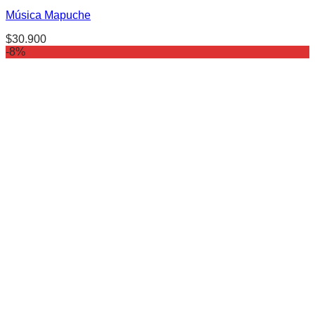
Música Mapuche
$
30.900
-8%