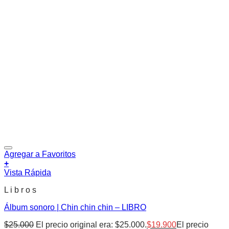
Agregar a Favoritos
+
Vista Rápida
L i b r o s
Álbum sonoro | Chin chin chin – LIBRO
$
25.000
El precio original era: $25.000.
$
19.900
El precio