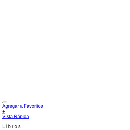
Agregar a Favoritos
+
Vista Rápida
L i b r o s