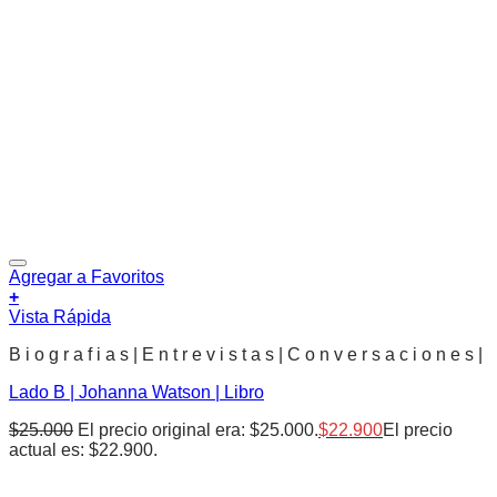
Agregar a Favoritos
+
Vista Rápida
B i o g r a f i a s | E n t r e v i s t a s | C o n v e r s a c i o n e s |
Lado B | Johanna Watson | Libro
$
25.000
El precio original era: $25.000.
$
22.900
El precio
actual es: $22.900.