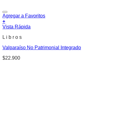
Agregar a Favoritos
+
Vista Rápida
L i b r o s
Valparaíso No Patrimonial Integrado
$
22.900