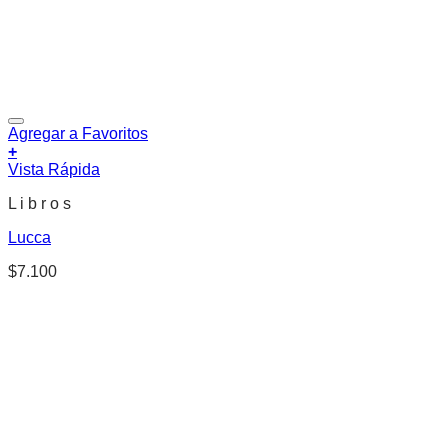
Agregar a Favoritos
+
Vista Rápida
L i b r o s
Lucca
$
7.100