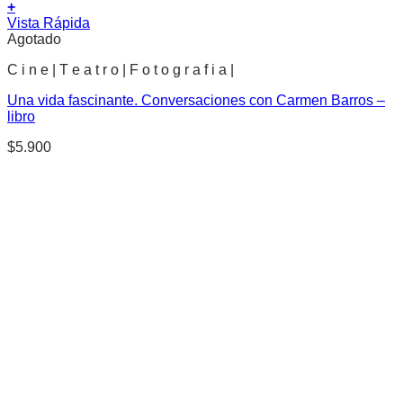
+
Vista Rápida
Agotado
C i n e | T e a t r o | F o t o g r a f i a |
Una vida fascinante. Conversaciones con Carmen Barros –
libro
$
5.900