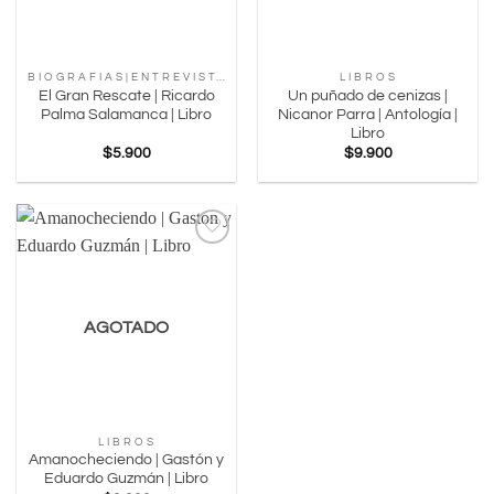
B I O G R A F I A S | E N T R E V I S T A S | C O N V E R S A C I O N E S |
L I B R O S
El Gran Rescate | Ricardo
Un puñado de cenizas |
Palma Salamanca | Libro
Nicanor Parra | Antología |
Libro
$
5.900
$
9.900
Agregar
a
Favoritos
AGOTADO
L I B R O S
Amanocheciendo | Gastón y
Eduardo Guzmán | Libro