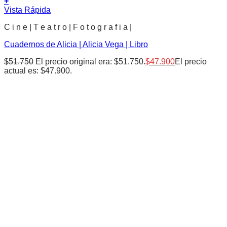
+
Vista Rápida
C i n e | T e a t r o | F o t o g r a f i a |
Cuadernos de Alicia | Alicia Vega | Libro
$
51.750
El precio original era: $51.750.
$
47.900
El precio
actual es: $47.900.