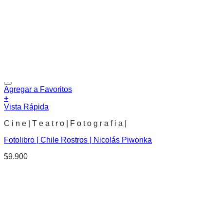
Agregar a Favoritos
+
Vista Rápida
C i n e | T e a t r o | F o t o g r a f i a |
Fotolibro | Chile Rostros | Nicolás Piwonka
$
9.900