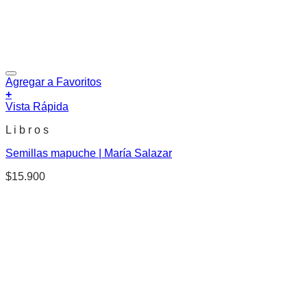
Agregar a Favoritos
+
Vista Rápida
L i b r o s
Semillas mapuche | María Salazar
$
15.900