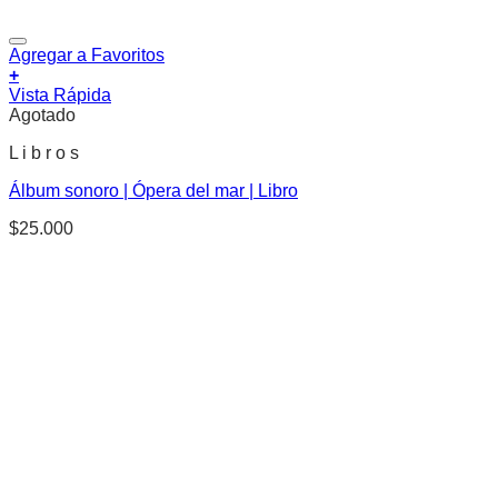
Agregar a Favoritos
+
Vista Rápida
Agotado
L i b r o s
Álbum sonoro | Ópera del mar | Libro
$
25.000