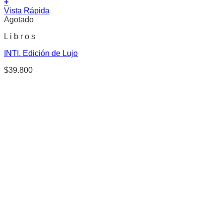
+
Vista Rápida
Agotado
L i b r o s
INTI. Edición de Lujo
$
39.800