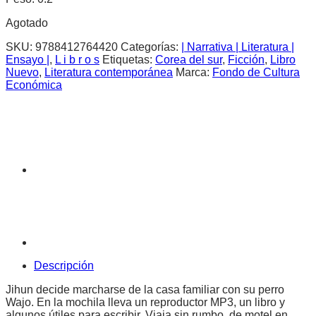
Agotado
SKU:
9788412764420
Categorías:
| Narrativa | Literatura |
Ensayo |
,
L i b r o s
Etiquetas:
Corea del sur
,
Ficción
,
Libro
Nuevo
,
Literatura contemporánea
Marca:
Fondo de Cultura
Económica
Descripción
Jihun decide marcharse de la casa familiar con su perro
Wajo. En la mochila lleva un reproductor MP3, un libro y
algunos útiles para escribir. Viaja sin rumbo, de motel en