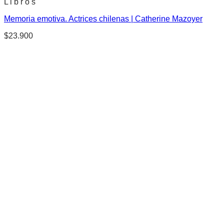
L i b r o s
Memoria emotiva. Actrices chilenas | Catherine Mazoyer
$
23.900