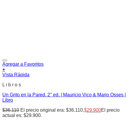
Agregar a Favoritos
+
Vista Rápida
L i b r o s
Un Grito en la Pared. 2° ed. | Mauricio Vico & Mario Osses |
Libro
$
36.110
El precio original era: $36.110.
$
29.900
El precio
actual es: $29.900.