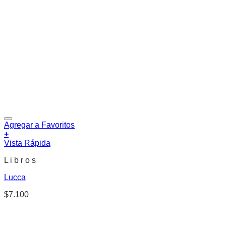
Agregar a Favoritos
+
Vista Rápida
L i b r o s
Lucca
$
7.100