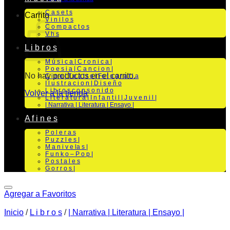
C a s e t s
Carrito
V i n i l o s
C o m p a c t o s
V h s
L i b r o s
M ú s i c a | C r o n i c a |
P o e s i a | C a n c i o n |
No hay productos en el carrito.
C i n e | T e a t r o | Fo t o g r a f i a
I l u s t r a c i o n | D i s e ñ o
L i b r o s c o n s o n i d o
Volver a la tienda
L i t e r a t u r a | I n f a n t i l | J u v e n i l |
| Narrativa | Literatura | Ensayo |
A f i n e s
P o l e r a s
P u z z l e s |
M a n i v e la s |
F u n k o – P o p |
P o s t a l e s
G o r r o s |
Agregar a Favoritos
Inicio
/
L i b r o s
/
| Narrativa | Literatura | Ensayo |