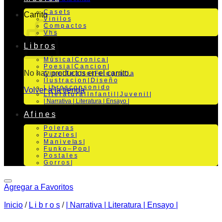
C a s e t s
Carrito
V i n i l o s
C o m p a c t o s
V h s
L i b r o s
M ú s i c a | C r o n i c a |
P o e s i a | C a n c i o n |
No hay productos en el carrito.
C i n e | T e a t r o | Fo t o g r a f i a
I l u s t r a c i o n | D i s e ñ o
L i b r o s c o n s o n i d o
Volver a la tienda
L i t e r a t u r a | I n f a n t i l | J u v e n i l |
| Narrativa | Literatura | Ensayo |
A f i n e s
P o l e r a s
P u z z l e s |
M a n i v e la s |
F u n k o – P o p |
P o s t a l e s
G o r r o s |
Agregar a Favoritos
Inicio
/
L i b r o s
/
| Narrativa | Literatura | Ensayo |