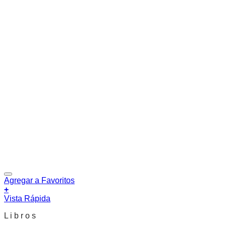
Agregar a Favoritos
+
Vista Rápida
L i b r o s