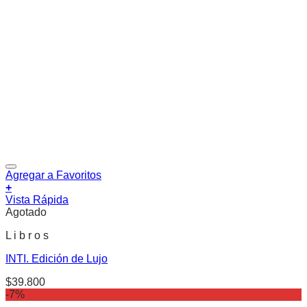
Agregar a Favoritos
+
Vista Rápida
Agotado
L i b r o s
INTI. Edición de Lujo
$
39.800
-7%