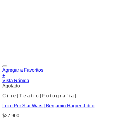
Agregar a Favoritos
+
Vista Rápida
Agotado
C i n e | T e a t r o | F o t o g r a f i a |
Loco Por Star Wars | Benjamin Harper -Libro
$
37.900