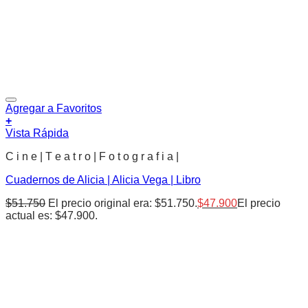
Agregar a Favoritos
+
Vista Rápida
C i n e | T e a t r o | F o t o g r a f i a |
Cuadernos de Alicia | Alicia Vega | Libro
$
51.750
El precio original era: $51.750.
$
47.900
El precio
actual es: $47.900.