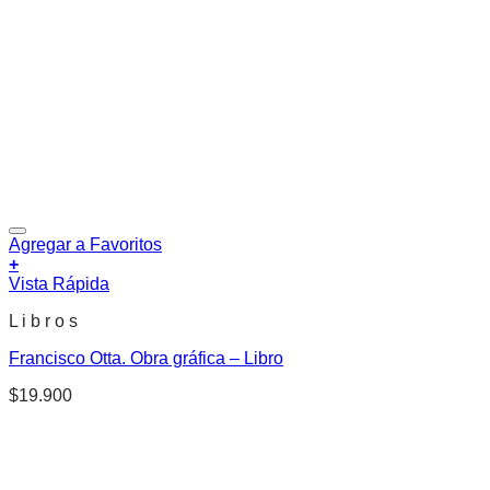
Agregar a Favoritos
+
Vista Rápida
L i b r o s
Francisco Otta. Obra gráfica – Libro
$
19.900