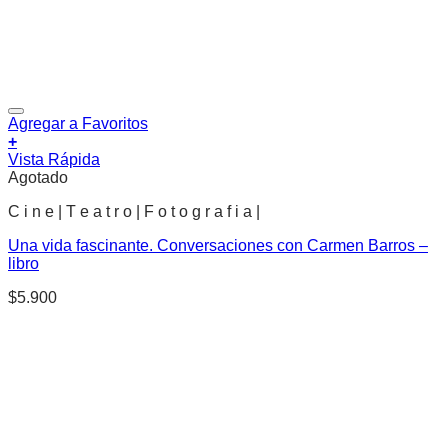
Agregar a Favoritos
+
Vista Rápida
Agotado
C i n e | T e a t r o | F o t o g r a f i a |
Una vida fascinante. Conversaciones con Carmen Barros –
libro
$
5.900