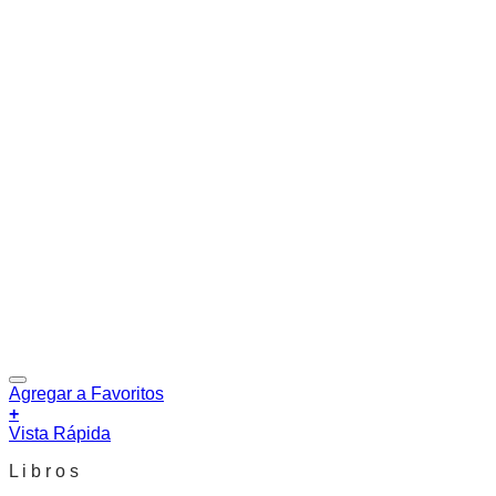
Agregar a Favoritos
+
Vista Rápida
L i b r o s