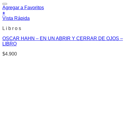
Agregar a Favoritos
+
Vista Rápida
L i b r o s
OSCAR HAHN – EN UN ABRIR Y CERRAR DE OJOS –
LIBRO
$
4.900