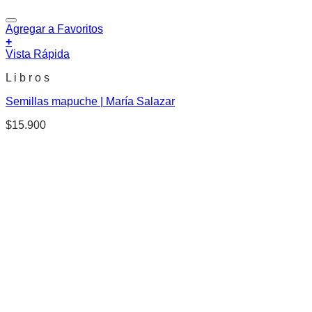
Agregar a Favoritos
+
Vista Rápida
L i b r o s
Semillas mapuche | María Salazar
$
15.900