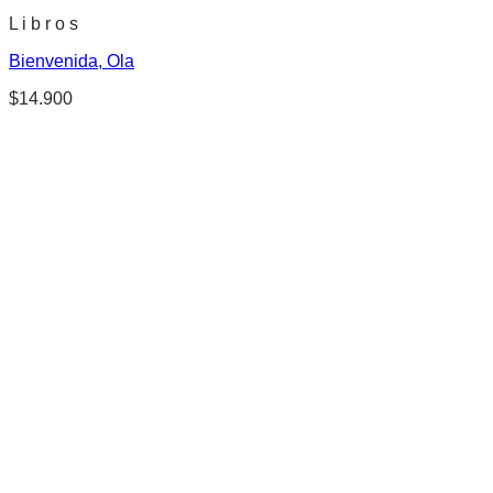
L i b r o s
Bienvenida, Ola
$
14.900