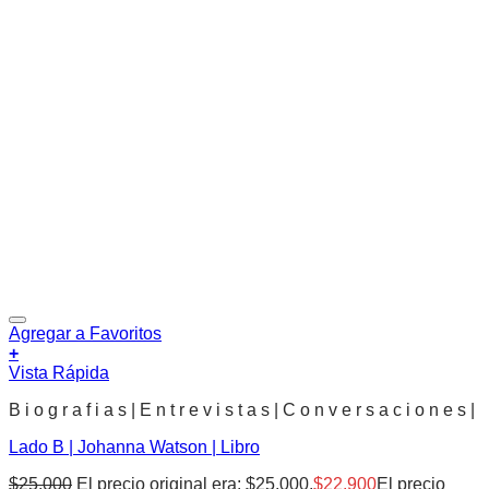
Agregar a Favoritos
+
Vista Rápida
B i o g r a f i a s | E n t r e v i s t a s | C o n v e r s a c i o n e s |
Lado B | Johanna Watson | Libro
$
25.000
El precio original era: $25.000.
$
22.900
El precio