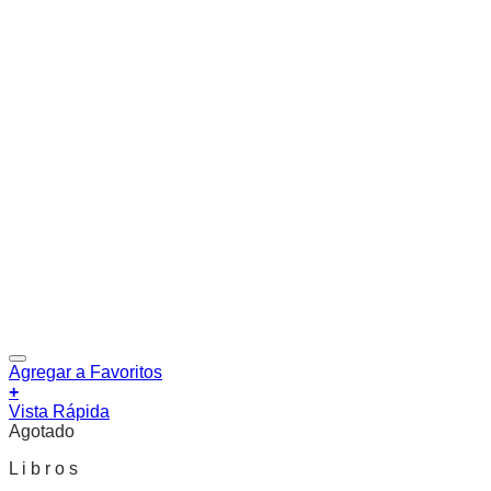
Agregar a Favoritos
+
Vista Rápida
Agotado
L i b r o s