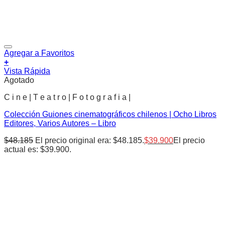
Agregar a Favoritos
+
Vista Rápida
Agotado
C i n e | T e a t r o | F o t o g r a f i a |
Colección Guiones cinematográficos chilenos | Ocho Libros
Editores, Varios Autores – Libro
$
48.185
El precio original era: $48.185.
$
39.900
El precio
actual es: $39.900.