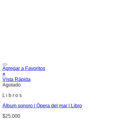
Agregar a Favoritos
+
Vista Rápida
Agotado
L i b r o s
Álbum sonoro | Ópera del mar | Libro
$
25.000