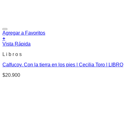
Agregar a Favoritos
+
Vista Rápida
L i b r o s
Calfucoy. Con la tierra en los pies | Cecilia Toro | LIBRO
$
20.900