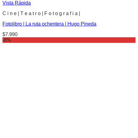
Vista Rápida
C i n e | T e a t r o | F o t o g r a f i a |
Fotolibro | La ruta ochentera | Hugo Pineda
$
7.990
-8%