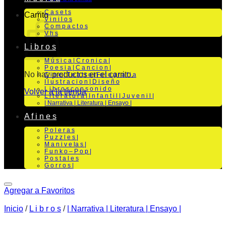
C a s e t s
Carrito
V i n i l o s
C o m p a c t o s
V h s
L i b r o s
M ú s i c a | C r o n i c a |
P o e s i a | C a n c i o n |
No hay productos en el carrito.
C i n e | T e a t r o | Fo t o g r a f i a
I l u s t r a c i o n | D i s e ñ o
L i b r o s c o n s o n i d o
Volver a la tienda
L i t e r a t u r a | I n f a n t i l | J u v e n i l |
| Narrativa | Literatura | Ensayo |
A f i n e s
P o l e r a s
P u z z l e s |
M a n i v e la s |
F u n k o – P o p |
P o s t a l e s
G o r r o s |
Agregar a Favoritos
Inicio
/
L i b r o s
/
| Narrativa | Literatura | Ensayo |