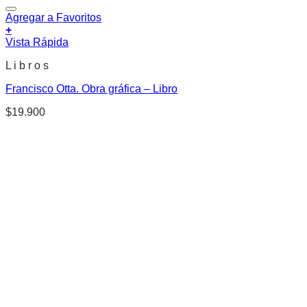
Agregar a Favoritos
+
Vista Rápida
L i b r o s
Francisco Otta. Obra gráfica – Libro
$
19.900