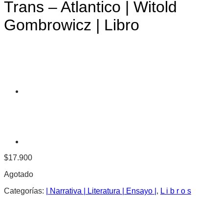
Trans – Atlantico | Witold
Gombrowicz | Libro
$
17.900
Agotado
Categorías:
| Narrativa | Literatura | Ensayo |
,
L i b r o s