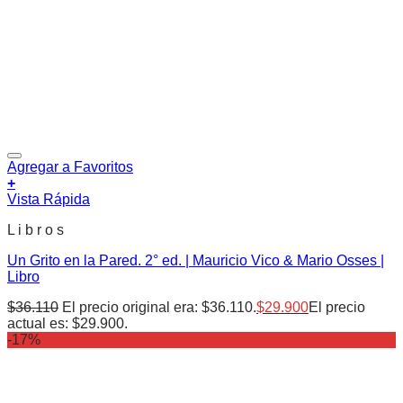
Agregar a Favoritos
+
Vista Rápida
L i b r o s
Un Grito en la Pared. 2° ed. | Mauricio Vico & Mario Osses |
Libro
$
36.110
El precio original era: $36.110.
$
29.900
El precio
actual es: $29.900.
-17%