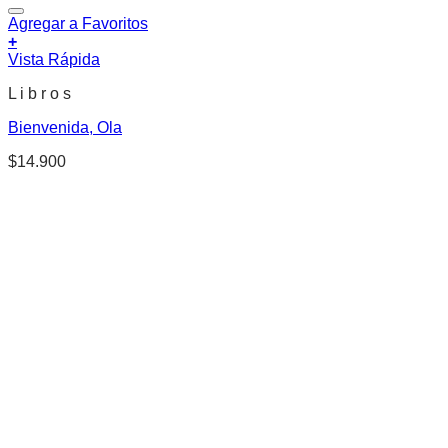
Agregar a Favoritos
+
Vista Rápida
L i b r o s
Bienvenida, Ola
$
14.900