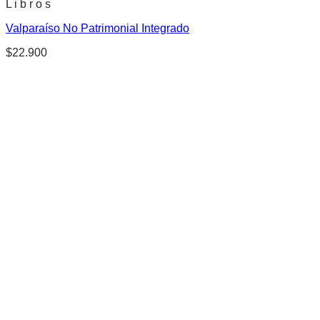
L i b r o s
Valparaíso No Patrimonial Integrado
$
22.900