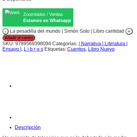
Zoombidos / Ventas
Estamos en Whatsapp
La pesadilla del mundo | Simón Soto | Libro cantidad
Añadir al carrito
SKU:
9789569398094
Categorías:
| Narrativa | Literatura |
Ensayo |
,
L i b r o s
Etiquetas:
Cuentos
,
Libro Nuevo
Descripción