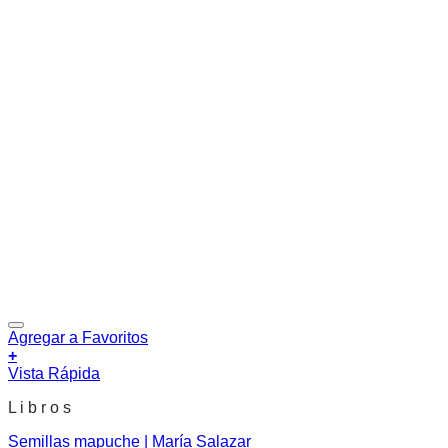
Agregar a Favoritos
+
Vista Rápida
L i b r o s
Semillas mapuche | María Salazar