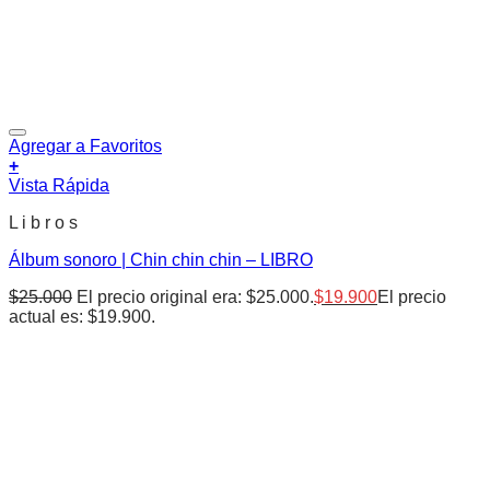
Agregar a Favoritos
+
Vista Rápida
L i b r o s
Álbum sonoro | Chin chin chin – LIBRO
$
25.000
El precio original era: $25.000.
$
19.900
El precio
actual es: $19.900.