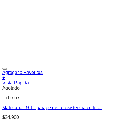
Agregar a Favoritos
+
Vista Rápida
Agotado
L i b r o s
Matucana 19. El garage de la resistencia cultural
$
24.900