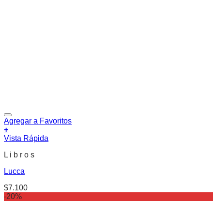
Agregar a Favoritos
+
Vista Rápida
L i b r o s
Lucca
$
7.100
-20%