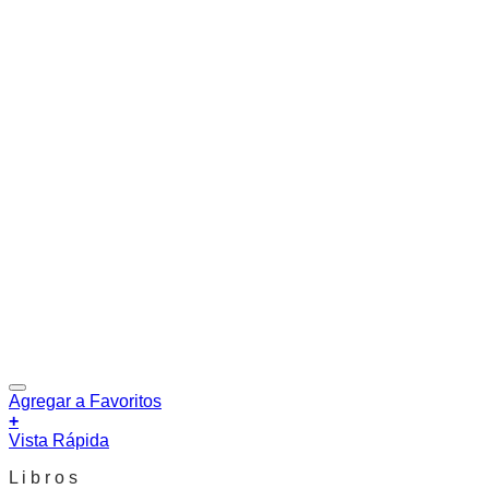
Agregar a Favoritos
+
Vista Rápida
L i b r o s