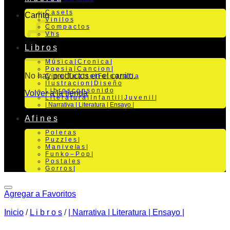
C a s e t s
Carrito
V i n i l o s
C o m p a c t o s
V h s
L i b r o s
M ú s i c a | C r o n i c a |
P o e s i a | C a n c i o n |
No hay productos en el carrito.
C i n e | T e a t r o | Fo t o g r a f i a
I l u s t r a c i o n | D i s e ñ o
L i b r o s c o n s o n i d o
Volver a la tienda
L i t e r a t u r a | I n f a n t i l | J u v e n i l |
| Narrativa | Literatura | Ensayo |
A f i n e s
P o l e r a s
P u z z l e s |
M a n i v e la s |
F u n k o – P o p |
P o s t a l e s
G o r r o s |
Agregar a Favoritos
Inicio
/
L i b r o s
/
| Narrativa | Literatura | Ensayo |