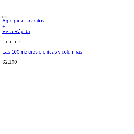
Agregar a Favoritos
+
Vista Rápida
L i b r o s
Las 100 mejores crónicas y columnas
$
2.100