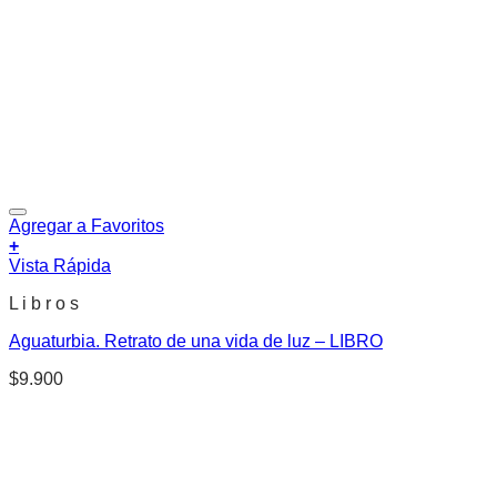
Agregar a Favoritos
+
Vista Rápida
L i b r o s
Aguaturbia. Retrato de una vida de luz – LIBRO
$
9.900