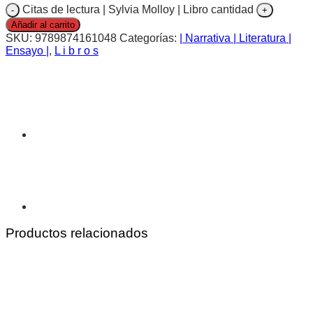
Citas de lectura | Sylvia Molloy | Libro cantidad
Añadir al carrito
SKU:
9789874161048
Categorías:
| Narrativa | Literatura |
Ensayo |
,
L i b r o s
Productos relacionados