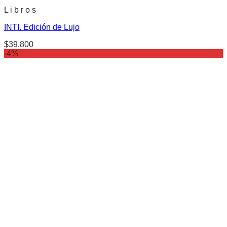
L i b r o s
INTI. Edición de Lujo
$
39.800
-4%