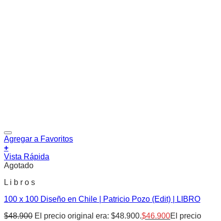
Agregar a Favoritos
+
Vista Rápida
Agotado
L i b r o s
100 x 100 Diseño en Chile | Patricio Pozo (Edit) | LIBRO
$
48.900
El precio original era: $48.900.
$
46.900
El precio