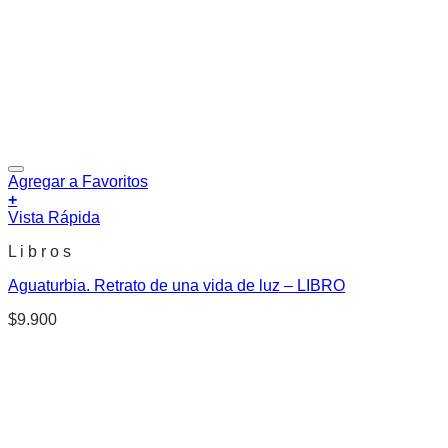
Agregar a Favoritos
+
Vista Rápida
L i b r o s
Aguaturbia. Retrato de una vida de luz – LIBRO
$
9.900