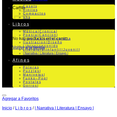
C a s e t s
Carrito
V i n i l o s
C o m p a c t o s
V h s
L i b r o s
M ú s i c a | C r o n i c a |
P o e s i a | C a n c i o n |
No hay productos en el carrito.
C i n e | T e a t r o | Fo t o g r a f i a
I l u s t r a c i o n | D i s e ñ o
L i b r o s c o n s o n i d o
Volver a la tienda
L i t e r a t u r a | I n f a n t i l | J u v e n i l |
| Narrativa | Literatura | Ensayo |
A f i n e s
P o l e r a s
P u z z l e s |
M a n i v e la s |
F u n k o – P o p |
P o s t a l e s
G o r r o s |
Agregar a Favoritos
Inicio
/
L i b r o s
/
| Narrativa | Literatura | Ensayo |