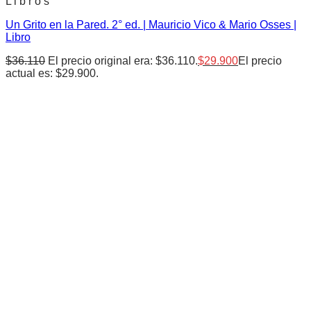
L i b r o s
Un Grito en la Pared. 2° ed. | Mauricio Vico & Mario Osses |
Libro
$
36.110
El precio original era: $36.110.
$
29.900
El precio
actual es: $29.900.