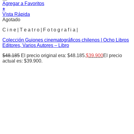
Agregar a Favoritos
+
Vista Rápida
Agotado
C i n e | T e a t r o | F o t o g r a f i a |
Colección Guiones cinematográficos chilenos | Ocho Libros
Editores, Varios Autores – Libro
$
48.185
El precio original era: $48.185.
$
39.900
El precio
actual es: $39.900.