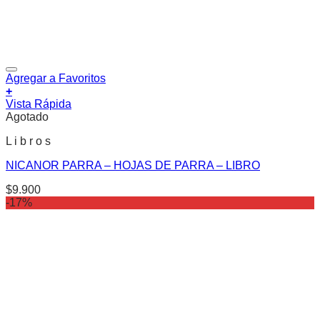
Agregar a Favoritos
+
Vista Rápida
Agotado
L i b r o s
NICANOR PARRA – HOJAS DE PARRA – LIBRO
$
9.900
-17%