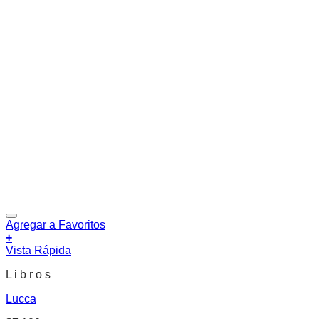
Agregar a Favoritos
+
Vista Rápida
L i b r o s
Lucca