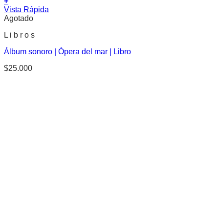
+
Vista Rápida
Agotado
L i b r o s
Álbum sonoro | Ópera del mar | Libro
$
25.000