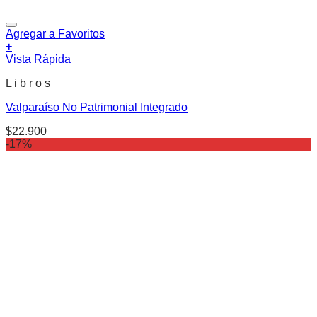
Agregar a Favoritos
+
Vista Rápida
L i b r o s
Valparaíso No Patrimonial Integrado
$
22.900
-17%