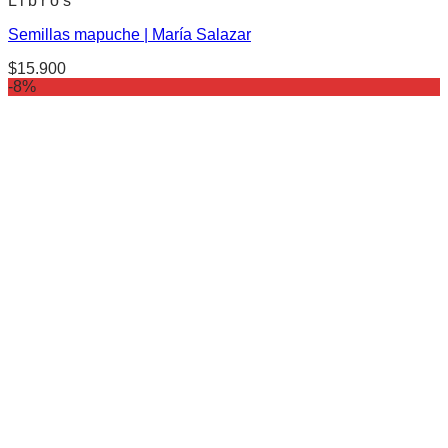
L i b r o s
Semillas mapuche | María Salazar
$
15.900
-8%