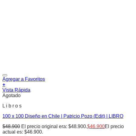
Agregar a Favoritos
+
Vista Rápida
Agotado
L i b r o s
100 x 100 Diseño en Chile | Patricio Pozo (Edit) | LIBRO
$
48.900
El precio original era: $48.900.
$
46.900
El precio
actual es: $46.900.