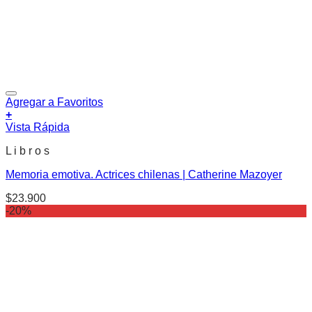
Agregar a Favoritos
+
Vista Rápida
L i b r o s
Memoria emotiva. Actrices chilenas | Catherine Mazoyer
$
23.900
-20%