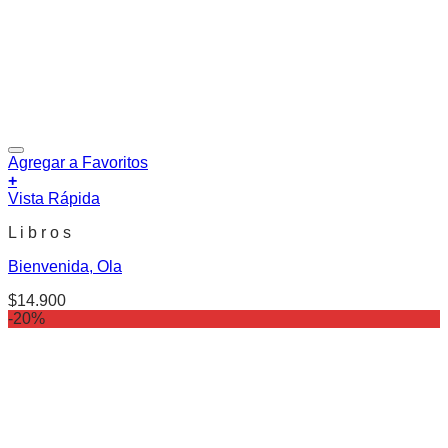
Agregar a Favoritos
+
Vista Rápida
L i b r o s
Bienvenida, Ola
$
14.900
-20%