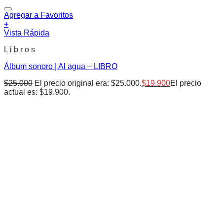
Agregar a Favoritos
+
Vista Rápida
L i b r o s
Álbum sonoro | Al agua – LIBRO
$
25.000
El precio original era: $25.000.
$
19.900
El precio
actual es: $19.900.