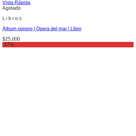
Vista Rápida
Agotado
L i b r o s
Álbum sonoro | Ópera del mar | Libro
$
25.000
-17%