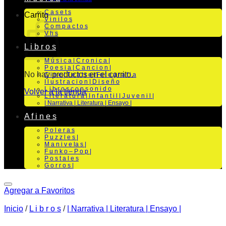
C a s e t s
Carrito
V i n i l o s
C o m p a c t o s
V h s
L i b r o s
M ú s i c a | C r o n i c a |
P o e s i a | C a n c i o n |
No hay productos en el carrito.
C i n e | T e a t r o | Fo t o g r a f i a
I l u s t r a c i o n | D i s e ñ o
L i b r o s c o n s o n i d o
Volver a la tienda
L i t e r a t u r a | I n f a n t i l | J u v e n i l |
| Narrativa | Literatura | Ensayo |
A f i n e s
P o l e r a s
P u z z l e s |
M a n i v e la s |
F u n k o – P o p |
P o s t a l e s
G o r r o s |
Agregar a Favoritos
Inicio
/
L i b r o s
/
| Narrativa | Literatura | Ensayo |