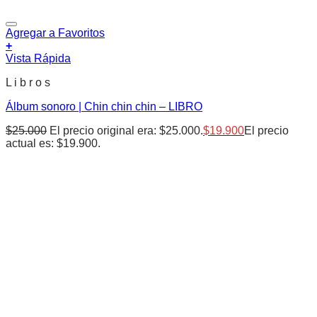
Agregar a Favoritos
+
Vista Rápida
L i b r o s
Álbum sonoro | Chin chin chin – LIBRO
$
25.000
El precio original era: $25.000.
$
19.900
El precio
actual es: $19.900.