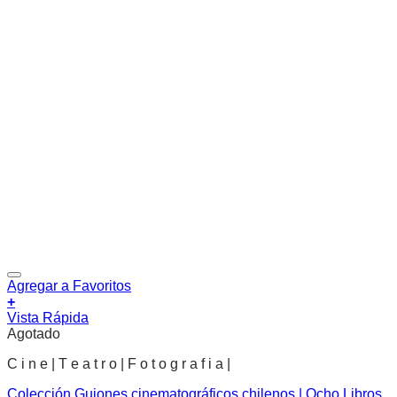
Agregar a Favoritos
+
Vista Rápida
Agotado
C i n e | T e a t r o | F o t o g r a f i a |
Colección Guiones cinematográficos chilenos | Ocho Libros