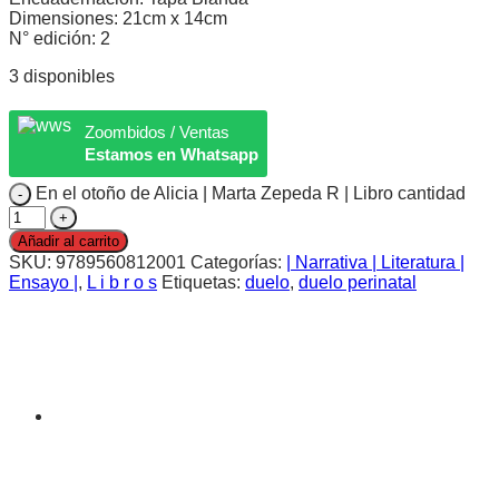
Dimensiones: 21cm x 14cm
N° edición: 2
3 disponibles
Zoombidos / Ventas
Estamos en Whatsapp
En el otoño de Alicia | Marta Zepeda R | Libro cantidad
Añadir al carrito
SKU:
9789560812001
Categorías:
| Narrativa | Literatura |
Ensayo |
,
L i b r o s
Etiquetas:
duelo
,
duelo perinatal