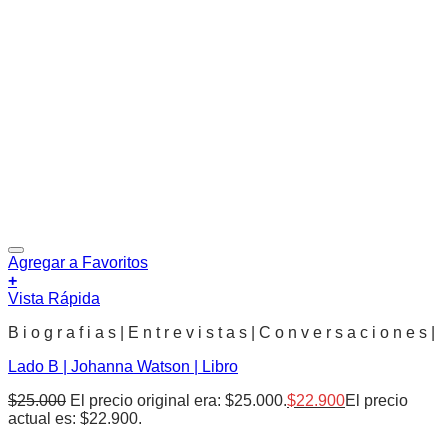
Agregar a Favoritos
+
Vista Rápida
B i o g r a f i a s | E n t r e v i s t a s | C o n v e r s a c i o n e s |
Lado B | Johanna Watson | Libro
$
25.000
El precio original era: $25.000.
$
22.900
El precio
actual es: $22.900.