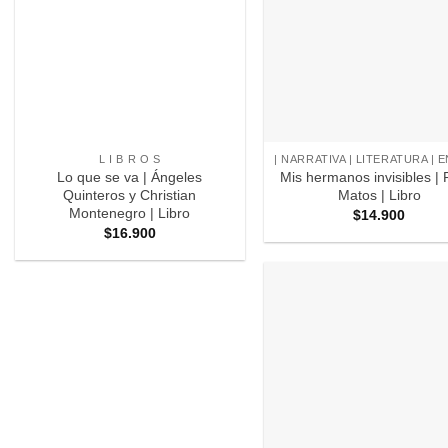
+
+
L I B R O S
Lo que se va | Ángeles
Mis hermanos invisibles | 
Quinteros y Christian
Matos | Libro
Montenegro | Libro
$
14.900
$
16.900
Ag
Fav