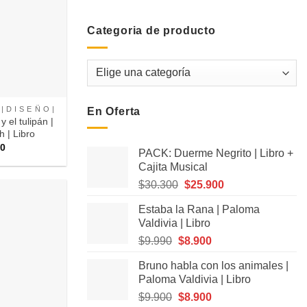
Categoria de producto
 | D I S E Ñ O |
En Oferta
y el tulipán |
h | Libro
00
PACK: Duerme Negrito | Libro +
Cajita Musical
El
El
$
30.300
$
25.900
precio
precio
Estaba la Rana | Paloma
original
actual
Agregar
Valdivia | Libro
era:
es:
a
Favoritos
El
El
$
9.990
$
8.900
$30.300.
$25.900.
precio
precio
Bruno habla con los animales |
original
actual
Paloma Valdivia | Libro
era:
es:
El
El
$
9.900
$
8.900
$9.990.
$8.900.