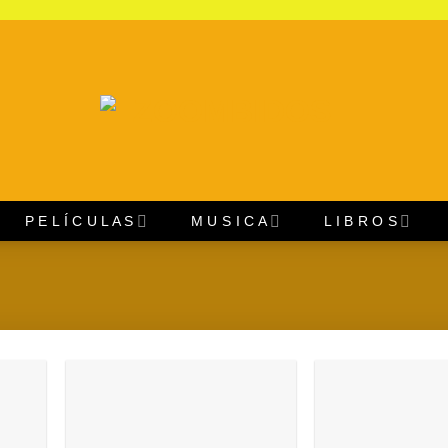
P E L Í C U L A S
M U S I C A
L I B R O S
regar
Agregar
a
a
oritos
Favoritos