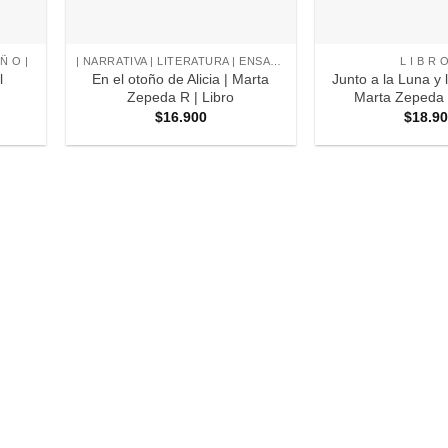
+
+
 Ñ O |
| NARRATIVA | LITERATURA | ENSAYO |
L I B R 
l
En el otoño de Alicia | Marta
Junto a la Luna y l
Zepeda R | Libro
Marta Zepeda R
$
16.900
$
18.9