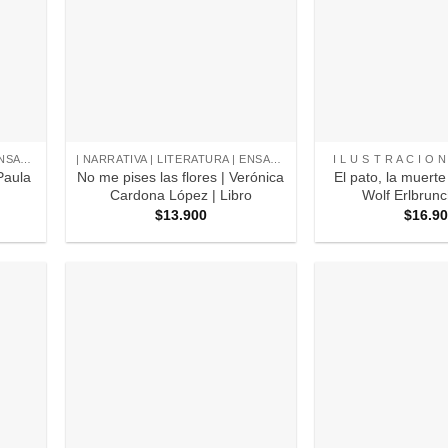
+
+
| NARRATIVA | LITERATURA | ENSAYO |
| NARRATIVA | LITERATURA | ENSAYO |
I L U S T R A C I O N
Paula
No me pises las flores | Verónica
El pato, la muerte 
Cardona López | Libro
Wolf Erlbrunc
$
13.900
$
16.9
regar
Agregar
a
a
oritos
Favoritos