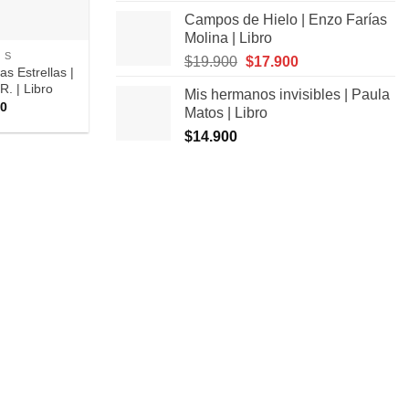
precio
precio
Campos de Hielo | Enzo Farías
original
actual
Molina | Libro
era:
es:
O S
El
El
$
19.900
$
17.900
$9.900.
$8.900.
as Estrellas |
precio
precio
. | Libro
Mis hermanos invisibles | Paula
original
actual
00
Matos | Libro
era:
es:
$
14.900
$19.900.
$17.900.