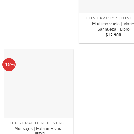
+
I L U S T R A C I O N | D I S E
El último vuelo | Marie
Sanhueza | Libro
$
12.900
-15%
Agregar
a
Favoritos
+
I L U S T R A C I O N | D I S E Ñ O |
Mensajes | Fabian Rivas |
LIBRO