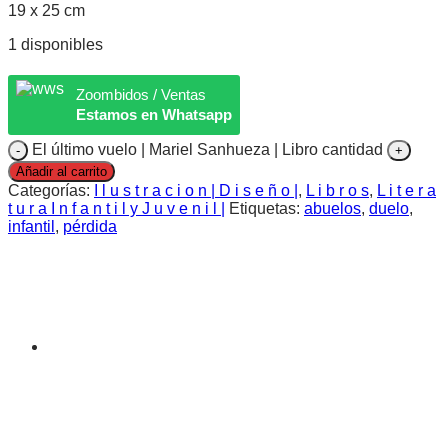
19 x 25 cm
1 disponibles
Zoombidos / Ventas
Estamos en Whatsapp
El último vuelo | Mariel Sanhueza | Libro cantidad
Añadir al carrito
Categorías:
I l u s t r a c i o n | D i s e ñ o |
,
L i b r o s
,
L i t e r a
t u r a I n f a n t i l y J u v e n i l |
Etiquetas:
abuelos
,
duelo
,
infantil
,
pérdida