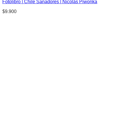
Fotolibro | Chile Sanadores | Nicolás Piwonka
$
9.900