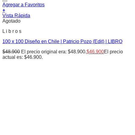
Agregar a Favoritos
+
Vista Rápida
Agotado
L i b r o s
100 x 100 Diseño en Chile | Patricio Pozo (Edit) | LIBRO
$
48.900
El precio original era: $48.900.
$
46.900
El precio
actual es: $46.900.