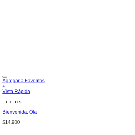
Agregar a Favoritos
+
Vista Rápida
L i b r o s
Bienvenida, Ola
$
14.900