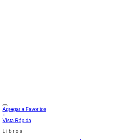
Agregar a Favoritos
+
Vista Rápida
L i b r o s