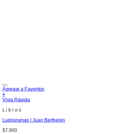
Agregar a Favoritos
+
Vista Rápida
L i b r o s
Ludogramas | Juan Berthelon
$
7.900