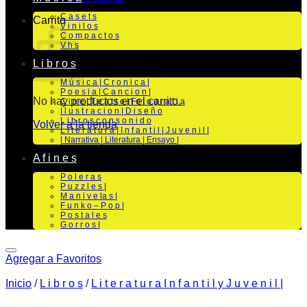
C a s e t s
Carrito
V i n i l o s
C o m p a c t o s
V h s
L i b r o s
M ú s i c a | C r o n i c a |
P o e s i a | C a n c i o n |
No hay productos en el carrito.
C i n e | T e a t r o | Fo t o g r a f i a
I l u s t r a c i o n | D i s e ñ o
L i b r o s c o n s o n i d o
Volver a la tienda
L i t e r a t u r a | I n f a n t i l | J u v e n i l |
| Narrativa | Literatura | Ensayo |
A f i n e s
P o l e r a s
P u z z l e s |
M a n i v e la s |
F u n k o – P o p |
P o s t a l e s
G o r r o s |
Agregar a Favoritos
Inicio
/
L i b r o s
/
L i t e r a t u r a I n f a n t i l y J u v e n i l |