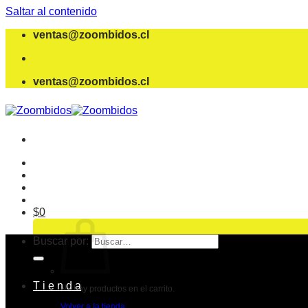
Saltar al contenido
ventas@zoombidos.cl
ventas@zoombidos.cl
$
0
Buscar por:
T i e n d a
No hay productos en el carrito.
Volver a la tienda