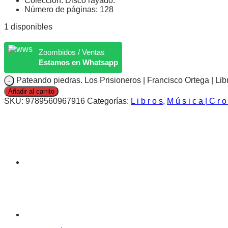
Colección: Disco rayado.
Número de páginas: 128
1 disponibles
Zoombidos / Ventas
Estamos en Whatsapp
Pateando piedras. Los Prisioneros | Francisco Ortega | Lib
Añadir al carrito
SKU:
9789560967916
Categorías:
L i b r o s
,
M ú s i c a | C r o 