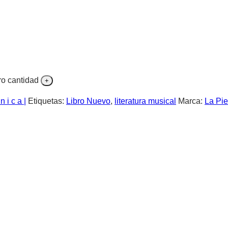
ro cantidad
n i c a |
Etiquetas:
Libro Nuevo
,
literatura musical
Marca:
La Pi