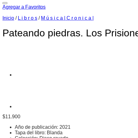
Agregar a Favoritos
Inicio
/
L i b r o s
/
M ú s i c a | C r o n i c a |
Pateando piedras. Los Prisione
$
11.900
Año de publicación: 2021
Tapa del libro: Blanda