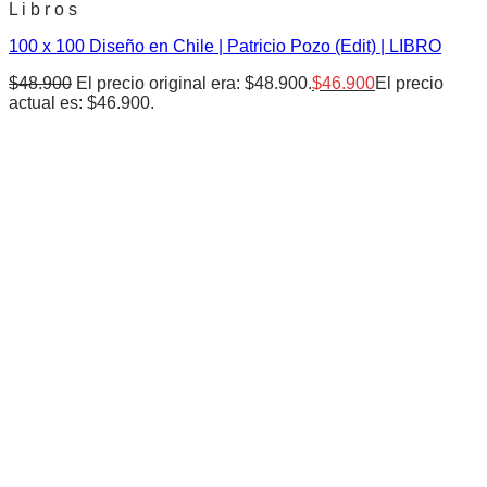
L i b r o s
100 x 100 Diseño en Chile | Patricio Pozo (Edit) | LIBRO
$
48.900
El precio original era: $48.900.
$
46.900
El precio
actual es: $46.900.