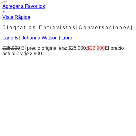
Agregar a Favoritos
+
Vista Rápida
B i o g r a f i a s | E n t r e v i s t a s | C o n v e r s a c i o n e s |
Lado B | Johanna Watson | Libro
$
25.000
El precio original era: $25.000.
$
22.900
El precio
actual es: $22.900.