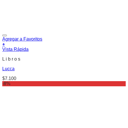
Agregar a Favoritos
+
Vista Rápida
L i b r o s
Lucca
$
7.100
-8%