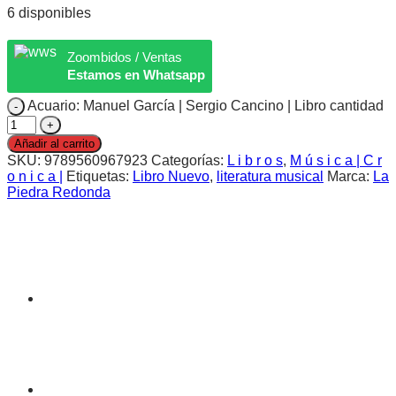
6 disponibles
Zoombidos / Ventas
Estamos en Whatsapp
Acuario: Manuel García | Sergio Cancino | Libro cantidad
Añadir al carrito
SKU:
9789560967923
Categorías:
L i b r o s
,
M ú s i c a | C r
o n i c a |
Etiquetas:
Libro Nuevo
,
literatura musical
Marca:
La
Piedra Redonda