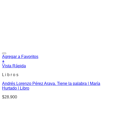
Agregar a Favoritos
+
Vista Rápida
L i b r o s
Andrés Lorenzo Pérez Araya. Tiene la palabra | María
Hurtado | Libro
$
28.900