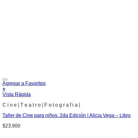
Agregar a Favoritos
+
Vista Rápida
C i n e | T e a t r o | F o t o g r a f i a |
Taller de Cine para niños. 2da Edición | Alicia Vega – Libro
$
23.900