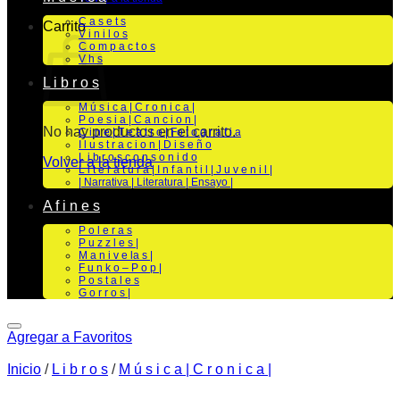
C a s e t s
Carrito
V i n i l o s
C o m p a c t o s
V h s
L i b r o s
M ú s i c a | C r o n i c a |
P o e s i a | C a n c i o n |
No hay productos en el carrito.
C i n e | T e a t r o | Fo t o g r a f i a
I l u s t r a c i o n | D i s e ñ o
L i b r o s c o n s o n i d o
Volver a la tienda
L i t e r a t u r a | I n f a n t i l | J u v e n i l |
| Narrativa | Literatura | Ensayo |
A f i n e s
P o l e r a s
P u z z l e s |
M a n i v e la s |
F u n k o – P o p |
P o s t a l e s
G o r r o s |
Agregar a Favoritos
Inicio
/
L i b r o s
/
M ú s i c a | C r o n i c a |