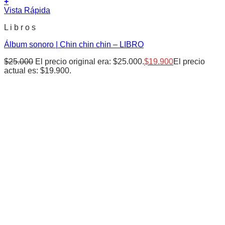
+
Vista Rápida
L i b r o s
Álbum sonoro | Chin chin chin – LIBRO
$
25.000
El precio original era: $25.000.
$
19.900
El precio
actual es: $19.900.