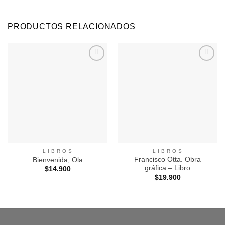
PRODUCTOS RELACIONADOS
Agregar
Agregar
a
a
Favoritos
Favoritos
L I B R O S
L I B R O S
Francisco Otta. Obra
Bienvenida, Ola
gráfica – Libro
$
14.900
$
19.900