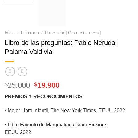
Inicio
/
L i b r o s
/
P o e s i a | C a n c i o n e s |
Libro de las preguntas: Pablo Neruda |
Paloma Valdivia
El
El
25.000
19.900
$
$
precio
precio
PREMIOS Y RECONOCIMIENTOS
original
actual
era:
es:
• Mejor Libro Infantil, The New York Times, EEUU 2022
$25.000.
$19.900.
• Libro Favorito de Marginalian / Brain Pickings,
EEUU 2022