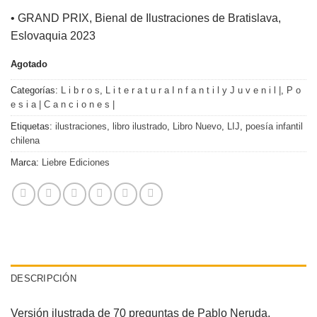
• GRAND PRIX, Bienal de Ilustraciones de Bratislava,
Eslovaquia 2023
Agotado
Categorías:
L i b r o s
,
L i t e r a t u r a I n f a n t i l y J u v e n i l |
,
P o
e s i a | C a n c i o n e s |
Etiquetas:
ilustraciones
,
libro ilustrado
,
Libro Nuevo
,
LIJ
,
poesía infantil
chilena
Marca:
Liebre Ediciones
DESCRIPCIÓN
Versión ilustrada de 70 preguntas de Pablo Neruda,