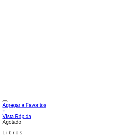
Agregar a Favoritos
+
Vista Rápida
Agotado
L i b r o s