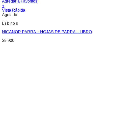
Agregar a Favoritos
+
Vista Rápida
Agotado
L i b r o s
NICANOR PARRA – HOJAS DE PARRA – LIBRO
$
9.900