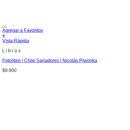
Agregar a Favoritos
+
Vista Rápida
L i b r o s
Fotolibro | Chile Sanadores | Nicolás Piwonka
$
9.900