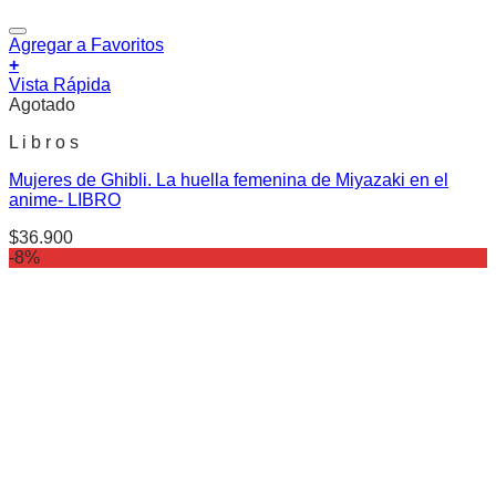
Agregar a Favoritos
+
Vista Rápida
Agotado
L i b r o s
Mujeres de Ghibli. La huella femenina de Miyazaki en el
anime- LIBRO
$
36.900
-8%