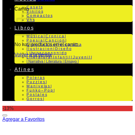
C a s e t s
Carrito
V i n i l o s
C o m p a c t o s
V h s
L i b r o s
M ú s i c a | C r o n i c a |
P o e s i a | C a n c i o n |
No hay productos en el carrito.
C i n e | T e a t r o | Fo t o g r a f i a
I l u s t r a c i o n | D i s e ñ o
L i b r o s c o n s o n i d o
Volver a la tienda
L i t e r a t u r a | I n f a n t i l | J u v e n i l |
| Narrativa | Literatura | Ensayo |
A f i n e s
P o l e r a s
P u z z l e s |
M a n i v e la s |
F u n k o – P o p |
P o s t a l e s
G o r r o s |
-13%
Agregar a Favoritos