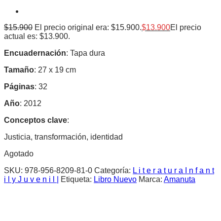
$
15.900
El precio original era: $15.900.
$
13.900
El precio
actual es: $13.900.
Encuadernación
: Tapa dura
Tamaño
: 27 x 19 cm
Páginas
: 32
Año
: 2012
Conceptos clave
:
Justicia, transformación, identidad
Agotado
SKU:
978-956-8209-81-0
Categoría:
L i t e r a t u r a I n f a n t
i l y J u v e n i l |
Etiqueta:
Libro Nuevo
Marca:
Amanuta