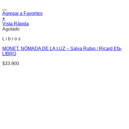
Agregar a Favoritos
+
Vista Rápida
Agotado
L i b r o s
MONET. NÓMADA DE LA LUZ – Salva Rubio / Ricard Efa-
LIBRO
$
33.900