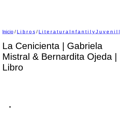
Inicio
/
L i b r o s
/
L i t e r a t u r a I n f a n t i l y J u v e n i l |
La Cenicienta | Gabriela
Mistral & Bernardita Ojeda |
Libro