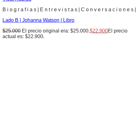
B i o g r a f i a s | E n t r e v i s t a s | C o n v e r s a c i o n e s |
Lado B | Johanna Watson | Libro
$
25.000
El precio original era: $25.000.
$
22.900
El precio
actual es: $22.900.