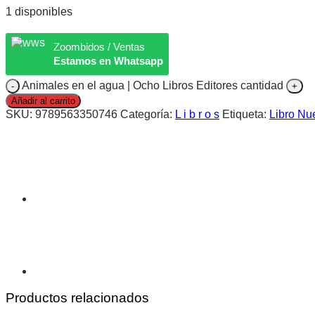
1 disponibles
Zoombidos / Ventas
Estamos en Whatsapp
Animales en el agua | Ocho Libros Editores cantidad
Añadir al carrito
SKU:
9789563350746
Categoría:
L i b r o s
Etiqueta:
Libro Nu
Productos relacionados