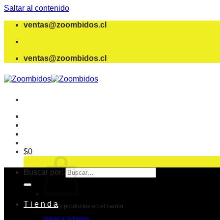
Saltar al contenido
ventas@zoombidos.cl
ventas@zoombidos.cl
$
0
Buscar por:
T i e n d a
No hay productos en el carrito.
Volver a la tienda