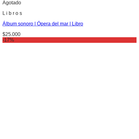
Agotado
L i b r o s
Álbum sonoro | Ópera del mar | Libro
$
25.000
-17%