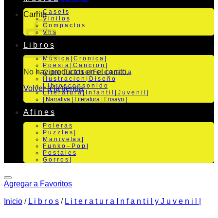
C a s e t s
Carrito
V i n i l o s
C o m p a c t o s
V h s
L i b r o s
M ú s i c a | C r o n i c a |
P o e s i a | C a n c i o n |
No hay productos en el carrito.
C i n e | T e a t r o | Fo t o g r a f i a
I l u s t r a c i o n | D i s e ñ o
L i b r o s c o n s o n i d o
Volver a la tienda
L i t e r a t u r a | I n f a n t i l | J u v e n i l |
| Narrativa | Literatura | Ensayo |
A f i n e s
P o l e r a s
P u z z l e s |
M a n i v e la s |
F u n k o – P o p |
P o s t a l e s
G o r r o s |
Agregar a Favoritos
Inicio
/
L i b r o s
/
L i t e r a t u r a I n f a n t i l y J u v e n i l |