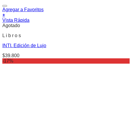
Agregar a Favoritos
+
Vista Rápida
Agotado
L i b r o s
INTI. Edición de Lujo
$
39.800
-17%