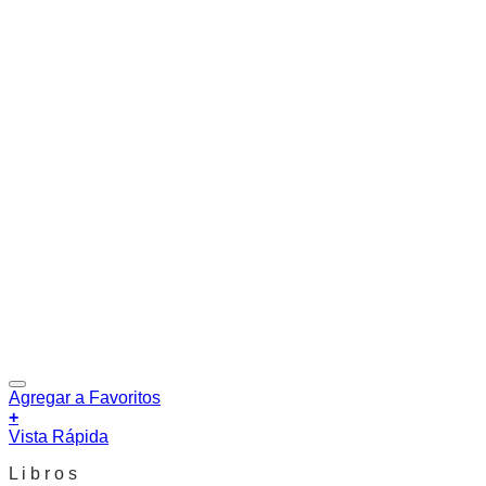
Agregar a Favoritos
+
Vista Rápida
L i b r o s