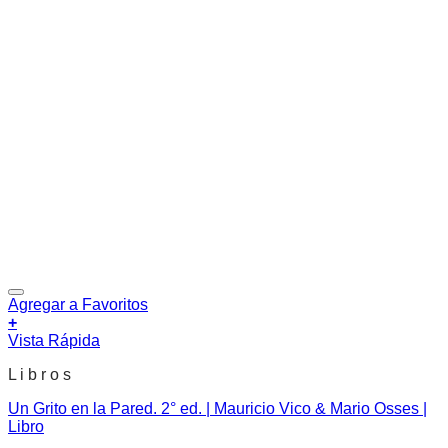
Agregar a Favoritos
+
Vista Rápida
L i b r o s
Un Grito en la Pared. 2° ed. | Mauricio Vico & Mario Osses |
Libro