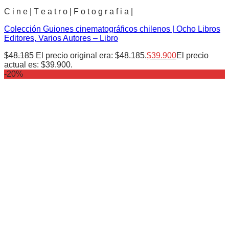
C i n e | T e a t r o | F o t o g r a f i a |
Colección Guiones cinematográficos chilenos | Ocho Libros
Editores, Varios Autores – Libro
$
48.185
El precio original era: $48.185.
$
39.900
El precio
actual es: $39.900.
-20%