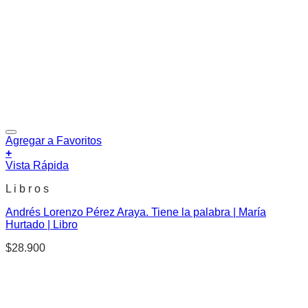
Agregar a Favoritos
+
Vista Rápida
L i b r o s
Andrés Lorenzo Pérez Araya. Tiene la palabra | María
Hurtado | Libro
$
28.900