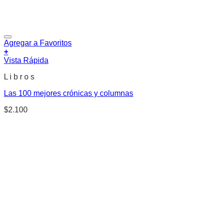
Agregar a Favoritos
+
Vista Rápida
L i b r o s
Las 100 mejores crónicas y columnas
$
2.100