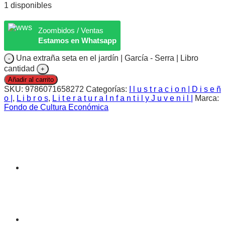
1 disponibles
Zoombidos / Ventas
Estamos en Whatsapp
Una extraña seta en el jardín | García - Serra | Libro
cantidad
Añadir al carrito
SKU:
9786071658272
Categorías:
I l u s t r a c i o n | D i s e ñ
o |
,
L i b r o s
,
L i t e r a t u r a I n f a n t i l y J u v e n i l |
Marca:
Fondo de Cultura Económica