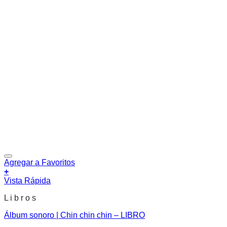
Agregar a Favoritos
+
Vista Rápida
L i b r o s
Álbum sonoro | Chin chin chin – LIBRO