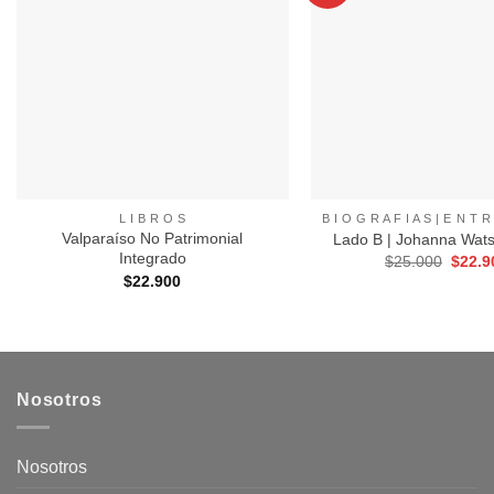
a
Favoritos
+
+
L I B R O S
Valparaíso No Patrimonial
Lado B | Johanna Wats
Integrado
El
$
25.000
$
22.9
precio
$
22.900
origin
era:
$25.0
Nosotros
Nosotros