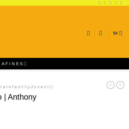
$
0
A F I N E S
 r a I n f a n t i l y J u v e n i l |
 | Anthony