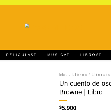
P E L Í C U L A S
M U S I C A
L I B R O S
Inicio
/
L i b r o s
/
L i t e r a t u
Un cuento de oso
Agregar
Browne | Libro
a
Favoritos
5.900
$