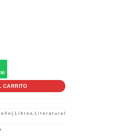
pp
L CARRITO
s e ñ o |
,
L i b r o s
,
L i t e r a t u r a I
a