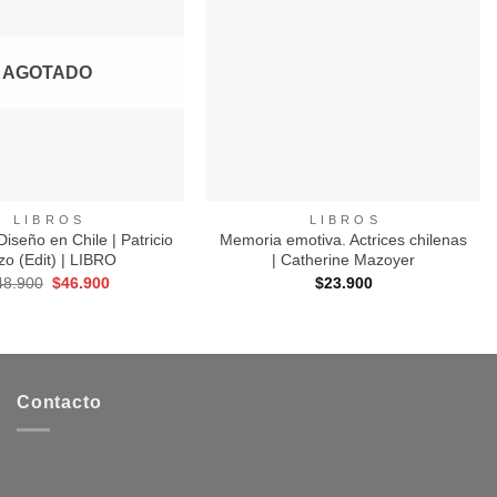
a
a
Favoritos
Favoritos
AGOTADO
+
L I B R O S
L I B R O S
iseño en Chile | Patricio
Memoria emotiva. Actrices chilenas
zo (Edit) | LIBRO
| Catherine Mazoyer
El
El
48.900
$
46.900
$
23.900
precio
precio
original
actual
era:
es:
$48.900.
$46.900.
Contacto