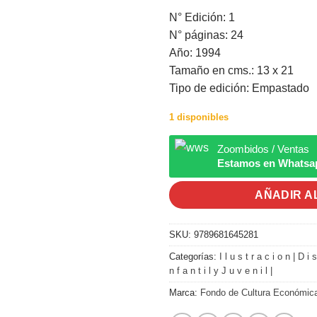
N° Edición: 1
N° páginas: 24
Año: 1994
Tamaño en cms.: 13 x 21
Tipo de edición: Empastado
1 disponibles
Zoombidos / Ventas
Estamos en Whatsa
AÑADIR A
SKU:
9789681645281
Categorías:
I l u s t r a c i o n | D i 
n f a n t i l y J u v e n i l |
Marca:
Fondo de Cultura Económic