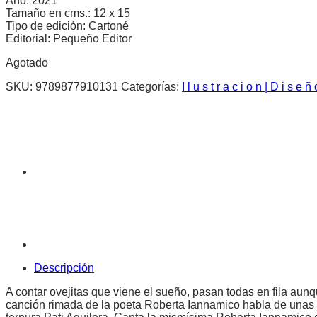
Año: 2021
Tamaño en cms.: 12 x 15
Tipo de edición: Cartoné
Editorial: Pequeño Editor
Agotado
SKU:
9789877910131
Categorías:
I l u s t r a c i o n | D i s e ñ 
Descripción
A contar ovejitas que viene el sueño, pasan todas en fila a
canción rimada de la poeta Roberta Iannamico habla de unas pí