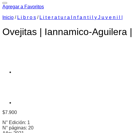
Agregar a Favoritos
Inicio
/
L i b r o s
/
L i t e r a t u r a I n f a n t i l y J u v e n i l |
Ovejitas | Iannamico-Aguilera |
$
7.900
N° Edición: 1
N° páginas: 20