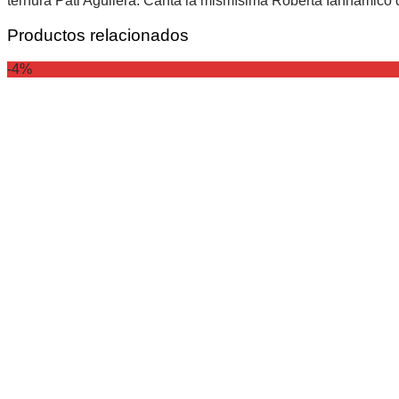
ternura Pati Aguilera. Canta la mismísima Roberta Iannamico
Productos relacionados
-4%