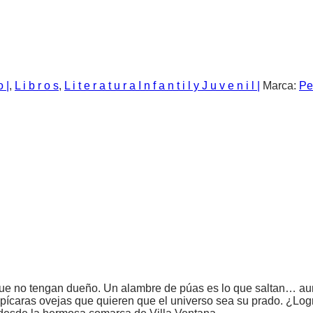
o |
,
L i b r o s
,
L i t e r a t u r a I n f a n t i l y J u v e n i l |
Marca:
Pe
unque no tengan dueño. Un alambre de púas es lo que saltan… a
caras ovejas que quieren que el universo sea su prado. ¿Lograr