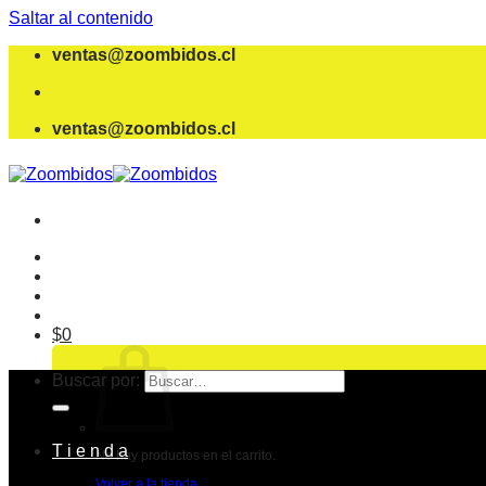
Saltar al contenido
ventas@zoombidos.cl
ventas@zoombidos.cl
$
0
Buscar por:
T i e n d a
No hay productos en el carrito.
Volver a la tienda