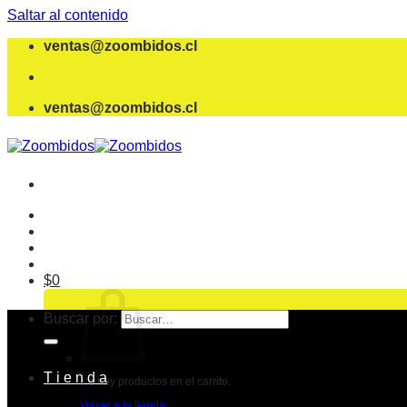
Saltar al contenido
ventas@zoombidos.cl
ventas@zoombidos.cl
$
0
Buscar por:
T i e n d a
No hay productos en el carrito.
Volver a la tienda