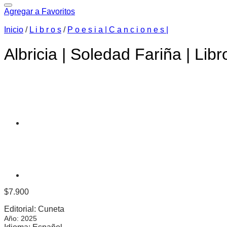
Agregar a Favoritos
Inicio
/
L i b r o s
/
P o e s i a | C a n c i o n e s |
Albricia | Soledad Fariña | Libr
$
7.900
Editorial: Cuneta
Año: 2025