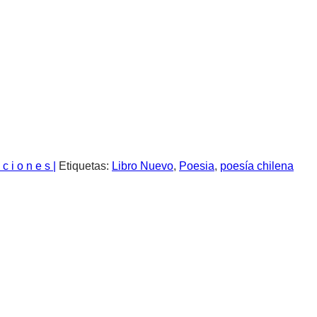
 c i o n e s |
Etiquetas:
Libro Nuevo
,
Poesia
,
poesía chilena