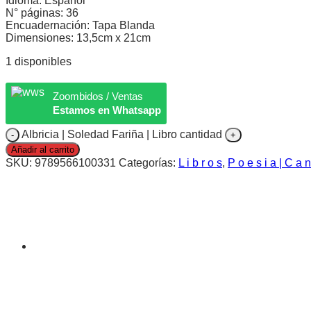
Idioma: Español
N° páginas: 36
Encuadernación: Tapa Blanda
Dimensiones: 13,5cm x 21cm
1 disponibles
Zoombidos / Ventas
Estamos en Whatsapp
Albricia | Soledad Fariña | Libro cantidad
Añadir al carrito
SKU:
9789566100331
Categorías:
L i b r o s
,
P o e s i a | C a n