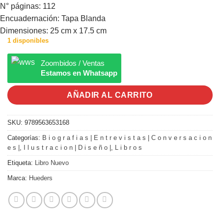
N° páginas: 112
Encuadernación: Tapa Blanda
Dimensiones: 25 cm x 17.5 cm
1 disponibles
Zoombidos / Ventas
Estamos en Whatsapp
AÑADIR AL CARRITO
SKU:
9789563653168
Categorías:
B i o g r a f i a s | E n t r e v i s t a s | C o n v e r s a c i o n
e s |
,
I l u s t r a c i o n | D i s e ñ o |
,
L i b r o s
Etiqueta:
Libro Nuevo
Marca:
Hueders