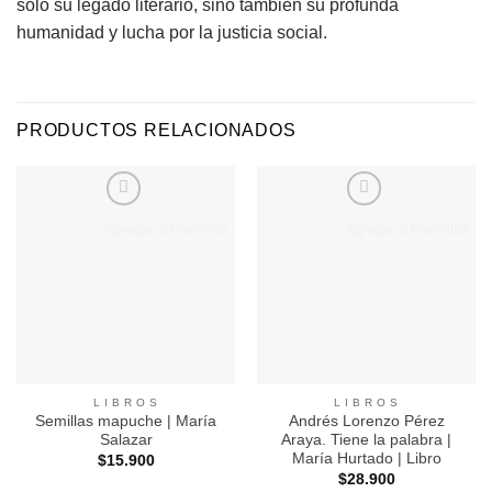
solo su legado literario, sino también su profunda
humanidad y lucha por la justicia social.
PRODUCTOS RELACIONADOS
Agregar a Favoritos
Agregar a Favoritos
L I B R O S
L I B R O S
Semillas mapuche | María
Andrés Lorenzo Pérez
Salazar
Araya. Tiene la palabra |
María Hurtado | Libro
$
15.900
$
28.900