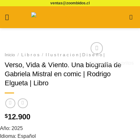
ventas@zoombidos.cl
Saltar
al
contenido
Inicio
/
L i b r o s
/
I l u s t r a c i o n | D i s e ñ o |
Agregar a Favoritos
Verso, Vida & Viento. Una biografía de
Gabriela Mistral en comic | Rodrigo
Elgueta | Libro
12.900
$
Año: 2025
Idioma: Español