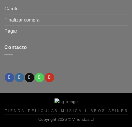
Carrito
Finalizar compra
Pagar
Contacto
T I E N D A
P E L Í C U L A S
M U S I C A
L I B R O S
A F I N E S
Copyright 2026 ©
VTiendas.cl