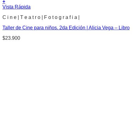
+
Vista Rápida
C i n e | T e a t r o | F o t o g r a f i a |
Taller de Cine para niños. 2da Edición | Alicia Vega – Libro
$
23.900