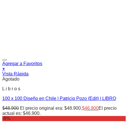
Agregar a Favoritos
+
Vista Rápida
Agotado
L i b r o s
100 x 100 Diseño en Chile | Patricio Pozo (Edit) | LIBRO
$
48.900
El precio original era: $48.900.
$
46.900
El precio
actual es: $46.900.
-8%