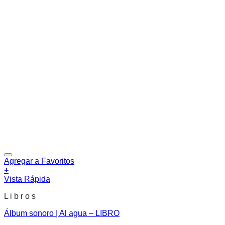
Agregar a Favoritos
+
Vista Rápida
L i b r o s
Álbum sonoro | Al agua – LIBRO