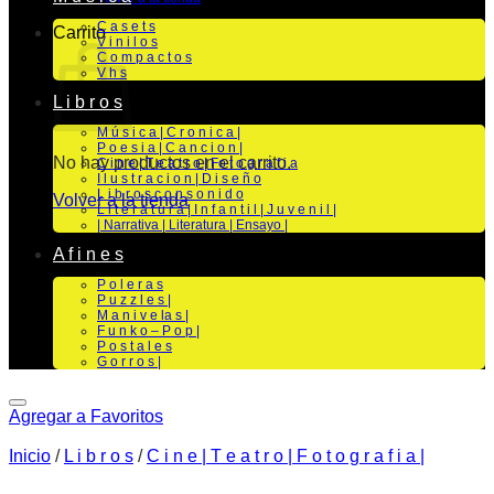
C a s e t s
Carrito
V i n i l o s
C o m p a c t o s
V h s
L i b r o s
M ú s i c a | C r o n i c a |
P o e s i a | C a n c i o n |
No hay productos en el carrito.
C i n e | T e a t r o | Fo t o g r a f i a
I l u s t r a c i o n | D i s e ñ o
L i b r o s c o n s o n i d o
Volver a la tienda
L i t e r a t u r a | I n f a n t i l | J u v e n i l |
| Narrativa | Literatura | Ensayo |
A f i n e s
P o l e r a s
P u z z l e s |
M a n i v e la s |
F u n k o – P o p |
P o s t a l e s
G o r r o s |
Agregar a Favoritos
Inicio
/
L i b r o s
/
C i n e | T e a t r o | F o t o g r a f i a |