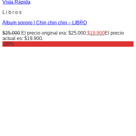
Vista Rápida
L i b r o s
Álbum sonoro | Chin chin chin – LIBRO
$
25.000
El precio original era: $25.000.
$
19.900
El precio
actual es: $19.900.
-20%