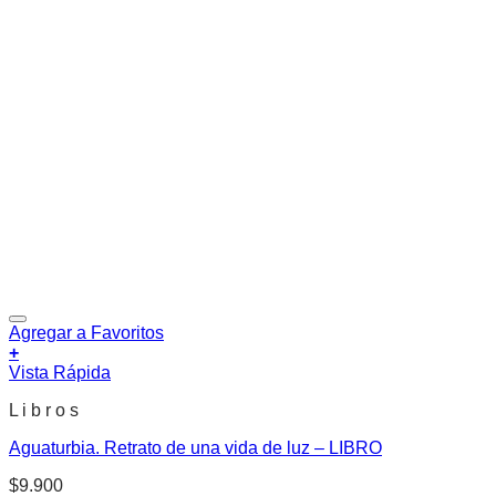
Agregar a Favoritos
+
Vista Rápida
L i b r o s
Aguaturbia. Retrato de una vida de luz – LIBRO
$
9.900