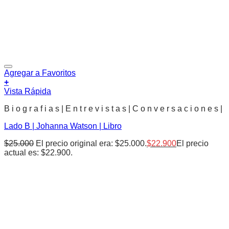
Agregar a Favoritos
+
Vista Rápida
B i o g r a f i a s | E n t r e v i s t a s | C o n v e r s a c i o n e s |
Lado B | Johanna Watson | Libro
$
25.000
El precio original era: $25.000.
$
22.900
El precio
actual es: $22.900.