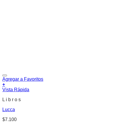
Agregar a Favoritos
+
Vista Rápida
L i b r o s
Lucca
$
7.100