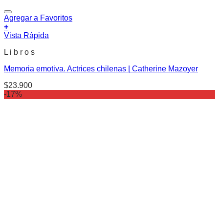
Agregar a Favoritos
+
Vista Rápida
L i b r o s
Memoria emotiva. Actrices chilenas | Catherine Mazoyer
$
23.900
-17%