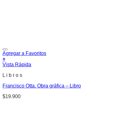
Agregar a Favoritos
+
Vista Rápida
L i b r o s
Francisco Otta. Obra gráfica – Libro
$
19.900