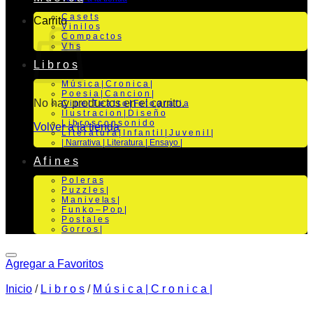
C a s e t s
Carrito
V i n i l o s
C o m p a c t o s
V h s
L i b r o s
M ú s i c a | C r o n i c a |
P o e s i a | C a n c i o n |
No hay productos en el carrito.
C i n e | T e a t r o | Fo t o g r a f i a
I l u s t r a c i o n | D i s e ñ o
L i b r o s c o n s o n i d o
Volver a la tienda
L i t e r a t u r a | I n f a n t i l | J u v e n i l |
| Narrativa | Literatura | Ensayo |
A f i n e s
P o l e r a s
P u z z l e s |
M a n i v e la s |
F u n k o – P o p |
P o s t a l e s
G o r r o s |
Agregar a Favoritos
Inicio
/
L i b r o s
/
M ú s i c a | C r o n i c a |