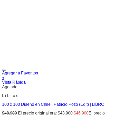
Agregar a Favoritos
+
Vista Rápida
Agotado
L i b r o s
100 x 100 Diseño en Chile | Patricio Pozo (Edit) | LIBRO
$
48.900
El precio original era: $48.900.
$
46.900
El precio