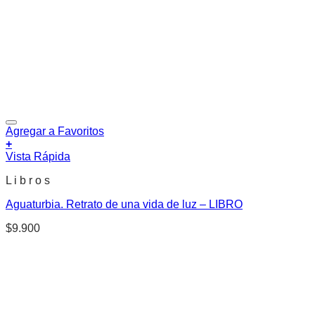
Agregar a Favoritos
+
Vista Rápida
L i b r o s
Aguaturbia. Retrato de una vida de luz – LIBRO
$
9.900