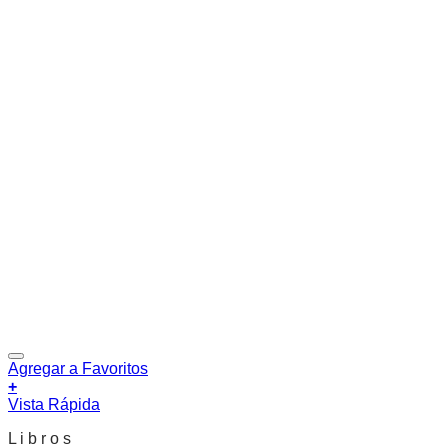
Agregar a Favoritos
+
Vista Rápida
L i b r o s