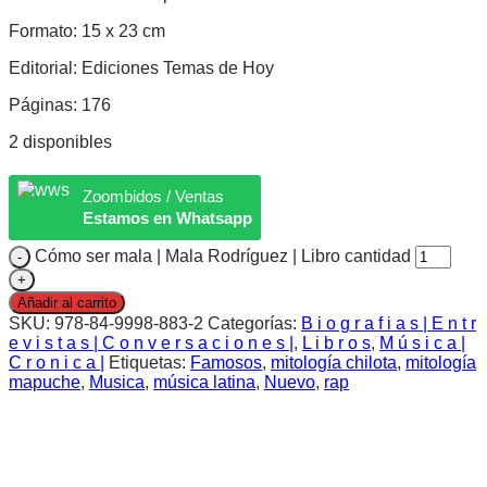
Formato: 15 x 23 cm
Editorial: Ediciones Temas de Hoy
Páginas: 176
2 disponibles
Zoombidos / Ventas
Estamos en Whatsapp
Cómo ser mala | Mala Rodríguez | Libro cantidad
Añadir al carrito
SKU:
978-84-9998-883-2
Categorías:
B i o g r a f i a s | E n t r
e v i s t a s | C o n v e r s a c i o n e s |
,
L i b r o s
,
M ú s i c a |
C r o n i c a |
Etiquetas:
Famosos
,
mitología chilota
,
mitología
mapuche
,
Musica
,
música latina
,
Nuevo
,
rap