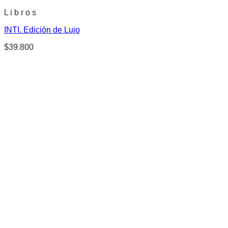
L i b r o s
INTI. Edición de Lujo
$
39.800