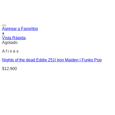
Agregar a Favoritos
+
Vista Rápida
Agotado
A f i n e s
Nights of the dead Eddie 251| Iron Maiden | Funko Pop
$
12.900