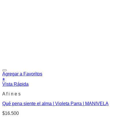
Agregar a Favoritos
+
Vista Rápida
A f i n e s
Qué pena siente el alma | Violeta Parra | MANIVELA
$
16.500