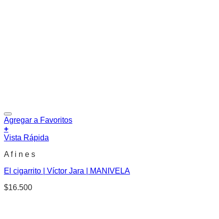
Agregar a Favoritos
+
Vista Rápida
A f i n e s
El cigarrito | Víctor Jara | MANIVELA
$
16.500