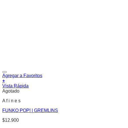
Agregar a Favoritos
+
Vista Rápida
Agotado
A f i n e s
FUNKO POP! | GREMLINS
$
12.900