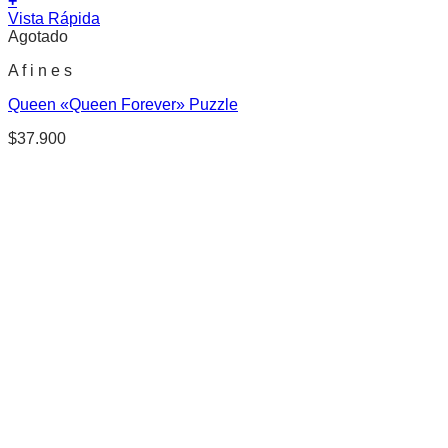
+
Vista Rápida
Agotado
A f i n e s
Queen «Queen Forever» Puzzle
$
37.900