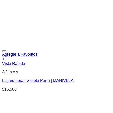
Agregar a Favoritos
+
Vista Rápida
A f i n e s
La jardinera | Violeta Parra | MANIVELA
$
16.500