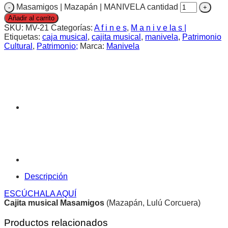
Masamigos | Mazapán | MANIVELA cantidad
Añadir al carrito
SKU:
MV-21
Categorías:
A f i n e s
,
M a n i v e la s |
Etiquetas:
caja musical
,
cajita musical
,
manivela
,
Patrimonio
Cultural
,
Patrimonio;
Marca:
Manivela
Descripción
ESCÚCHALA AQUÍ
Cajita musical Masamigos
(Mazapán, Lulú Corcuera)
Productos relacionados