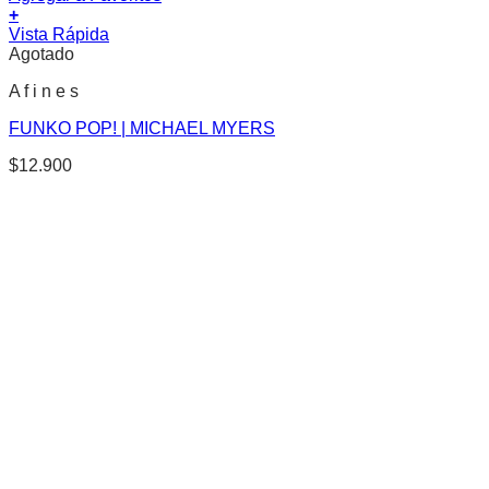
+
Vista Rápida
Agotado
A f i n e s
FUNKO POP! | MICHAEL MYERS
$
12.900