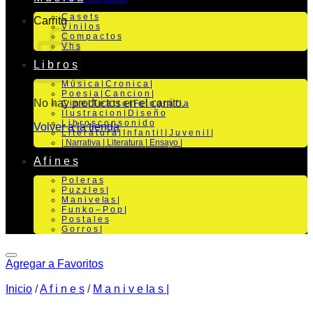
C a s e t s
Carrito
V i n i l o s
C o m p a c t o s
V h s
L i b r o s
M ú s i c a | C r o n i c a |
P o e s i a | C a n c i o n |
No hay productos en el carrito.
C i n e | T e a t r o | Fo t o g r a f i a
I l u s t r a c i o n | D i s e ñ o
L i b r o s c o n s o n i d o
Volver a la tienda
L i t e r a t u r a | I n f a n t i l | J u v e n i l |
| Narrativa | Literatura | Ensayo |
A f i n e s
P o l e r a s
P u z z l e s |
M a n i v e la s |
F u n k o – P o p |
P o s t a l e s
G o r r o s |
Agregar a Favoritos
Inicio
/
A f i n e s
/
M a n i v e la s |