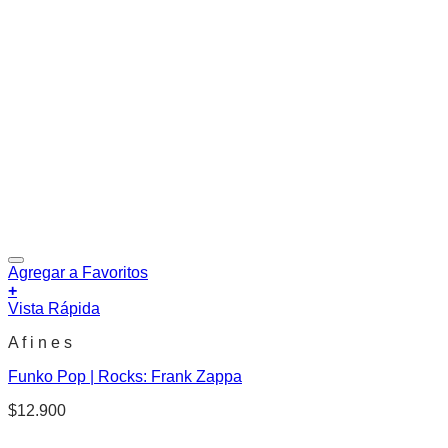
Agregar a Favoritos
+
Vista Rápida
A f i n e s
Funko Pop | Rocks: Frank Zappa
$
12.900