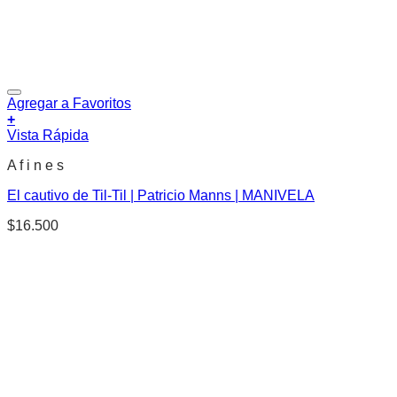
Agregar a Favoritos
+
Vista Rápida
A f i n e s
El cautivo de Til-Til | Patricio Manns | MANIVELA
$
16.500