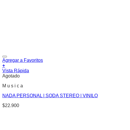
Agregar a Favoritos
+
Vista Rápida
Agotado
M u s i c a
NADA PERSONAL | SODA STEREO | VINILO
$
22.900