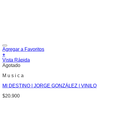
Agregar a Favoritos
+
Vista Rápida
Agotado
M u s i c a
MI DESTINO | JORGE GONZÁLEZ | VINILO
$
20.900