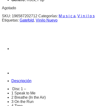
Agotado
SKU:
196587202712
Categorías:
M u s i c a
,
V i n i l o s
Etiquetas:
Gatefold
,
Vinilo Nuevo
Descripción
Disc 1 –
1 Speak to Me
2 Breathe (In the Air)
3 On the Run
4 Time