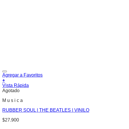
Agregar a Favoritos
+
Vista Rápida
Agotado
M u s i c a
RUBBER SOUL | THE BEATLES | VINILO
$
27.900