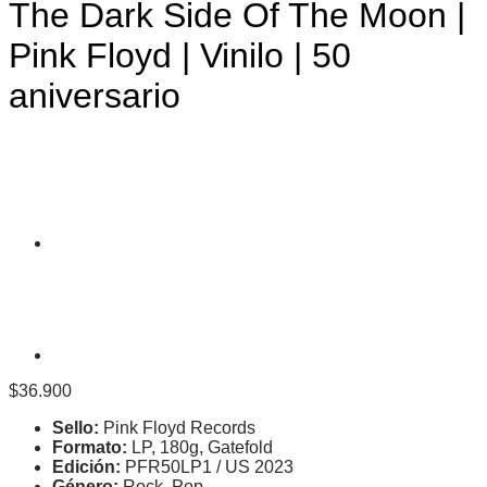
The Dark Side Of The Moon |
Pink Floyd | Vinilo | 50
aniversario
$
36.900
Sello:
Pink Floyd Records
Formato:
LP, 180g, Gatefold
Edición:
PFR50LP1 / US 2023
Género:
Rock, Pop