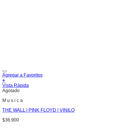
Agregar a Favoritos
+
Vista Rápida
Agotado
M u s i c a
THE WALL | PINK FLOYD | VINILO
$
36.900