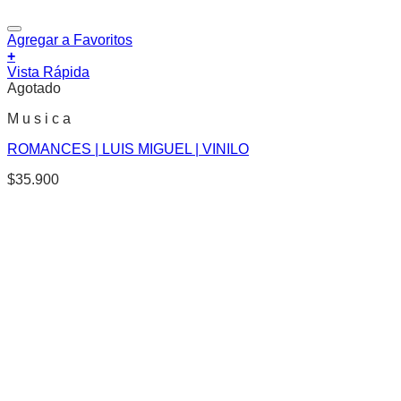
Agregar a Favoritos
+
Vista Rápida
Agotado
M u s i c a
ROMANCES | LUIS MIGUEL | VINILO
$
35.900