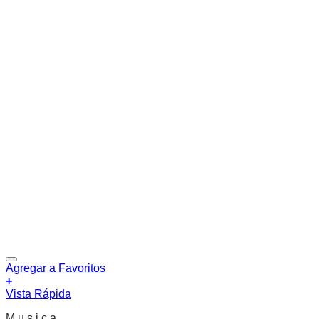
Agregar a Favoritos
+
Vista Rápida
M u s i c a