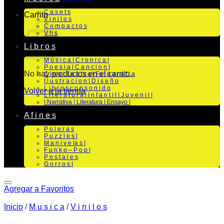
C a s e t s
Carrito
V i n i l o s
C o m p a c t o s
V h s
L i b r o s
M ú s i c a | C r o n i c a |
P o e s i a | C a n c i o n |
No hay productos en el carrito.
C i n e | T e a t r o | Fo t o g r a f i a
I l u s t r a c i o n | D i s e ñ o
L i b r o s c o n s o n i d o
Volver a la tienda
L i t e r a t u r a | I n f a n t i l | J u v e n i l |
| Narrativa | Literatura | Ensayo |
A f i n e s
P o l e r a s
P u z z l e s |
M a n i v e la s |
F u n k o – P o p |
P o s t a l e s
G o r r o s |
Agregar a Favoritos
Inicio
/
M u s i c a
/
V i n i l o s