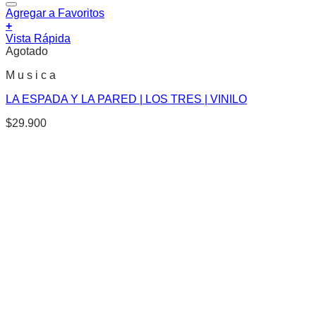
Agregar a Favoritos
+
Vista Rápida
Agotado
M u s i c a
LA ESPADA Y LA PARED | LOS TRES | VINILO
$
29.900