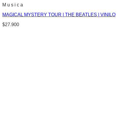
M u s i c a
MAGICAL MYSTERY TOUR | THE BEATLES | VINILO
$
27.900