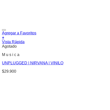
Agregar a Favoritos
+
Vista Rápida
Agotado
M u s i c a
UNPLUGGED | NIRVANA | VINILO
$
29.900