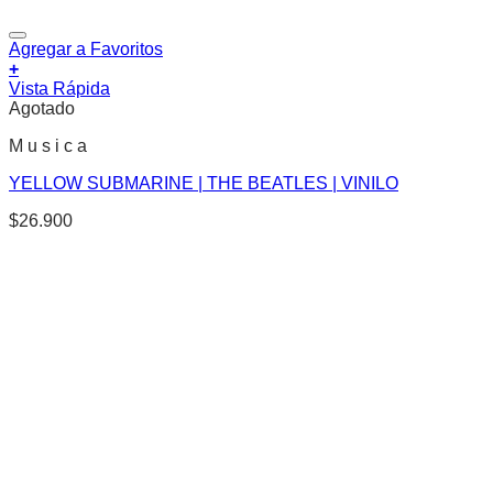
Agregar a Favoritos
+
Vista Rápida
Agotado
M u s i c a
YELLOW SUBMARINE | THE BEATLES | VINILO
$
26.900