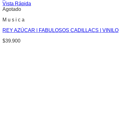
Vista Rápida
Agotado
M u s i c a
REY AZÚCAR | FABULOSOS CADILLACS | VINILO
$
39.900